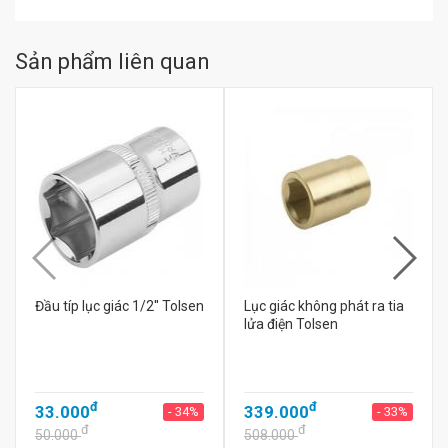
Sản phẩm liên quan
Đầu típ lục giác 1/2'' Tolsen
Lục giác không phát ra tia
lửa điện Tolsen
đ
đ
33.000
339.000
- 34%
- 33%
đ
đ
50.000
508.000