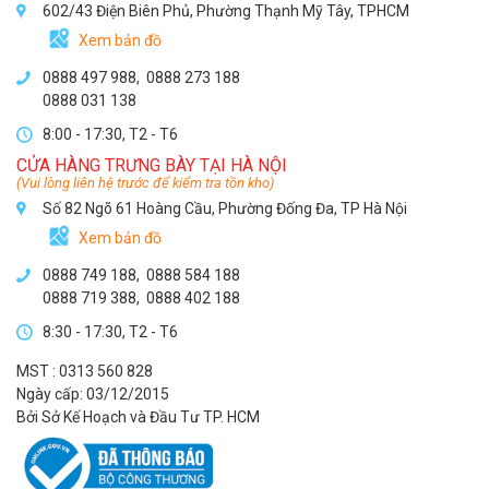
602/43 Điện Biên Phủ, Phường Thạnh Mỹ Tây, TPHCM
Xem bản đồ
0888 497 988,
0888 273 188
0888 031 138
8:00 - 17:30, T2 - T6
CỬA HÀNG TRƯNG BÀY TẠI HÀ NỘI
(Vui lòng liên hệ trước để kiểm tra tồn kho)
Số 82 Ngõ 61 Hoàng Cầu, Phường Đống Đa, TP Hà Nội
Xem bản đồ
0888 749 188
,
0888 584 188
0888 719 388
,
0888 402 188
8:30 - 17:30, T2 - T6
MST : 0313 560 828
Ngày cấp: 03/12/2015
Bởi Sở Kế Hoạch và Đầu Tư TP. HCM