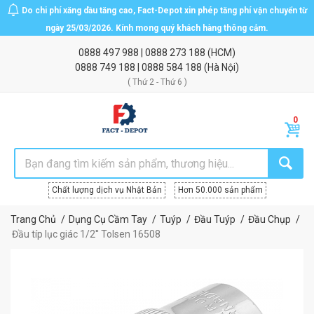
Do chi phí xăng dầu tăng cao, Fact-Depot xin phép tăng phí vận chuyển từ
ngày 25/03/2026. Kính mong quý khách hàng thông cảm.
0888 497 988
|
0888 273 188
(HCM)
0888 749 188
|
0888 584 188
(Hà Nội)
( Thứ 2 - Thứ 6 )
Chất lượng dịch vụ Nhật Bản
Hơn 50.000 sản phẩm
Trang Chủ
Dụng Cụ Cầm Tay
Tuýp
Đầu Tuýp
Đầu Chụp
Đầu típ lục giác 1/2'' Tolsen 16508