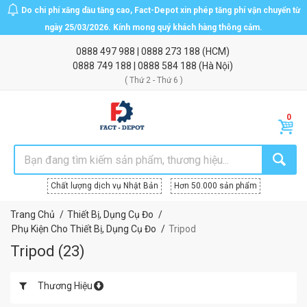
Do chi phí xăng dầu tăng cao, Fact-Depot xin phép tăng phí vận chuyển từ
ngày 25/03/2026. Kính mong quý khách hàng thông cảm.
0888 497 988
|
0888 273 188
(HCM)
0888 749 188
|
0888 584 188
(Hà Nội)
( Thứ 2 - Thứ 6 )
Chất lượng dịch vụ Nhật Bản
Hơn 50.000 sản phẩm
Trang Chủ
Thiết Bị, Dụng Cụ Đo
Phụ Kiện Cho Thiết Bị, Dụng Cụ Đo
Tripod
Tripod
(
23
)
Thương Hiệu