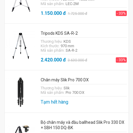
Mã sản phẩm:
LEC-2M
1.150.000
đ
- 33%
1.725.000
đ
Tripods KDS SA-R-2
Thương hiệu:
KDS
Kích thước:
970 mm
Mã sản phẩm:
SA-R-2
2.420.000
đ
- 33%
3.630.000
đ
Chân máy Slik Pro 700 DX
Thương hiệu:
Slik
Mã sản phẩm:
Pro 700 DX
Tạm hết hàng
Bộ chân máy và đầu ballhead Slik Pro 330 DX
+ SBH 150 DQ-BK