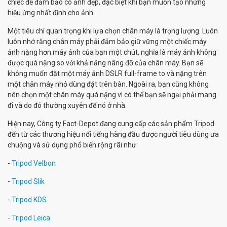
chiếc để đảm bảo có ảnh đẹp, đặc biệt khi bạn muốn tạo những
hiệu ứng nhất định cho ảnh.
Một tiêu chí quan trọng khi lựa chọn chân máy là trọng lượng. Luôn
luôn nhớ rằng chân máy phải đảm bảo giữ vững một chiếc máy
ảnh nặng hơn máy ảnh của bạn một chút, nghĩa là máy ảnh không
được quá nặng so với khả năng nâng đỡ của chân máy. Bạn sẽ
không muốn đặt một máy ảnh DSLR full-frame to và nặng trên
một chân máy nhỏ dùng đặt trên bàn. Ngoài ra, bạn cũng không
nên chọn một chân máy quá nặng vì có thể bạn sẽ ngại phải mang
đi và do đó thường xuyên để nó ở nhà.
Hiện nay, Công ty Fact-Depot đang cung cấp các sản phẩm Tripod
đến từ các thương hiệu nổi tiếng hàng đầu được người tiêu dùng ưa
chuộng và sử dụng phổ biến rộng rãi như:
-
Tripod Velbon
-
Tripod Slik
-
Tripod KDS
-
Tripod Leica