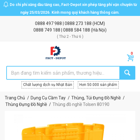
Do chi phí xăng dầu tăng cao, Fact-Depot xin phép tăng phí vận chuyển từ
ngày 25/03/2026. Kính mong quý khách hàng thông cảm.
0888 497 988
|
0888 273 188
(HCM)
0888 749 188
|
0888 584 188
(Hà Nội)
( Thứ 2 - Thứ 6 )
Chất lượng dịch vụ Nhật Bản
Hơn 50.000 sản phẩm
Trang Chủ
Dụng Cụ Cầm Tay
Thùng, Túi Đựng Đồ Nghề
Thùng Đựng Đồ Nghề
Thùng đồ nghề Tolsen 80190