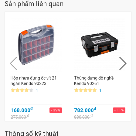
Sản phẩm liên quan
Hộp nhựa đựng ốc vít 21
Thùng đựng đồ nghề
ngăn Kendo 90223
Kendo 90261
1
1
đ
đ
168.000
782.000
- 39%
- 11%
đ
đ
275.000
880.000
Thông số kỹ thuật