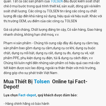
quan. Tất cả các sản phẩm của
TOLSEN
đều được kiểm soát chặt
chẽ ở mọi bước trong quá trình thiết kế, sản xuất, đóng gói và kiểm
soát chất lượng. Các công cụ TOLSEN tin rằng các công cụ chất
lượng đề cập đến khả năng sử dụng, hiệu quả và hiệu suất. Khác với
thị trường OEM, ưu điểm của các công cụ TOLSEN
Giá cả phải chăng, Chất lượng đáng tin cậy, Có sẵn hàng, Giao hàng
nhanh chóng, không hạn chế moq, v.v.
Phạm vi sản phẩm - Chúng tôi cung cấp đầy đủ dụng cụ cầm tay,
sản phẩm bao gồm dụng cụ cầm,dụng cụ cơ khí, dụng cụ buộc
chặt, dụng cụ nổi bật, dụng cụ cắt, dụng cụ đo, dụng cụ vẽ, vật
phẩm PPE, phụ kiện dụng cụ điện, túi & dụng cụ cách điện, v.v
Chúng tôi luôn nghĩ đến những sản phẩm có hiệu quả cao mà vẫn
tiết kiệm được sức lao động, ngoài ra thân thiện với môi trường,
đóng góp cho sự phát triển Việt Nam .
Mua Thiết Bị
Tolsen
Online tại Fact-
Depot!
Lựa chọn
Fact-depot
, quý khách được đảm bảo:
- Hàng chính hãng có bảo hành