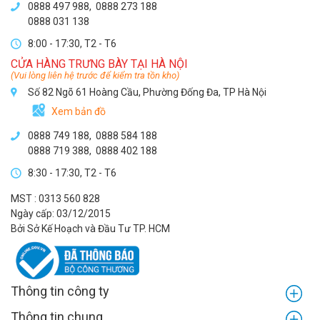
0888 497 988,
0888 273 188
0888 031 138
8:00 - 17:30, T2 - T6
CỬA HÀNG TRƯNG BÀY TẠI HÀ NỘI
(Vui lòng liên hệ trước để kiểm tra tồn kho)
Số 82 Ngõ 61 Hoàng Cầu, Phường Đống Đa, TP Hà Nội
Xem bản đồ
0888 749 188
,
0888 584 188
0888 719 388
,
0888 402 188
8:30 - 17:30, T2 - T6
MST : 0313 560 828
Ngày cấp: 03/12/2015
Bởi Sở Kế Hoạch và Đầu Tư TP. HCM
Thông tin công ty
Thông tin chung