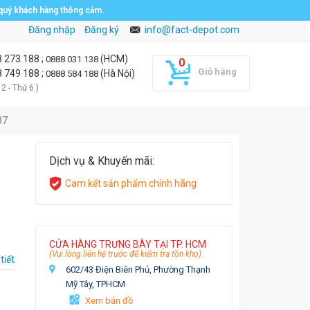
 quý khách hàng thông cảm.
Đăng nhập
Đăng ký
info@fact-depot.com
8 273 188
;
(HCM)
0888 031 138
Giỏ hàng
8 749 188
;
(Hà Nội)
0888 584 188
 2 - Thứ 6 )
37
Dịch vụ & Khuyến mãi:
Cam kết sản phẩm chính hãng
CỬA HÀNG TRƯNG BÀY TẠI TP. HCM
(Vui lòng liên hệ trước để kiểm tra tồn kho)
tiết
602/43 Điện Biên Phủ, Phường Thạnh
Mỹ Tây, TPHCM
Xem bản đồ