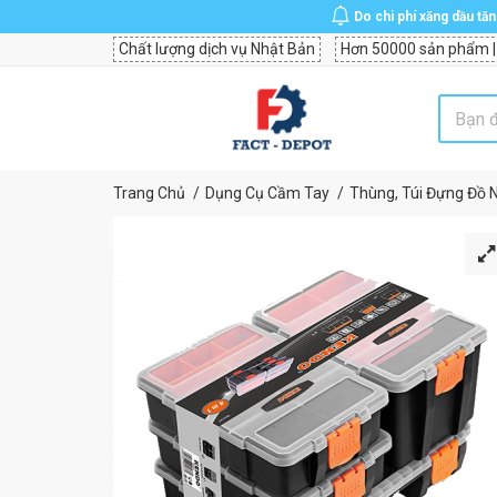
Do chi phí xăng dầu tă
Chất lượng dịch vụ Nhật Bản
Hơn 50000 sản phẩm |
Trang Chủ
Dụng Cụ Cầm Tay
Thùng, Túi Đựng Đồ 