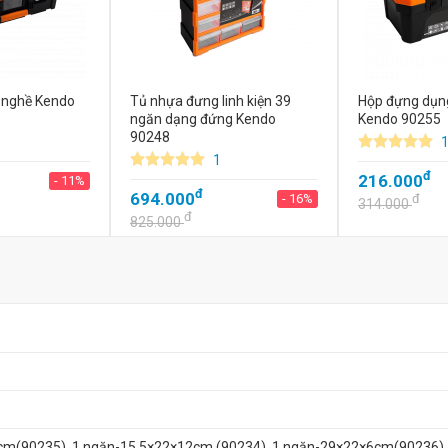
 nghề Kendo
Tủ nhựa đưng linh kiện 39
Hộp đựng dụng
ngăn dạng đứng Kendo
Kendo 90255
90248
1
đ
216.000
- 11%
đ
694.000
- 16%
đ
314.000
đ
825.000
cm(90235). 1 ngăn-15.5×22×12cm (90234). 1 ngăn-29×22×6cm(90236)