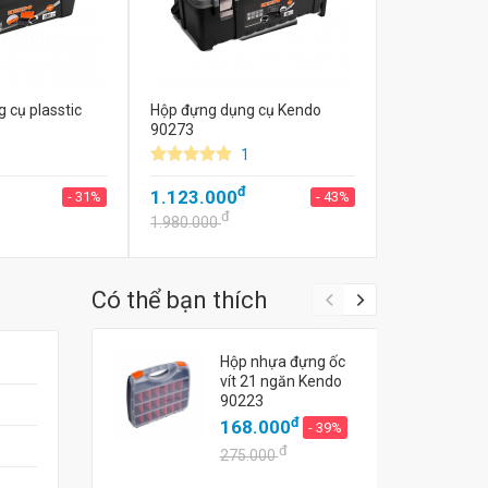
 cụ plasstic
Hộp đựng dụng cụ Kendo
90273
1
1
đ
1.123.000
- 31%
- 43%
đ
1.980.000
Có thể bạn thích
Hộp nhựa đựng ốc
vít 21 ngăn Kendo
90223
đ
168.000
- 39%
đ
275.000