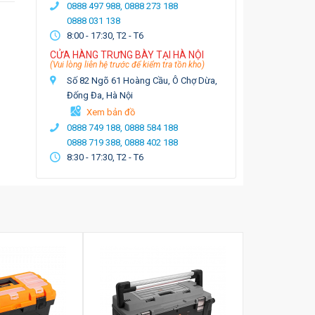
0888 497 988,
0888 273 188
0888 031 138
8:00 - 17:30, T2 - T6
CỬA HÀNG TRƯNG BÀY TẠI HÀ NỘI
(Vui lòng liên hệ trước để kiểm tra tồn kho)
Số 82 Ngõ 61 Hoàng Cầu, Ô Chợ Dừa,
Đống Đa, Hà Nội
Xem bản đồ
0888 749 188,
0888 584 188
0888 719 388,
0888 402 188
8:30 - 17:30, T2 - T6