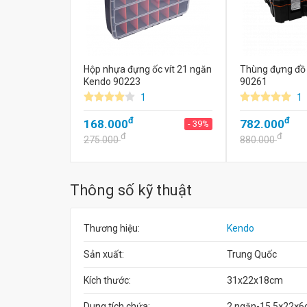
Hộp nhựa đựng ốc vít 21 ngăn
Thùng đựng đồ
Kendo 90223
90261
1
1
đ
đ
168.000
782.000
- 39%
đ
đ
275.000
880.000
Thông số kỹ thuật
Thương hiệu:
Kendo
Sản xuất:
Trung Quốc
Kích thước:
31x22x18cm
Dung tích chứa:
2 ngăn-15.5×22×6