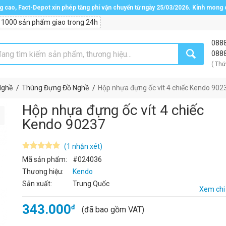
ng cao, Fact-Depot xin phép tăng phí vận chuyển từ ngày 25/03/2026. Kính mong
 1000 sản phẩm giao trong 24h
088
088
( Thứ
Nghề
Thùng Đựng Đồ Nghề
Hộp nhựa đựng ốc vít 4 chiếc Kendo 902
Hộp nhựa đựng ốc vít 4 chiếc
Kendo 90237
(1 nhận xét)
Mã sản phẩm:
#024036
Thương hiệu:
Kendo
Sản xuất:
Trung Quốc
Xem chi 
343.000
đ
(đã bao gồm VAT)