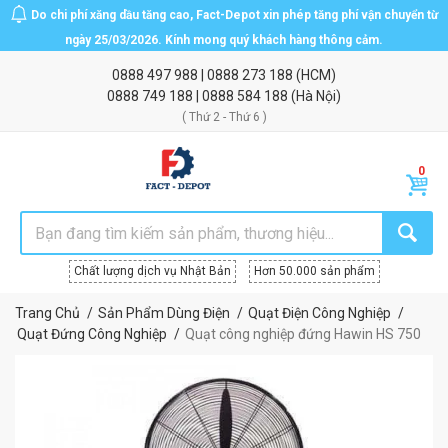
Do chi phí xăng dầu tăng cao, Fact-Depot xin phép tăng phí vận chuyển từ
ngày 25/03/2026. Kính mong quý khách hàng thông cảm.
0888 497 988
|
0888 273 188
(HCM)
0888 749 188
|
0888 584 188
(Hà Nội)
( Thứ 2 - Thứ 6 )
Chất lượng dịch vụ Nhật Bản
Hơn 50.000 sản phẩm
Trang Chủ
Sản Phẩm Dùng Điện
Quạt Điện Công Nghiệp
Quạt Đứng Công Nghiệp
Quạt công nghiệp đứng Hawin HS 750