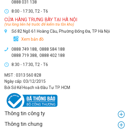
0888 031 138
8:00 - 17:30, T2 - T6
CỬA HÀNG TRƯNG BÀY TẠI HÀ NỘI
(Vui lòng liên hệ trước để kiểm tra tồn kho)
Số 82 Ngõ 61 Hoàng Cầu, Phường Đống Đa, TP Hà Nội
Xem bản đồ
0888 749 188
,
0888 584 188
0888 719 388
,
0888 402 188
8:30 - 17:30, T2 - T6
MST : 0313 560 828
Ngày cấp: 03/12/2015
Bởi Sở Kế Hoạch và Đầu Tư TP. HCM
Thông tin công ty
Thông tin chung