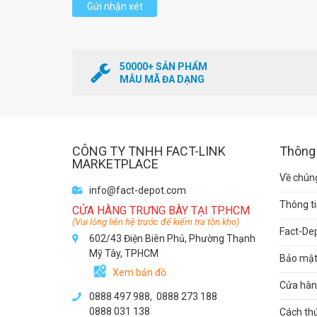
Gửi nhận xét
50000+ SẢN PHẨM
MẪU MÃ ĐA DẠNG
CÔNG TY TNHH FACT-LINK
Thông 
MARKETPLACE
Về chúng
info@fact-depot.com
Thông ti
CỬA HÀNG TRƯNG BÀY TẠI TP.HCM
(Vui lòng liên hệ trước để kiểm tra tồn kho)
Fact-De
602/43 Điện Biên Phủ, Phường Thạnh
Mỹ Tây, TPHCM
Bảo mật 
Xem bản đồ
Cửa hàng
0888 497 988,
0888 273 188
0888 031 138
Cách th