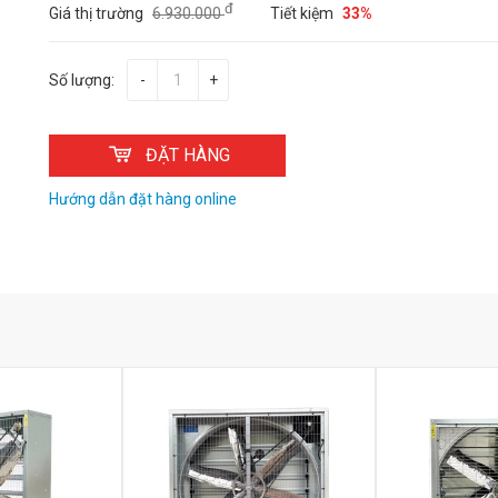
đ
Giá thị trường
6.930.000
Tiết kiệm
33%
Số lượng:
-
+
ĐẶT HÀNG
Hướng dẫn đặt hàng online