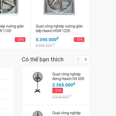
iệp vuông gián
Quạt công nghiệp vuông gián
SW 1100
tiếp Hawin HSW 1220
đ
5.390.000
- 33%
- 33%
đ
8.085.000
Có thể bạn thích
Quạt công nghiệp
đứng Hawin HS 500
đ
2.365.000
- 33%
đ
3.548.000
Quạt công nghiệp