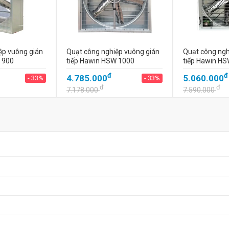
ệp vuông gián
Quạt công nghiệp vuông gián
Quạt công ngh
 900
tiếp Hawin HSW 1000
tiếp Hawin H
đ
đ
4.785.000
5.060.000
- 33%
- 33%
đ
đ
7.178.000
7.590.000