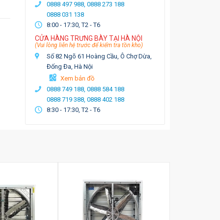
0888 497 988,
0888 273 188
0888 031 138
8:00 - 17:30, T2 - T6
CỬA HÀNG TRƯNG BÀY TẠI HÀ NỘI
(Vui lòng liên hệ trước để kiểm tra tồn kho)
Số 82 Ngõ 61 Hoàng Cầu, Ô Chợ Dừa,
Đống Đa, Hà Nội
Xem bản đồ
0888 749 188,
0888 584 188
0888 719 388,
0888 402 188
8:30 - 17:30, T2 - T6