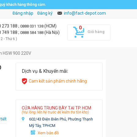
 quý khách hàng thông cảm.
Đăng nhập
Đăng ký
info@fact-depot.com
8 273 188
;
(HCM)
0888 031 138
Giỏ hàng
8 749 188
;
(Hà Nội)
0888 584 188
 2 - Thứ 6 )
win HSW 900 220V
p
Dịch vụ & Khuyến mãi:
Cam kết sản phẩm chính hãng
CỬA HÀNG TRƯNG BÀY TẠI TP. HCM
(Vui lòng liên hệ trước để kiểm tra tồn kho)
tiết
602/43 Điện Biên Phủ, Phường Thạnh
Mỹ Tây, TPHCM
Xem bản đồ