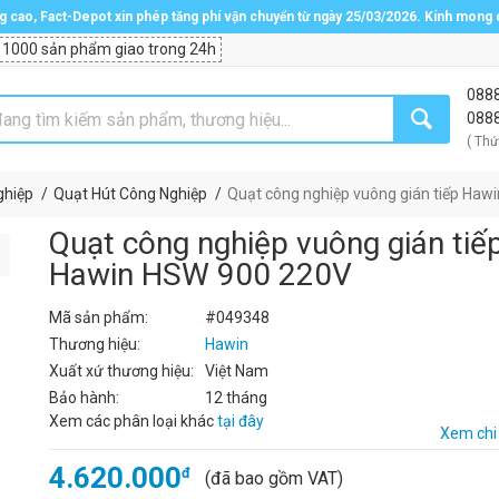
ng cao, Fact-Depot xin phép tăng phí vận chuyển từ ngày 25/03/2026. Kính mong
 1000 sản phẩm giao trong 24h
088
088
( Thứ
ghiệp
Quạt Hút Công Nghiệp
Quạt công nghiệp vuông gián tiếp Ha
Quạt công nghiệp vuông gián tiế
Hawin HSW 900 220V
Mã sản phẩm:
#049348
Thương hiệu:
Hawin
Xuất xứ thương hiệu:
Việt Nam
Bảo hành:
12 tháng
Xem các phân loại khác
tại đây
Xem chi 
4.620.000
đ
(đã bao gồm VAT)