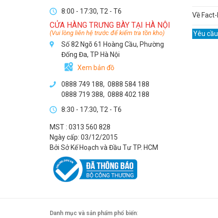
8:00 - 17:30, T2 - T6
Về Fact-
CỬA HÀNG TRƯNG BÀY TẠI HÀ NỘI
(Vui lòng liên hệ trước để kiểm tra tồn kho)
Yêu cầu
Số 82 Ngõ 61 Hoàng Cầu, Phường
Đống Đa, TP Hà Nội
Xem bản đồ
0888 749 188
,
0888 584 188
0888 719 388
,
0888 402 188
8:30 - 17:30, T2 - T6
MST : 0313 560 828
Ngày cấp: 03/12/2015
Bởi Sở Kế Hoạch và Đầu Tư TP. HCM
Danh mục và sản phẩm phổ biến
: