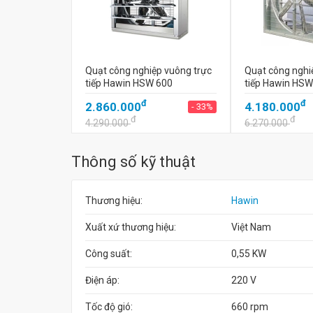
Quạt công nghiệp vuông trực
Quạt công nghi
tiếp Hawin HSW 600
tiếp Hawin HSW
đ
đ
2.860.000
4.180.000
- 33%
đ
đ
4.290.000
6.270.000
Thông số kỹ thuật
Thương hiệu:
Hawin
Xuất xứ thương hiệu:
Việt Nam
Công suất:
0,55 KW
Điện áp:
220 V
Tốc độ gió:
660 rpm