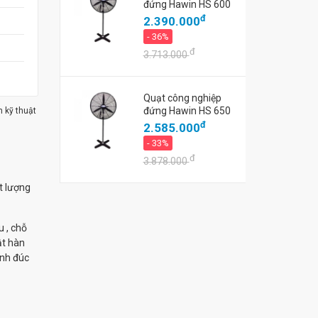
đứng Hawin HS 600
đ
2.390.000
- 36%
đ
3.713.000
Quạt công nghiệp
đứng Hawin HS 650
m kỹ thuật
đ
2.585.000
- 33%
đ
3.878.000
t lượng
u , chỗ
ật hàn
ánh đúc