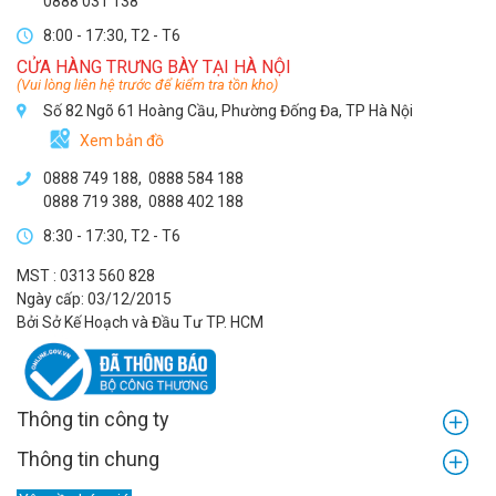
0888 031 138
8:00 - 17:30, T2 - T6
CỬA HÀNG TRƯNG BÀY TẠI HÀ NỘI
(Vui lòng liên hệ trước để kiểm tra tồn kho)
Số 82 Ngõ 61 Hoàng Cầu, Phường Đống Đa, TP Hà Nội
Xem bản đồ
0888 749 188
,
0888 584 188
0888 719 388
,
0888 402 188
8:30 - 17:30, T2 - T6
MST : 0313 560 828
Ngày cấp: 03/12/2015
Bởi Sở Kế Hoạch và Đầu Tư TP. HCM
Thông tin công ty
Thông tin chung