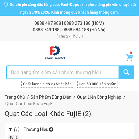
Do chi phí xăng dầu tăng cao, Fact-Depot xin phép tăng phí vận chuyển từ
ngày 25/03/2026. Kính mong quý khách hàng thông cảm.
0888 497 988
|
0888 273 188
(HCM)
0888 749 188
|
0888 584 188
(Hà Nội)
( Thứ 2 - Thứ 6 )
Chất lượng dịch vụ Nhật Bản
Hơn 50.000 sản phẩm
Trang Chủ
Sản Phẩm Dùng Điện
Quạt Điện Công Nghiệp
Quạt Các Loại Khác FujiE
Quạt Các Loại Khác FujiE
(
2
)
(1)
Thương Hiệu
FujiE