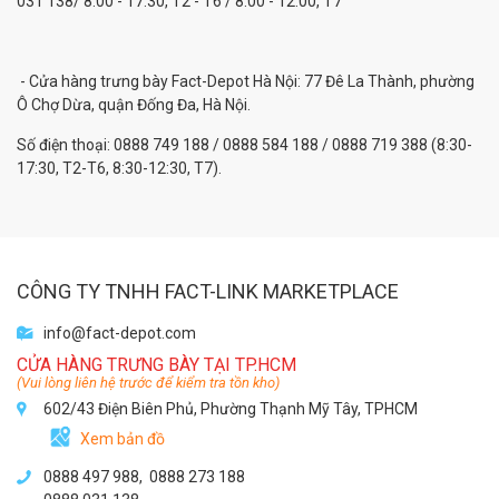
031 138/ 8:00 - 17:30, T2 - T6 / 8:00 - 12:00, T7
- Cửa hàng trưng bày Fact-Depot Hà Nội: 77 Đê La Thành, phường
Ô Chợ Dừa, quận Đống Đa, Hà Nội.
Số điện thoại: 0888 749 188 / 0888 584 188 / 0888 719 388 (8:30-
17:30, T2-T6, 8:30-12:30, T7).
CÔNG TY TNHH FACT-LINK MARKETPLACE
info@fact-depot.com
CỬA HÀNG TRƯNG BÀY TẠI TP.HCM
(Vui lòng liên hệ trước để kiểm tra tồn kho)
602/43 Điện Biên Phủ, Phường Thạnh Mỹ Tây, TPHCM
Xem bản đồ
0888 497 988,
0888 273 188