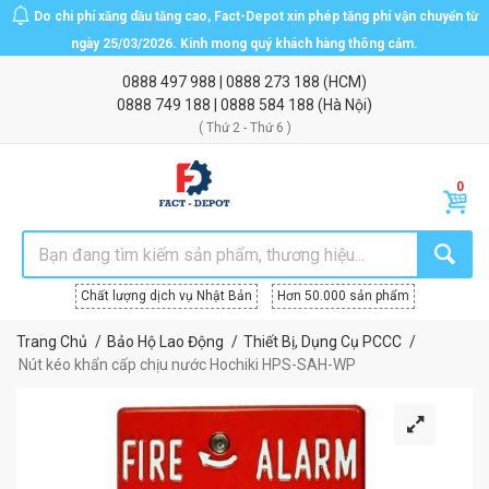
Do chi phí xăng dầu tăng cao, Fact-Depot xin phép tăng phí vận chuyển từ
ngày 25/03/2026. Kính mong quý khách hàng thông cảm.
0888 497 988
|
0888 273 188
(HCM)
0888 749 188
|
0888 584 188
(Hà Nội)
( Thứ 2 - Thứ 6 )
Chất lượng dịch vụ Nhật Bản
Hơn 50.000 sản phẩm
Trang Chủ
Bảo Hộ Lao Động
Thiết Bị, Dụng Cụ PCCC
Nút kéo khẩn cấp chịu nước Hochiki HPS-SAH-WP