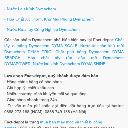
- Nước Lau Kính Dymachem
- Hóa Chất Xịt Thơm, Khử Mùi Phòng Dymachem
- Nước Rửa Tay Công Nghiệp Dymachem
Các sản phẩm Dymachem phổ biến hiện nay tại Fact-depot:
Chất
tẩy xi măng Dymachem DYMA SCALE
,
Nước lau sàn khử mùi
Dymachem DYMA TRIO
,
Chất phủ bóng Dymachem DYMA
SEARCH
,
Hóa chất tẩy rửa dầu mỡ Dymachem
DYMAPOWER
,
Nước lau kính Dymachem DYMA SHINE
Lựa chọn Fact-depot, quý khách được đảm bảo:
- Hàng chính hãng có bảo hành
- Giá hợp lý, chiết khấu cao
- Nhiều chương trình khuyến mãi và quà tặng
- Giao hàng nhanh trong 24h
- Tư vấn miễn phí hoặc gọi điện đặt hàng trực tiếp tại hotline
0888 273 188 (HCM); 0888 749 188 (Hà Nội)
Fact-depot là trang
mua bán máy móc và thiết bị công