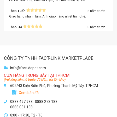
Có can lớn dùng khá tiết kiệm, mùi thơm nhẹ dịu ok
Theo
Tuấn
8 năm trước
Giao hàng nhanh lắm. Anh giao hàng nhiệt tình ghê.
Theo
Hà
8 năm trước
Chai lớn, hương thơm dịu nhẹ. Giá cả phải chăng.
Theo
Liên
8 năm trước
Có thùng thể tích lớn sử dụng được nhiều lần.
CÔNG TY TNHH FACT-LINK MARKETPLACE
Theo
Ngọc Vân
8 năm trước
Nước rửa tay có hương thơm dịu. Công ty mình sài rất ưng ý.
info@fact-depot.com
CỬA HÀNG TRƯNG BÀY TẠI TP.HCM
(Vui lòng liên hệ trước để kiểm tra tồn kho)
602/43 Điện Biên Phủ, Phường Thạnh Mỹ Tây, TPHCM
Xem bản đồ
0888 497 988,
0888 273 188
0888 031 138
8:00 - 17:30, T2 - T6