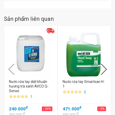
Sản phẩm liên quan
Nước rửa tay diệt khuẩn
Nước rửa tay Smartsan H-
hương trà xanh AVCO Q-
1
Sense
5
1
đ
đ
240.000
471.000
- 33%
- 5%
đ
đ
360.000
495.000