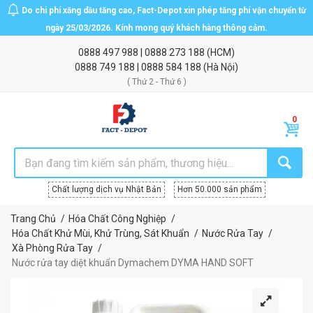
Do chi phí xăng dầu tăng cao, Fact-Depot xin phép tăng phí vận chuyển từ
ngày 25/03/2026. Kính mong quý khách hàng thông cảm.
0888 497 988
|
0888 273 188
(HCM)
0888 749 188
|
0888 584 188
(Hà Nội)
( Thứ 2 - Thứ 6 )
Chất lượng dịch vụ Nhật Bản
Hơn 50.000 sản phẩm
Trang Chủ
Hóa Chất Công Nghiệp
Hóa Chất Khử Mùi, Khử Trùng, Sát Khuẩn
Nước Rửa Tay
Xà Phòng Rửa Tay
Nước rửa tay diệt khuẩn Dymachem DYMA HAND SOFT