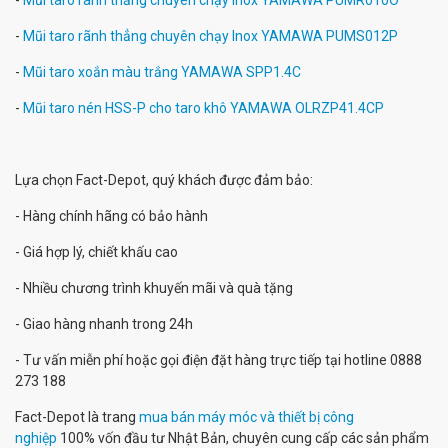
-
Mũi taro rãnh thẳng chuyên chạy Inox YAMAWA PUMR010O
-
Mũi taro rãnh thẳng chuyên chạy Inox YAMAWA PUMS012P
-
Mũi taro xoắn màu trắng YAMAWA SPP1.4C
-
Mũi taro nén HSS-P cho taro khô YAMAWA OLRZP41.4CP
Lựa chọn Fact-Depot, quý khách được đảm bảo:
- Hàng chính hãng có bảo hành
- Giá hợp lý, chiết khấu cao
- Nhiều chương trình khuyến mãi và quà tặng
- Giao hàng nhanh trong 24h
- Tư vấn miễn phí hoặc gọi điện đặt hàng trực tiếp tại hotline 0888
273 188
Fact-Depot là trang
mua bán máy móc và thiết bị công
nghiệp
100% vốn đầu tư Nhật Bản, chuyên cung cấp các sản phẩm