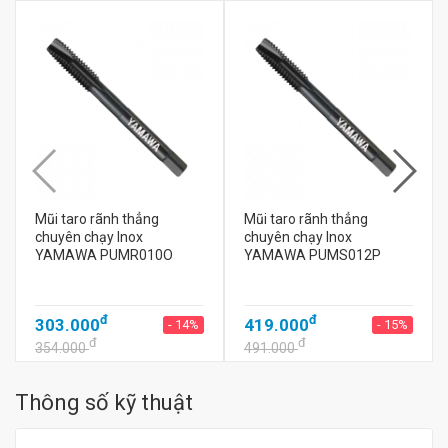
Mũi taro rãnh thẳng
Mũi taro rãnh thẳng
chuyên chạy Inox
chuyên chạy Inox
YAMAWA PUMR010O
YAMAWA PUMS012P
đ
đ
303.000
419.000
- 14%
- 15%
đ
đ
354.000
491.000
Thông số kỹ thuật