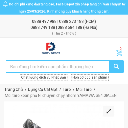
Do chi phí xăng dầu tăng cao, Fact-Depot xin phép tăng phí vận chuyển từ
ngày 25/03/2026. Kính mong quý khách hàng thông cảm.
0888 497 988
|
0888 273 188
(HCM)
0888 749 188
|
0888 584 188
(Hà Nội)
( Thứ 2 - Thứ 6 )
Chất lượng dịch vụ Nhật Bản
Hơn 50.000 sản phẩm
Trang Chủ
Dụng Cụ Cắt Gọt
Taro
Mũi Taro
Mũi taro xoắn phủ NI chuyên chạy nhôm YAMAWA SE4.0IALEN