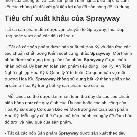
môn của chúng tôi với các sản phẩm bình xịt là biểu thị cho cam
kết của chúng tôi đối với gói tiện lợi này đã sẵn sàng để sử dụng.
Tiêu chí xuất khẩu của Sprayway
Tất cả sản phẩm đều được vận chuyển từ Sprayway, Inc. Đáp
ứng hoặc vượt quá các tiêu chí sau:
- Tất cả các sản phẩm được sản xuất tại Hoa Kỳ và đáp ứng các
tiêu chuẩn chất lượng Kiểm soát cứng nhắc
Sprayway
. Mỗi thành
phần được sử dụng trong các sản phẩm
Sprayway
được chấp
nhận bởi cả Ủy ban An toàn sản phẩm tiêu dùng Hoa Kỳ, An Toàn
Nghề nghiệp Hoa Kỳ & Quản lý Y tế hoặc Cơ quan bảo vệ môi
trường Hoa Kỳ.
Sprayway
không sử dụng bất kỳ thành phần nào
bị cấm ở Hoa Kỳ trong bất kỳ sản phẩm nào của họ.
- Mỗi chiếc có thể được dán nhãn tuân thủ đầy đủ các tiêu chuẩn
hiện hành như các quy định của Ủy ban hoặc các phi công của
Hoa Kỳ sử dụng Cơ quan Bảo vệ Môi trường An toàn Sản phẩm
Hoa Kỳ. Mỗi ngày có thể được mã hóa thành cả ngày để đảm bảo
độ tươi và hiệu quả của sản phẩm.
- Tất cả các hộp Sản phẩm
Sprayway
được sản xuất theo tiêu