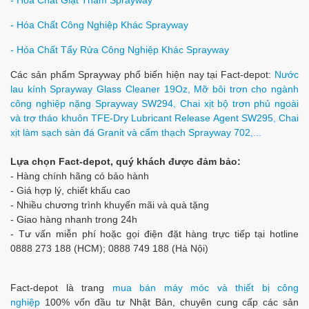
- Hóa Chất Giặt Thảm Sprayway
- Hóa Chất Công Nghiệp Khác Sprayway
- Hóa Chất Tẩy Rửa Công Nghiệp Khác Sprayway
Các sản phẩm Sprayway phổ biến hiện nay tại Fact-depot:
Nước
lau kính Sprayway Glass Cleaner 19Oz,
Mỡ bôi trơn cho ngành
công nghiệp nặng Sprayway SW294
,
Chai xịt bộ trơn phủ ngoài
và trợ tháo khuôn TFE-Dry Lubricant Release Agent SW295
,
Chai
xịt làm sạch sàn đá Granit và cẩm thạch Sprayway 702
,...
Lựa chọn Fact-depot, quý khách được đảm bảo:
- Hàng chính hãng có bảo hành
- Giá hợp lý, chiết khấu cao
- Nhiều chương trình khuyến mãi và quà tặng
- Giao hàng nhanh trong 24h
- Tư vấn miễn phí hoặc gọi điện đặt hàng trực tiếp tại hotline
0888 273 188 (HCM); 0888 749 188 (Hà Nội)
Fact-depot là trang
mua bán máy móc và thiết bị công
nghiệp
100% vốn đầu tư Nhật Bản, chuyên cung cấp các sản