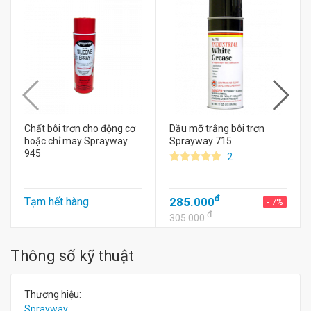
Chất bôi trơn cho động cơ
Dầu mỡ trắng bôi trơn
hoặc chỉ may Sprayway
Sprayway 715
945
2
đ
Tạm hết hàng
285.000
- 7%
đ
305.000
Thông số kỹ thuật
Thương hiệu:
Sprayway