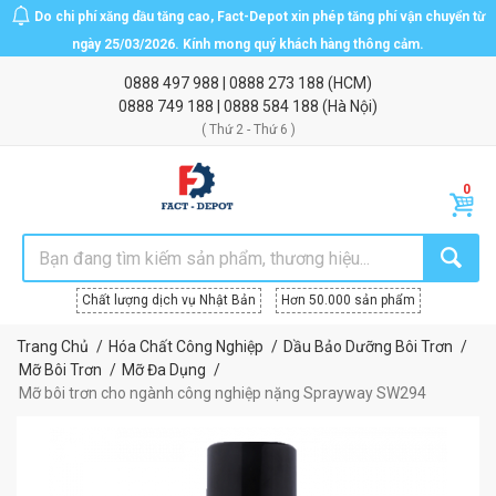
Do chi phí xăng dầu tăng cao, Fact-Depot xin phép tăng phí vận chuyển từ
ngày 25/03/2026. Kính mong quý khách hàng thông cảm.
0888 497 988
|
0888 273 188
(HCM)
0888 749 188
|
0888 584 188
(Hà Nội)
( Thứ 2 - Thứ 6 )
Chất lượng dịch vụ Nhật Bản
Hơn 50.000 sản phẩm
Trang Chủ
Hóa Chất Công Nghiệp
Dầu Bảo Dưỡng Bôi Trơn
Mỡ Bôi Trơn
Mỡ Đa Dụng
Mỡ bôi trơn cho ngành công nghiệp nặng Sprayway SW294