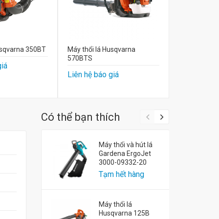
usqvarna 350BT
Máy thổi lá Husqvarna
570BTS
giá
Liên hệ báo giá
Có thể bạn thích
Máy thổi và hút lá
Gardena ErgoJet
3000-09332-20
Tạm hết hàng
Máy thổi lá
Husqvarna 125B