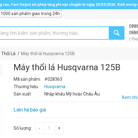
ng cao, Fact-Depot xin phép tăng phí vận chuyển từ ngày 25/03/2026. Kính mong
 1000 sản phẩm giao trong 24h
088
088
( Thứ
 Thổi Lá
Máy thổi lá Husqvarna 125B
Máy thổi lá Husqvarna 125B
Mã sản phẩm:
#028363
Thương hiệu:
Husqvarna
Sản xuất:
Nhập khẩu Mỹ hoặc Châu Âu
Xem chi 
Liên hệ báo giá
Số lượng:
-
+