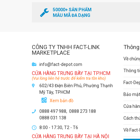
50000+ SẢN PHẨM
MẪU MÃ ĐA DẠNG
CÔNG TY TNHH FACT-LINK
Thông 
MARKETPLACE
Về chúng
info@fact-depot.com
Thông ti
CỬA HÀNG TRƯNG BÀY TẠI TP.HCM
(Vui lòng liên hệ trước để kiểm tra tồn kho)
Fact-De
602/43 Điện Biên Phủ, Phường Thạnh
Mỹ Tây, TPHCM
Bảo mật 
Xem bản đồ
Cửa hàng
0888 497 988,
0888 273 188
0888 031 138
Cách th
8:00 - 17:30, T2 - T6
Về Fact-
CỬA HÀNG TRƯNG BÀY TẠI HÀ NỘI