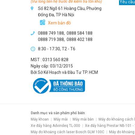
(Vui lòng liên hệ trước để kiểm tra tồn kho)
Yêu cầu
Số 82 Ngõ 61 Hoàng Cầu, Phường
Đống Đa, TP Hà Nội
Xem bản đồ
0888 749 188
,
0888 584 188
0888 719 388
,
0888 402 188
8:30 - 17:30, T2 - T6
MST : 0313 560 828
Ngày cấp: 03/12/2015
Bởi Sở Kế Hoạch và Đầu Tư TP. HCM
Danh mục và sản phẩm phổ biến
:
Máy khoan
Máy mài
Máy mài bàn
Máy đo khoảng cách 
Xe đẩy hàng Advindeq TL-300
Xe đẩy hàng Prestar NB-101 -
Máy đo khoảng cách laser Bosch GLM 100C
Máy đo khoảng