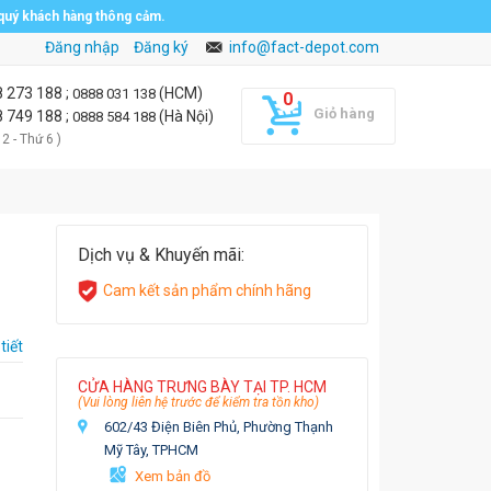
 quý khách hàng thông cảm.
Đăng nhập
Đăng ký
info@fact-depot.com
8 273 188
;
(HCM)
0888 031 138
Giỏ hàng
8 749 188
;
(Hà Nội)
0888 584 188
 2 - Thứ 6 )
Dịch vụ & Khuyến mãi:
Cam kết sản phẩm chính hãng
tiết
CỬA HÀNG TRƯNG BÀY TẠI TP. HCM
(Vui lòng liên hệ trước để kiểm tra tồn kho)
602/43 Điện Biên Phủ, Phường Thạnh
Mỹ Tây, TPHCM
Xem bản đồ