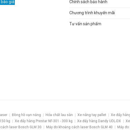
 báo giá
Chính sách bảo hành
Chương trình khuyến mãi
Tư vấn sản phẩm
laser
Đồng hồ vạn năng
Hóa chất lau sàn
Xe nâng tay pallet
Xe đẩy hàn
 150 kg
Xe đẩy hàng Prestar NF-301 - 300 kg
Xe đẩy hàng Dandy UDL-DX
Xe
 cách laser Bosch GLM 30
Máy đo khoảng cách laser Bosch GLM 40
Máy đo 