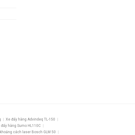
g
Xe đẩy hàng Advindeq TL-150
 đẩy hàng Sumo HL110C
khoảng cách laser Bosch GLM 50