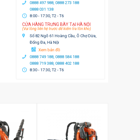
0888 497 988,
0888 273 188
0888 031 138
8:00 - 17:30, T2 - T6
CỬA HÀNG TRƯNG BÀY TẠI HÀ NỘI
(Vui lòng liên hệ trước để kiểm tra tồn kho)
Số 82 Ngõ 61 Hoàng Cầu, Ô Chợ Dừa,
Đống Đa, Hà Nội
Xem bản đồ
0888 749 188,
0888 584 188
0888 719 388,
0888 402 188
8:30 - 17:30, T2 - T6