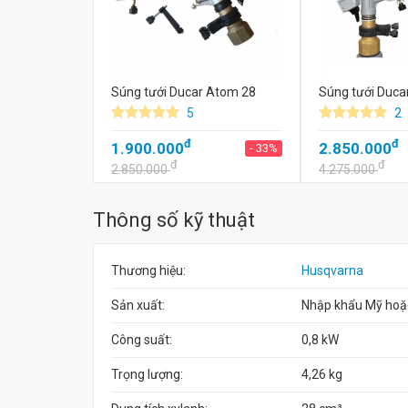
Súng tưới Ducar Atom 28
Súng tưới Duca
5
2
đ
đ
1.900.000
2.850.000
- 33%
đ
đ
2.850.000
4.275.000
Thông số kỹ thuật
Thương hiệu:
Husqvarna
Sản xuất:
Nhập khẩu Mỹ hoặ
Công suất:
0,8 kW
Trọng lượng:
4,26 kg