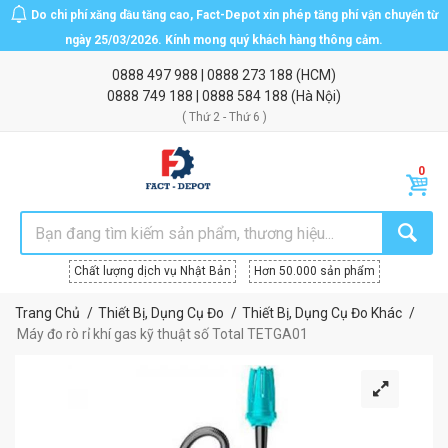
Do chi phí xăng dầu tăng cao, Fact-Depot xin phép tăng phí vận chuyển từ
ngày 25/03/2026. Kính mong quý khách hàng thông cảm.
0888 497 988
|
0888 273 188
(HCM)
0888 749 188
|
0888 584 188
(Hà Nội)
( Thứ 2 - Thứ 6 )
Chất lượng dịch vụ Nhật Bản
Hơn 50.000 sản phẩm
Trang Chủ
Thiết Bị, Dụng Cụ Đo
Thiết Bị, Dụng Cụ Đo Khác
Máy đo rò rỉ khí gas kỹ thuật số Total TETGA01