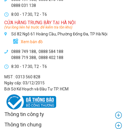
0888 031 138
8:00 - 17:30, T2 - T6
CỬA HÀNG TRƯNG BÀY TẠI HÀ NỘI
(Vui lòng liên hệ trước để kiểm tra tồn kho)
Số 82 Ngõ 61 Hoàng Cầu, Phường Đống Đa, TP Hà Nội
Xem bản đồ
0888 749 188
,
0888 584 188
0888 719 388
,
0888 402 188
8:30 - 17:30, T2 - T6
MST : 0313 560 828
Ngày cấp: 03/12/2015
Bởi Sở Kế Hoạch và Đầu Tư TP. HCM
Thông tin công ty
Thông tin chung