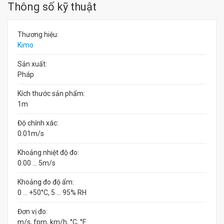
Thông số kỹ thuật
Thương hiệu:
Kimo
Sản xuất:
Pháp
Kích thước sản phẩm:
1m
Độ chính xác:
0.01m/s
Khoảng nhiệt độ đo:
0.00 ... 5m/s
Khoảng đo độ ẩm:
0 ... +50°C, 5 ... 95% RH
Đơn vị đo:
m/s, fpm, km/h, °C, °F