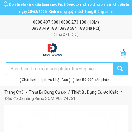
Do chi phí xăng dầu tăng cao, Fact-Depot xin phép tăng phí vận chuyển từ
ngày 25/03/2026. Kính mong quý khách hàng thông cảm.
0888 497 988
|
0888 273 188
(HCM)
0888 749 188
|
0888 584 188
(Hà Nội)
( Thứ 2 - Thứ 6 )
Chất lượng dịch vụ Nhật Bản
Hơn 50.000 sản phẩm
Trang Chủ
Thiết Bị, Dụng Cụ Đo
Thiết Bị, Dụng Cụ Đo Khác
Đầu đo đa năng Kimo SOM-900 24761