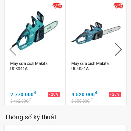
Máy cưa xích Makita
Máy cưa xích Makita
UC3041A
UC4051A
đ
đ
2.770.000
4.520.000
- 20%
- 20%
đ
đ
3.462.000
5.650.000
Thông số kỹ thuật