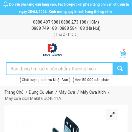
Do chi phí xăng dầu tăng cao, Fact-Depot xin phép tăng phí vận chuyển từ
ngày 25/03/2026. Kính mong quý khách hàng thông cảm.
0888 497 988
|
0888 273 188
(HCM)
0888 749 188
|
0888 584 188
(Hà Nội)
( Thứ 2 - Thứ 6 )
Chất lượng dịch vụ Nhật Bản
Hơn 50.000 sản phẩm
Trang Chủ
Dụng Cụ Điện
Máy Cưa
Máy Cưa Xích
Máy cưa xích Makita UC4041A