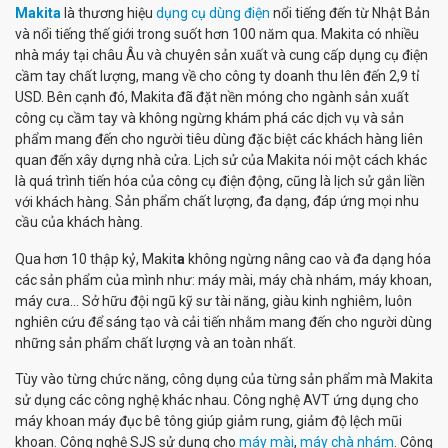
Makita
là thương hiệu
dụng cụ dùng điện
nổi tiếng đến từ Nhật Bản
và nổi tiếng thế giới trong suốt hơn 100 năm qua. Makita có nhiều
nhà máy tại châu Âu và chuyên sản xuất và cung cấp dụng cụ điện
cầm tay chất lượng, mang về cho công ty doanh thu lên đến 2,9 tỉ
USD. Bên cạnh đó, Makita đã đặt nền móng cho ngành sản xuất
công cụ cầm tay và không ngừng khám phá các dịch vụ và sản
phẩm mang đến cho người tiêu dùng đặc biệt các khách hàng liên
quan đến xây dựng nhà cửa. Lịch sử của Makita nói một cách khác
là quá trình tiến hóa của công cụ điện động, cũng là lịch sử gắn liền
Sản phẩm chất lượng, đa dạng, đáp ứng mọi nhu
với khách hàng.
cầu của khách hàng.
Qua hơn 10 thập kỷ, Makit
a
không ngừng nâng cao và đa dạng hóa
các sản phẩm của mình như: máy mài, máy chà nhám, máy khoan,
máy cưa... Sở hữu đội ngũ kỹ sư tài năng, giàu kinh nghiêm, luôn
nghiên cứu để sáng tạo và cải tiến nhằm mang đến cho người dùng
những sản phẩm chất lượng và an toàn nhất.
Tùy vào từng chức năng, công dụng của từng sản phẩm mà Makita
sử dụng các công nghệ khác nhau. Công nghệ AVT ứng dụng cho
máy khoan máy đục bê tông giúp giảm rung, giảm độ lệch mũi
khoan. Công nghệ SJS sử dụng cho
máy mài
,
máy chà nhám
. Công