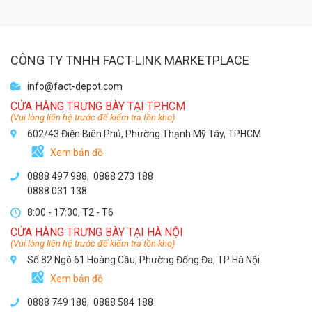
CÔNG TY TNHH FACT-LINK MARKETPLACE
info@fact-depot.com
CỬA HÀNG TRƯNG BÀY TẠI TP.HCM
(Vui lòng liên hệ trước để kiểm tra tồn kho)
602/43 Điện Biên Phủ, Phường Thạnh Mỹ Tây, TPHCM
Xem bản đồ
0888 497 988,
0888 273 188
0888 031 138
8:00 - 17:30, T2 - T6
CỬA HÀNG TRƯNG BÀY TẠI HÀ NỘI
(Vui lòng liên hệ trước để kiểm tra tồn kho)
Số 82 Ngõ 61 Hoàng Cầu, Phường Đống Đa, TP Hà Nội
Xem bản đồ
0888 749 188
,
0888 584 188