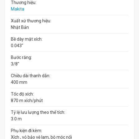
Thương hiệu:
Makita
Xuất xứ thương hiệu:
Nhật Bản
Bề dày mặt xích:
0.043"
Bước răng:
3/8"
Chiều dài thanh dẫn:
400 mm
Tốc độ xích:
870 m xích/phút
Tỷ lệ lưu lượng theo thể tích:
3.0 m
Phụ kiện đi kèm:
Xích , vỏ bảo vệ lam, bộ móc nổi