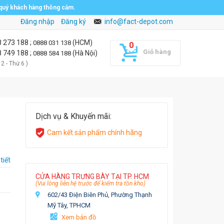
 quý khách hàng thông cảm.
Đăng nhập
Đăng ký
info@fact-depot.com
8 273 188
;
(HCM)
0888 031 138
Giỏ hàng
8 749 188
;
(Hà Nội)
0888 584 188
 2 - Thứ 6 )
Dịch vụ & Khuyến mãi:
Cam kết sản phẩm chính hãng
tiết
CỬA HÀNG TRƯNG BÀY TẠI TP. HCM
(Vui lòng liên hệ trước để kiểm tra tồn kho)
602/43 Điện Biên Phủ, Phường Thạnh
Mỹ Tây, TPHCM
Xem bản đồ