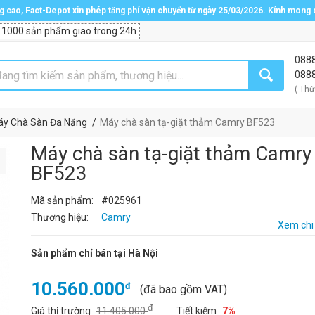
ng cao, Fact-Depot xin phép tăng phí vận chuyển từ ngày 25/03/2026. Kính mong
 1000 sản phẩm giao trong 24h
088
088
( Thứ
y Chà Sàn Đa Năng
Máy chà sàn tạ-giặt thảm Camry BF523
Máy chà sàn tạ-giặt thảm Camry
BF523
Mã sản phẩm:
#025961
Thương hiệu:
Camry
Xem chi 
Sản phẩm chỉ bán tại Hà Nội
10.560.000
đ
(đã bao gồm VAT)
đ
Giá thị trường
11.405.000
Tiết kiệm
7%