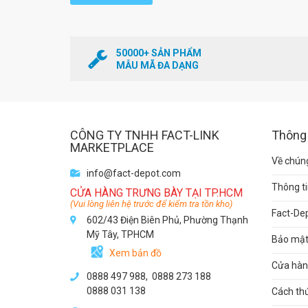
50000+ SẢN PHẨM
MẪU MÃ ĐA DẠNG
CÔNG TY TNHH FACT-LINK
Thông 
MARKETPLACE
Về chúng
info@fact-depot.com
Thông ti
CỬA HÀNG TRƯNG BÀY TẠI TP.HCM
(Vui lòng liên hệ trước để kiểm tra tồn kho)
Fact-De
602/43 Điện Biên Phủ, Phường Thạnh
Mỹ Tây, TPHCM
Bảo mật 
Xem bản đồ
Cửa hàng
0888 497 988,
0888 273 188
0888 031 138
Cách th