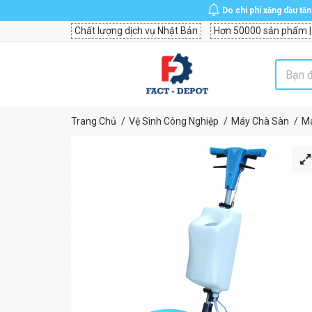
Do chi phí xăng dầu tă
Chất lượng dịch vụ Nhật Bản
Hơn 50000 sản phẩm |
Trang Chủ
Vệ Sinh Công Nghiệp
Máy Chà Sàn
Má