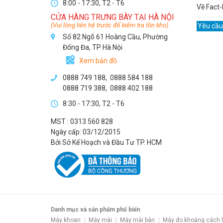
8:00 - 17:30, T2 - T6
Về Fact-
CỬA HÀNG TRƯNG BÀY TẠI HÀ NỘI
(Vui lòng liên hệ trước để kiểm tra tồn kho)
Yêu cầu
Số 82 Ngõ 61 Hoàng Cầu, Phường
Đống Đa, TP Hà Nội
Xem bản đồ
0888 749 188
,
0888 584 188
0888 719 388
,
0888 402 188
8:30 - 17:30, T2 - T6
MST : 0313 560 828
Ngày cấp: 03/12/2015
Bởi Sở Kế Hoạch và Đầu Tư TP. HCM
Danh mục và sản phẩm phổ biến
:
Máy khoan
Máy mài
Máy mài bàn
Máy đo khoảng cách 