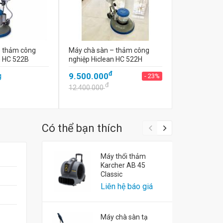
– thảm công
Máy chà sàn – thảm công
n HC 522B
nghiệp Hiclean HC 522H
đ
g
9.500.000
- 23%
đ
12.400.000
Có thể bạn thích
Máy thổi thảm
Karcher AB 45
Classic
Liên hệ báo giá
Máy chà sàn tạ