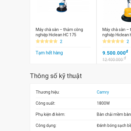
Máy chà sàn – thảm công
Máy chà sàn –
nghiệp Hiclean HC 175
nghiệp Hiclean
2
2
đ
Tạm hết hàng
9.500.000
đ
12.400.000
Thông số kỹ thuật
Thương hiệu:
Camry
Công suất:
1800W
Phụ kiện đi kèm:
Bàn chải mềm bàn 
Công dụng:
Đánh bóng sạch bề