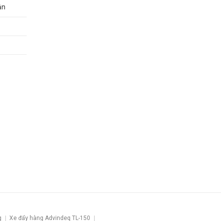
ận
g
Xe đẩy hàng Advindeq TL-150