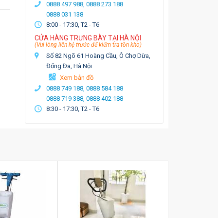
0888 497 988,
0888 273 188
0888 031 138
8:00 - 17:30, T2 - T6
CỬA HÀNG TRƯNG BÀY TẠI HÀ NỘI
(Vui lòng liên hệ trước để kiểm tra tồn kho)
Số 82 Ngõ 61 Hoàng Cầu, Ô Chợ Dừa,
Đống Đa, Hà Nội
Xem bản đồ
0888 749 188,
0888 584 188
0888 719 388,
0888 402 188
8:30 - 17:30, T2 - T6