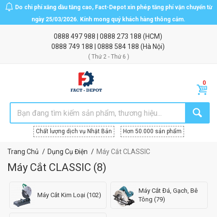
Do chi phí xăng dầu tăng cao, Fact-Depot xin phép tăng phí vận chuyển từ
ngày 25/03/2026. Kính mong quý khách hàng thông cảm.
0888 497 988
|
0888 273 188
(HCM)
0888 749 188
|
0888 584 188
(Hà Nội)
( Thứ 2 - Thứ 6 )
Chất lượng dịch vụ Nhật Bản
Hơn 50.000 sản phẩm
Trang Chủ
Dụng Cụ Điện
Máy Cắt CLASSIC
Máy Cắt CLASSIC
(
8
)
Máy Cắt Đá, Gạch, Bê
Máy Cắt Kim Loại (102)
Tông (79)