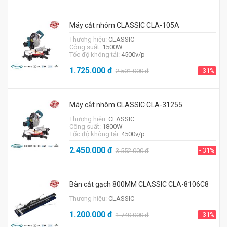
Máy cắt nhôm CLASSIC CLA-105A
Thương hiệu:
CLASSIC
Công suất:
1500W
Tốc độ không tải:
4500v/p
1.725.000
đ
- 31%
2.501.000
đ
Máy cắt nhôm CLASSIC CLA-31255
Thương hiệu:
CLASSIC
Công suất:
1800W
Tốc độ không tải:
4500v/p
2.450.000
đ
- 31%
3.552.000
đ
Bàn cắt gạch 800MM CLASSIC CLA-8106C8
Thương hiệu:
CLASSIC
1.200.000
đ
- 31%
1.740.000
đ