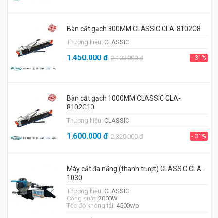
Bàn cắt gạch 800MM CLASSIC CLA-8102C8
Thương hiệu:
CLASSIC
1.450.000
đ
- 31%
2.103.000
đ
Bàn cắt gạch 1000MM CLASSIC CLA-
8102C10
Thương hiệu:
CLASSIC
1.600.000
đ
- 31%
2.320.000
đ
Máy cắt đa năng (thanh trượt) CLASSIC CLA-
1030
Thương hiệu:
CLASSIC
Công suất:
2000W
Tốc độ không tải:
4500v/p