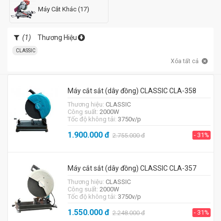
Máy Cắt Khác (17)
(1)
Thương Hiệu
CLASSIC
Xóa tất cả
Máy cắt sắt (dây đồng) CLASSIC CLA-358
Thương hiệu:
CLASSIC
Công suất:
2000W
Tốc độ không tải:
3750v/p
1.900.000
đ
- 31%
2.755.000
đ
Máy cắt sắt (dây đồng) CLASSIC CLA-357
Thương hiệu:
CLASSIC
Công suất:
2000W
Tốc độ không tải:
3750v/p
1.550.000
đ
- 31%
2.248.000
đ