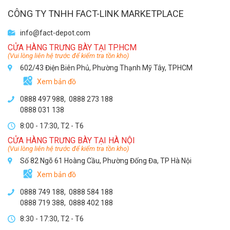
CÔNG TY TNHH FACT-LINK MARKETPLACE
info@fact-depot.com
CỬA HÀNG TRƯNG BÀY TẠI TP.HCM
(Vui lòng liên hệ trước để kiểm tra tồn kho)
602/43 Điện Biên Phủ, Phường Thạnh Mỹ Tây, TPHCM
Xem bản đồ
0888 497 988,
0888 273 188
0888 031 138
8:00 - 17:30, T2 - T6
CỬA HÀNG TRƯNG BÀY TẠI HÀ NỘI
(Vui lòng liên hệ trước để kiểm tra tồn kho)
Số 82 Ngõ 61 Hoàng Cầu, Phường Đống Đa, TP Hà Nội
Xem bản đồ
0888 749 188
,
0888 584 188
0888 719 388
,
0888 402 188
8:30 - 17:30, T2 - T6