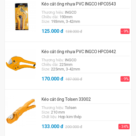
Kéo cắt ống nhựa PVC INGCO HPC0543
Thương hiệu:
INGCO
Chiều dài:
193mm
Size:
193mm, 3-42mm
125.000
đ
- 9%
138.000
đ
Kéo cắt ống nhựa PVC INGCO HPC0442
Thương hiệu:
INGCO
Chiều dài:
225mm
Size:
225mm, 3-42mm
170.000
đ
- 9%
187.000
đ
Kéo cắt ống Tolsen 33002
Thương hiệu:
Tolsen
Size:
210 mm
Chất liệu:
Hợp kim thép
133.000
đ
- 34%
200.000
đ