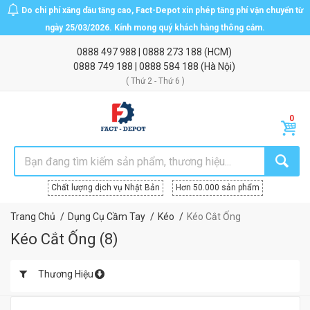
Do chi phí xăng dầu tăng cao, Fact-Depot xin phép tăng phí vận chuyển từ
ngày 25/03/2026. Kính mong quý khách hàng thông cảm.
0888 497 988
|
0888 273 188
(HCM)
0888 749 188
|
0888 584 188
(Hà Nội)
( Thứ 2 - Thứ 6 )
Chất lượng dịch vụ Nhật Bản
Hơn 50.000 sản phẩm
Trang Chủ
Dụng Cụ Cầm Tay
Kéo
Kéo Cắt Ống
Kéo Cắt Ống
(
8
)
Thương Hiệu