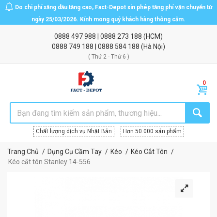
Do chi phí xăng dầu tăng cao, Fact-Depot xin phép tăng phí vận chuyển từ
ngày 25/03/2026. Kính mong quý khách hàng thông cảm.
0888 497 988
|
0888 273 188
(HCM)
0888 749 188
|
0888 584 188
(Hà Nội)
( Thứ 2 - Thứ 6 )
Chất lượng dịch vụ Nhật Bản
Hơn 50.000 sản phẩm
Trang Chủ
Dụng Cụ Cầm Tay
Kéo
Kéo Cắt Tôn
Kéo cắt tôn Stanley 14-556