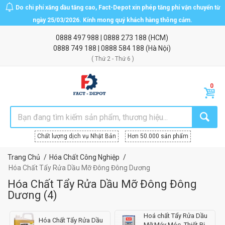
Do chi phí xăng dầu tăng cao, Fact-Depot xin phép tăng phí vận chuyển từ
ngày 25/03/2026. Kính mong quý khách hàng thông cảm.
0888 497 988
|
0888 273 188
(HCM)
0888 749 188
|
0888 584 188
(Hà Nội)
( Thứ 2 - Thứ 6 )
Chất lượng dịch vụ Nhật Bản
Hơn 50.000 sản phẩm
Trang Chủ
Hóa Chất Công Nghiệp
Hóa Chất Tẩy Rửa Dầu Mỡ Đông Đông Dương
Hóa Chất Tẩy Rửa Dầu Mỡ Đông Đông
Dương
(
4
)
Hoá chất Tẩy Rửa Dầu
Hóa Chất Tẩy Rửa Dầu
Mỡ Máy Móc, Thiết Bị