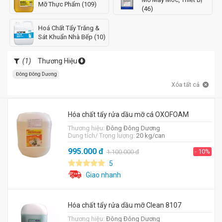
Mỡ Thực Phẩm (109)
(46)
Hoá Chất Tẩy Trắng &
Sát Khuẩn Nhà Bếp (10)
(1)
Thương Hiệu
Đông Đông Dương
Xóa tất cả
Hóa chất tẩy rửa dầu mỡ cá OXOFOAM
Thương hiệu:
Đông Đông Dương
Dung tích/ Trọng lượng:
20 kg/can
995.000
đ
- 10%
1.100.000
đ
5
Giao nhanh
Hóa chất tẩy rửa dầu mỡ Clean 8107
Thương hiệu:
Đông Đông Dương