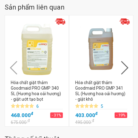
Sản phẩm liên quan
Hóa chất giặt thảm
Hóa chất giặt thảm
Goodmaid PRO GMP 340
Goodmaid PRO GMP 341
5L (Hương hoa oải hương)
5L (Hương hoa oải hương)
- giặt ướt tạo bọt
- giặt khô
6
5
đ
đ
468.000
403.000
- 31%
- 19%
đ
đ
675.000
495.000