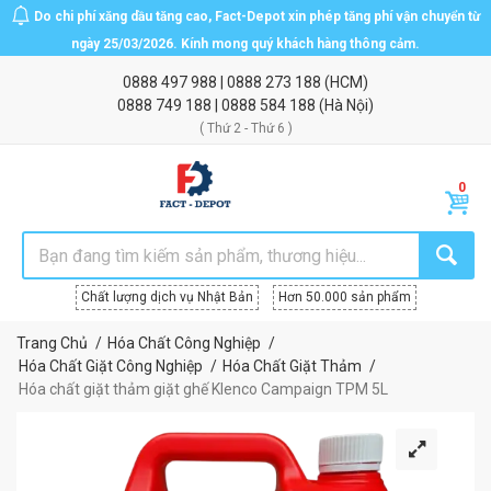
Do chi phí xăng dầu tăng cao, Fact-Depot xin phép tăng phí vận chuyển từ
ngày 25/03/2026. Kính mong quý khách hàng thông cảm.
0888 497 988
|
0888 273 188
(HCM)
0888 749 188
|
0888 584 188
(Hà Nội)
( Thứ 2 - Thứ 6 )
Chất lượng dịch vụ Nhật Bản
Hơn 50.000 sản phẩm
Trang Chủ
Hóa Chất Công Nghiệp
Hóa Chất Giặt Công Nghiệp
Hóa Chất Giặt Thảm
Hóa chất giặt thảm giặt ghế Klenco Campaign TPM 5L