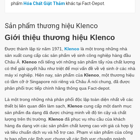
phẩm
Hóa Chất Giặt Thảm
khác tại Fact-Depot.
Sản phẩm thương hiệu Klenco
Giới thiệu thương hiệu Klenco
Được thành lập từ năm 1971,
Klenco
là một trong những nhà
sản xuất cung cấp các sản phẩm vệ sinh công nghiệp hàng đầu
Châu Á.
Klenco
nổi tiếng với những sản phẩm tẩy rửa chất lượng
có thể giải quyết hầu như triệt để mọi vấn đề về vệ sinh ở các nhà
máy xí nghiệp. Hiện nay, sản phẩm của
Klenco
, một thương hiệu
có tầm cỡ ở Singapore nói riêng và Châu Á nói chung, đã được
phân phối trực tiếp chính hãng thông qua Fact-depot.
Là một trong những nhà phân phối độc lập toàn diện nhất về các
thiết bị liên quan đến làm sạch,
Klenco
cung cấp một danh mục
sản phẩm đa dạng đã được chứng minh về độ tin cậy và chất
lượng trên thị trường.
Klenco
đã phục vụ nhu cầu của khách
hàng đa dạng với các sản phẩm chất lượng cao với giá cả hợp lý
và tiêu chuẩn dịch vụ và hỗ trợ cao. Phạm vi sản phẩm của công
ty bao gồm các lĩnh vực chung về các lĩnh vực chuyên ngành