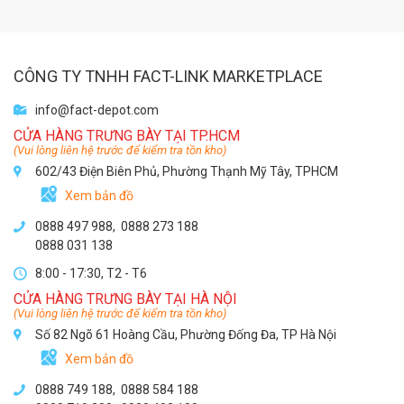
CÔNG TY TNHH FACT-LINK MARKETPLACE
info@fact-depot.com
CỬA HÀNG TRƯNG BÀY TẠI TP.HCM
(Vui lòng liên hệ trước để kiểm tra tồn kho)
602/43 Điện Biên Phủ, Phường Thạnh Mỹ Tây, TPHCM
Xem bản đồ
0888 497 988,
0888 273 188
0888 031 138
8:00 - 17:30, T2 - T6
CỬA HÀNG TRƯNG BÀY TẠI HÀ NỘI
(Vui lòng liên hệ trước để kiểm tra tồn kho)
Số 82 Ngõ 61 Hoàng Cầu, Phường Đống Đa, TP Hà Nội
Xem bản đồ
0888 749 188
,
0888 584 188