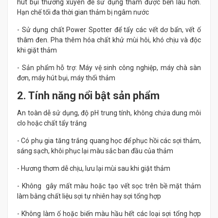
hút bụi thường xuyên để sử dụng thảm được bền lâu hơn.
Hạn chế tối đa thời gian thảm bị ngâm nước
- Sử dụng chất Power Spotter để tẩy các vết dơ bẩn, vết ố
thâm đen. Pha thêm hóa chất khử mùi hôi, khó chịu và độc
khi giặt thảm
- Sản phẩm hỗ trợ: Máy vệ sinh công nghiệp, máy chà sàn
đơn, máy hút bụi, máy thổi thảm
2. Tính năng nổi bật sản phẩm
An toàn dễ sử dụng, độ pH trung tính, không chứa dung môi
clo hoặc chất tẩy trắng
- Có phụ gia tăng trắng quang học để phục hồi các sợi thảm,
sáng sạch, khôi phục lại màu sắc ban đầu của thảm
- Hương thơm dễ chịu, lưu lại mùi sau khi giặt thảm
- Không gây mất màu hoặc tạo vết sọc trên bề mặt thảm
làm bằng chất liệu sợi tự nhiên hay sợi tổng hợp
- Không làm ố hoặc biến màu hầu hết các loại sợi tổng hợp