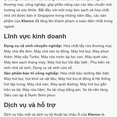
thương mại; công nghiệp, góp phần nâng cao các tiêu chuẩn môi
trường và sức khỏe. Bắt đầu với một máy làm sạch và hóa chất
nhỏ chỉ được bán ở Singapore trong những năm đầu, các sản
phẩm của
Klenco
đã tăng lên thành phạm vi toàn diện nhất trong
ngành.
Lĩnh vực kinh doanh
Dụng cụ vệ sinh chuyên nghiệp:
Hóa chất tẩy rửa thương mại;
Máy chà đĩa đơn; Máy chà sàn tự động; Máy hút bụi; Máy phun
thảm; Máy sấy Turbo; Máy rửa nước áp lực cao; Máy quét sàn;
Máy làm sạch thang máy; Máy hút bụi Vải đặc biệt ; Phụ kiện vệ
sinh nhà vệ sinh; Dụng cụ vệ sinh cửa sổ.
Sản phẩm bảo trì công nghiệp:
Hóa chất bảo dưỡng đặc biệt;
Máy hút bụi, hút khói và vật liệu; Máy hút bụi di động & Hệ thống
hút tập trung; Máy chà sàn; Máy quét đường; Máy hút bụi gắn
trên xe tải; Máy rửa hầm; Xe tải chạy bằng pin; Xe tải nền tảng;
Siêu cao áp & Nước Bơm phun.
Dịch vụ và hỗ trợ
Dịch vụ hậu mãi và dịch vụ kỹ thuật tại châu Á của
Klenco
là