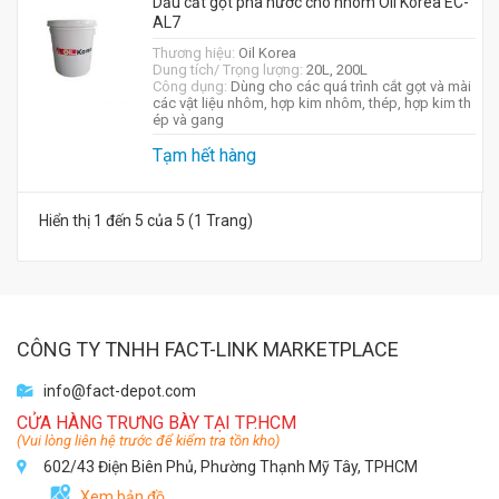
Dầu cắt gọt pha nước cho nhôm Oil Korea EC-
AL7
Thương hiệu:
Oil Korea
Dung tích/ Trọng lượng:
20L, 200L
Công dụng:
Dùng cho các quá trình cắt gọt và mài
các vật liệu nhôm, hợp kim nhôm, thép, hợp kim th
ép và gang
Tạm hết hàng
Hiển thị 1 đến 5 của 5 (1 Trang)
CÔNG TY TNHH FACT-LINK MARKETPLACE
info@fact-depot.com
CỬA HÀNG TRƯNG BÀY TẠI TP.HCM
(Vui lòng liên hệ trước để kiểm tra tồn kho)
602/43 Điện Biên Phủ, Phường Thạnh Mỹ Tây, TPHCM
Xem bản đồ