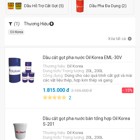
Dầu Hỗ Trợ Cắt Gọt (5)
Dầu Pha Đa Dụng (2)
(1)
Thương Hiệu
Oil Korea
Xóa tất cả
Dầu cắt gọt pha nước Oil Korea EML-30V
Thương hiệu:
Oil Korea
Dung tích/ Trọng lượng:
20L, 200L
Công dụng:
Dùng cho các quá trình cắt gọt và mài
các vật liệu thép, hợp kim thép và gang
1.815.000
đ
- 15%
2.135.000
đ
2
Dầu cắt gọt pha nước bán tổng hợp Oil Korea
S-201
Thương hiệu:
Oil Korea
Dung tích/ Trọng lượng:
20L, 200L