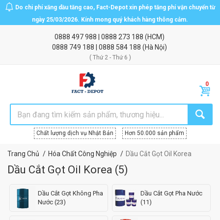
Do chi phí xăng dầu tăng cao, Fact-Depot xin phép tăng phí vận chuyển từ
ngày 25/03/2026. Kính mong quý khách hàng thông cảm.
0888 497 988
|
0888 273 188
(HCM)
0888 749 188
|
0888 584 188
(Hà Nội)
( Thứ 2 - Thứ 6 )
Chất lượng dịch vụ Nhật Bản
Hơn 50.000 sản phẩm
Trang Chủ
Hóa Chất Công Nghiệp
Dầu Cắt Gọt Oil Korea
Dầu Cắt Gọt Oil Korea
(
5
)
Dầu Cắt Gọt Không Pha
Dầu Cắt Gọt Pha Nước
Nước (23)
(11)