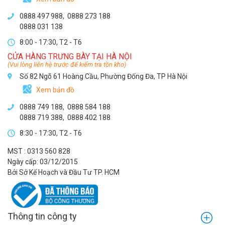
0888 497 988,
0888 273 188
0888 031 138
8:00 - 17:30, T2 - T6
CỬA HÀNG TRƯNG BÀY TẠI HÀ NỘI
(Vui lòng liên hệ trước để kiểm tra tồn kho)
Số 82 Ngõ 61 Hoàng Cầu, Phường Đống Đa, TP Hà Nội
Xem bản đồ
0888 749 188
,
0888 584 188
0888 719 388
,
0888 402 188
8:30 - 17:30, T2 - T6
MST : 0313 560 828
Ngày cấp: 03/12/2015
Bởi Sở Kế Hoạch và Đầu Tư TP. HCM
Thông tin công ty