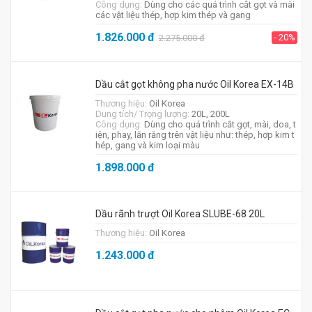
Công dụng:
Dùng cho các quá trình cắt gọt và mài
các vật liệu thép, hợp kim thép và gang
1.826.000
đ
- 20%
2.275.000
đ
Dầu cắt gọt không pha nước Oil Korea EX-14B
Thương hiệu:
Oil Korea
Dung tích/ Trọng lượng:
20L, 200L
Công dụng:
Dùng cho quá trình cắt gọt, mài, doa, t
iện, phay, lăn răng trên vật liệu như: thép, hợp kim t
hép, gang và kim loại màu
1.898.000
đ
Dầu rãnh trượt Oil Korea SLUBE-68 20L
Thương hiệu:
Oil Korea
1.243.000
đ