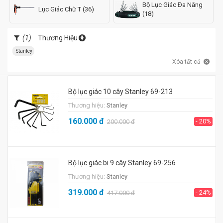
Bộ Lục Giác Đa Năng
Lục Giác Chữ T (36)
(18)
(1)
Thương Hiệu
Stanley
Xóa tất cả
Bộ lục giác 10 cây Stanley 69-213
Thương hiệu:
Stanley
160.000
đ
- 20%
200.000
đ
Bộ lục giác bi 9 cây Stanley 69-256
Thương hiệu:
Stanley
319.000
đ
- 24%
417.000
đ