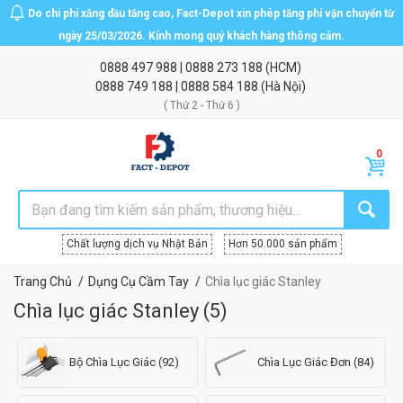
Do chi phí xăng dầu tăng cao, Fact-Depot xin phép tăng phí vận chuyển từ
ngày 25/03/2026. Kính mong quý khách hàng thông cảm.
0888 497 988
|
0888 273 188
(HCM)
0888 749 188
|
0888 584 188
(Hà Nội)
( Thứ 2 - Thứ 6 )
Chất lượng dịch vụ Nhật Bản
Hơn 50.000 sản phẩm
Trang Chủ
Dụng Cụ Cầm Tay
Chìa lục giác Stanley
Chìa lục giác Stanley
(
5
)
Bộ Chìa Lục Giác (92)
Chìa Lục Giác Đơn (84)