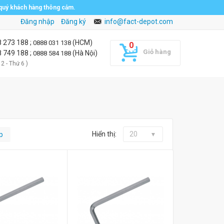
 quý khách hàng thông cảm.
Đăng nhập
Đăng ký
info@fact-depot.com
8 273 188
;
(HCM)
0888 031 138
Giỏ hàng
8 749 188
;
(Hà Nội)
0888 584 188
 2 - Thứ 6 )
Hiển thị:
20
p