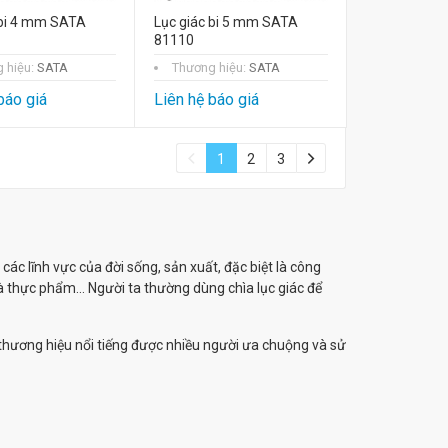
 bi 4 mm SATA
Lục giác bi 5 mm SATA
81110
 hiệu:
SATA
Thương hiệu:
SATA
báo giá
Liên hệ báo giá
1
2
3
c lĩnh vực của đời sống, sản xuất, đặc biệt là công
 và thực phẩm… Người ta thường dùng chìa lục giác để
thương hiệu nổi tiếng được nhiều người ưa chuộng và sử