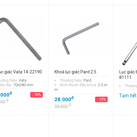
ục giác Vata 14-22190
Khoá lục giác Pard 2.5
Lục giác
81111
ương hiệu:
Vata
Thương hiệu:
Pard
iều dài:
70x280 mm
Kích thước đầu khoá:
2.5 m
Thương
m
đ
.000
- 18%
Tạm hết
đ
28.000
- 15%
đ
000
đ
33.000