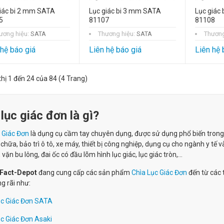
iác bi 2 mm SATA
Lục giác bi 3 mm SATA
Lục giác
5
81107
81108
ương hiệu:
SATA
Thương hiệu:
SATA
Thương
 hệ báo giá
Liên hệ báo giá
Liên hệ 
thị 1 đến 24 của 84 (4 Trang)
lục giác đơn là gì?
 Giác Đơn
là dụng cụ cầm tay chuyên dụng, được sử dụng phổ biến trong cá
 chữa, bảo trì ô tô, xe máy, thiết bị công nghiệp, dụng cụ cho ngành y tế
 vặn bu lông, đai ốc có đầu lõm hình lục giác, lục giác tròn,…
Fact-Depot
đang cung cấp các sản phẩm
Chìa Lục Giác Đơn
đến từ các 
g rãi như:
ục Giác Đơn SATA
ục Giác Đơn Asaki