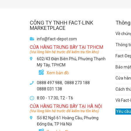
CÔNG TY TNHH FACT-LINK
Thông 
MARKETPLACE
Về chúng
info@fact-depot.com
Thông ti
CỬA HÀNG TRƯNG BÀY TẠI TP.HCM
(Vui lòng liên hệ trước để kiểm tra tồn kho)
Fact-De
602/43 Điện Biên Phủ, Phường Thạnh
Mỹ Tây, TPHCM
Bảo mật 
Xem bản đồ
Cửa hàng
0888 497 988,
0888 273 188
0888 031 138
Cách th
8:00 - 17:30, T2 - T6
Về Fact-
CỬA HÀNG TRƯNG BÀY TẠI HÀ NỘI
(Vui lòng liên hệ trước để kiểm tra tồn kho)
Yêu cầu
Số 82 Ngõ 61 Hoàng Cầu, Phường
Đống Đa, TP Hà Nội