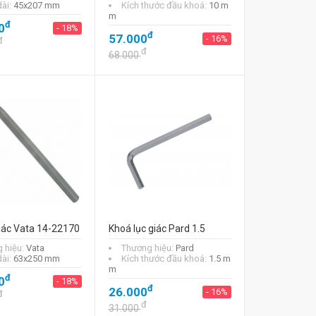
dài:
45x207 mm
Kích thước đầu khoá:
10 m
m
đ
0
- 18%
đ
57.000
- 16%
đ
đ
68.000
giác Vata 14-22170
Khoá lục giác Pard 1.5
 hiệu:
Vata
Thương hiệu:
Pard
dài:
63x250 mm
Kích thước đầu khoá:
1.5 m
m
đ
0
- 18%
đ
26.000
- 16%
đ
đ
31.000