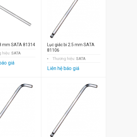
 8 mm SATA 81314
Lục giác bi 2.5 mm SATA
81106
 hiệu:
SATA
Thương hiệu:
SATA
báo giá
Liên hệ báo giá