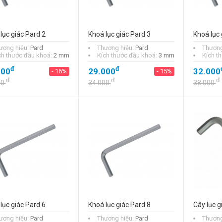
lục giác Pard 2
Khoá lục giác Pard 3
Khoá lục 
Bộ lục giác Stanley
ương hiệu:
Pard
Thương hiệu:
Pard
Thương
69-257
ch thước đầu khoá:
2 mm
Kích thước đầu khoá:
3 mm
Kích t
đ
460.000
- 23%
đ
đ
000
29.000
32.000
- 16%
- 15%
đ
600.000
đ
đ
đ
00
34.000
38.000
Bộ lục giác Tolsen
20051
đ
79.000
- 34%
đ
119.000
lục giác Pard 6
Khoá lục giác Pard 8
Cây lục 
ương hiệu:
Pard
Thương hiệu:
Pard
Thương