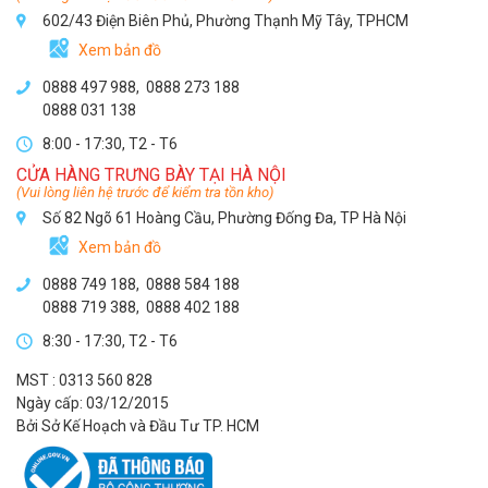
602/43 Điện Biên Phủ, Phường Thạnh Mỹ Tây, TPHCM
Xem bản đồ
0888 497 988,
0888 273 188
0888 031 138
8:00 - 17:30, T2 - T6
CỬA HÀNG TRƯNG BÀY TẠI HÀ NỘI
(Vui lòng liên hệ trước để kiểm tra tồn kho)
Số 82 Ngõ 61 Hoàng Cầu, Phường Đống Đa, TP Hà Nội
Xem bản đồ
0888 749 188
,
0888 584 188
0888 719 388
,
0888 402 188
8:30 - 17:30, T2 - T6
MST : 0313 560 828
Ngày cấp: 03/12/2015
Bởi Sở Kế Hoạch và Đầu Tư TP. HCM