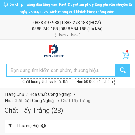
Do chi phí xăng dầu tăng cao, Fact-Depot xin phép tăng phí vận chuyển từ
ngày 25/03/2026. Kính mong quý khách hàng thông cảm.
0888 497 988
|
0888 273 188
(HCM)
0888 749 188
|
0888 584 188
(Hà Nội)
( Thứ 2 - Thứ 6 )
Chất lượng dịch vụ Nhật Bản
Hơn 50.000 sản phẩm
Trang Chủ
Hóa Chất Công Nghiệp
Hóa Chất Giặt Công Nghiệp
Chất Tẩy Trắng
Chất Tẩy Trắng
(
28
)
Thương Hiệu