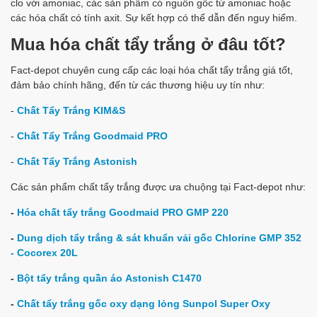
clo với amoniac, các sản phẩm có nguồn gốc từ amoniac hoặc
các hóa chất có tính axit. Sự kết hợp có thể dẫn đến nguy hiểm.
Mua hóa chất tẩy trắng ở đâu tốt?
Fact-depot chuyên cung cấp các loại hóa chất tẩy trắng giá tốt,
đảm bảo chính hãng, đến từ các thương hiệu uy tín như:
-
Chất Tẩy Trắng KIM&S
-
Chất Tẩy Trắng Goodmaid PRO
-
Chất Tẩy Trắng Astonish
Các sản phẩm chất tẩy trắng được ưa chuộng tại Fact-depot như:
-
Hóa chất tẩy trắng Goodmaid PRO GMP 220
-
Dung dịch tẩy trắng & sát khuẩn vải gốc Chlorine GMP 352
- Cocorex 20L
-
Bột tẩy trắng quần áo Astonish C1470
-
Chất tẩy trắng gốc oxy dạng lỏng Sunpol Super Oxy