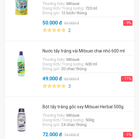
Thương hiệu:
Mitsuei
Dung tích/ Trọng lượng:
720 ml
Đóng gói:
12 bịch/ thùng
50.000
đ
- 9%
55.000
đ
2
Nước tẩy trắng vải Mitsuei chai nhỏ 600 ml
Thương hiệu:
Mitsuei
Dung tích/ Trọng lượng:
600 ml
Đóng gói:
20 chai/ thùng
49.000
đ
- 11%
55.000
đ
3
Bột tẩy trắng gốc oxy Mitsuei Herbal 500g
Thương hiệu:
Mitsuei
Dung tích/ Trọng lượng:
500g
Đóng gói:
24 chai/ thùng
72.000
đ
- 3%
74.000
đ