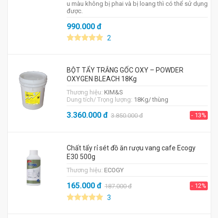
u màu không bị phai và bị loang thì có thể sử dụng
được.
990.000
đ
2
BỘT TẨY TRẮNG GỐC OXY – POWDER
OXYGEN BLEACH 18Kg
Thương hiệu:
KIM&S
Dung tích/ Trọng lượng:
18Kg/ thùng
3.360.000
đ
- 13%
3.850.000
đ
Chất tẩy rỉ sét đồ ăn rượu vang cafe Ecogy
E30 500g
Thương hiệu:
ECOGY
165.000
đ
- 12%
187.000
đ
3