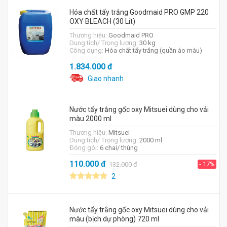
Hóa chất tẩy trắng Goodmaid PRO GMP 220
OXY BLEACH (30 Lít)
Thương hiệu:
Goodmaid PRO
Dung tích/ Trọng lượng:
30 kg
Công dụng:
Hóa chất tẩy trắng (quần áo màu)
1.834.000
đ
Giao nhanh
Nước tẩy trắng gốc oxy Mitsuei dùng cho vải
màu 2000 ml
Thương hiệu:
Mitsuei
Dung tích/ Trọng lượng:
2000 ml
Đóng gói:
6 chai/ thùng
110.000
đ
- 17%
132.000
đ
2
Nước tẩy trắng gốc oxy Mitsuei dùng cho vải
màu (bịch dự phòng) 720 ml