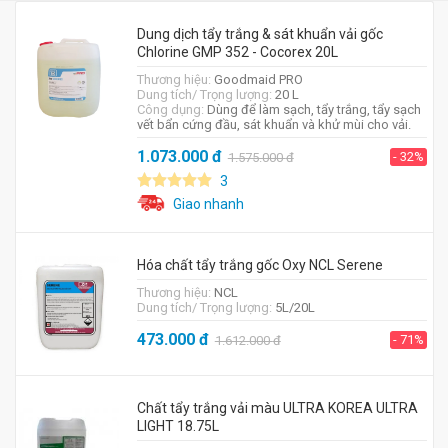
Dung dịch tẩy trắng & sát khuẩn vải gốc
Chlorine GMP 352 - Cocorex 20L
Thương hiệu:
Goodmaid PRO
Dung tích/ Trọng lượng:
20 L
Công dụng:
Dùng để làm sạch, tẩy trắng, tẩy sạch
vết bẩn cứng đầu, sát khuẩn và khử mùi cho vải.
1.073.000
đ
- 32%
1.575.000
đ
3
Giao nhanh
Hóa chất tẩy trắng gốc Oxy NCL Serene
Thương hiệu:
NCL
Dung tích/ Trọng lượng:
5L/20L
473.000
đ
- 71%
1.612.000
đ
Chất tẩy trắng vải màu ULTRA KOREA ULTRA
LIGHT 18.75L