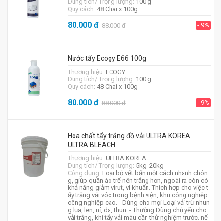
Dung tích/ Trọng lượng:
100 g
Quy cách:
48 Chai x 100g
80.000
đ
- 9%
88.000
đ
Nước tẩy Ecogy E66 100g
Thương hiệu:
ECOGY
Dung tích/ Trọng lượng:
100 g
Quy cách:
48 Chai x 100g
80.000
đ
- 9%
88.000
đ
Hóa chất tẩy trắng đồ vải ULTRA KOREA
ULTRA BLEACH
Thương hiệu:
ULTRA KOREA
Dung tích/ Trọng lượng:
5kg, 20kg
Công dụng:
Loại bỏ vết bẩn một cách nhanh chón
g, giúp quần áo trể nên trắng hơn, ngoài ra còn có
khả năng giảm virut, vi khuẩn. Thích hợp cho việc t
ẩy trắng vải vóc trong bệnh viện, khu công nghiệp
công nghiệp cao. - Dùng cho mọi Loại vải trừ nhun
g lụa, len, nỉ, da, thun. - Thường Dùng chủ yếu cho
vải trắng, khi tẩy vải màu cần thử nghiệm trước. nế