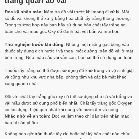
trắng quần áo vả
i
Đọc kỹ nhãn mác:
kiểm tra đồ vải trước khi mang đi xử lý. Một
số đồ vải không thể xử lý bằng hóa chất tẩy trắng thông thường.
Trong trường hợp này bạn hãy sử dụng hóa chất tẩy trắng an
toàn cho vải màu gốc Oxy để đánh bật vết bẩn và mùi hôi.
Thử nghiệm trước khi dùng
: Nhúng một miếng gạc bông vào
thuốc tẩy dung dịch nước / và thoa một đường trên đồ vải ở mặt
bên trong. Nếu màu sắc vải vẫn còn, bạn có thể sử dụng an toàn.
Thuốc tẩy trắng có thể được sử dụng để khử trùng và vệ sinh giặt
và cũng như khu vực nhà bếp, phòng tắm và các bề mặt khác
xung quanh nhà.
Đối với chất tẩy trắng gốc oxy có thể sử dụng cho cả vải trắng và
vải mầu được sử dụng phổ biến nhất. Chất tẩy trắng gốc Oxygen
có tác dụng hiệu quả nhất khi dùng với nước ấm và nóng.
Nhắc nhở về an toàn:
Đọc và làm theo chỉ dẫn trên nhãn mác
bao bì sản phẩm.
Không bao giờ trộn thuốc tẩy clo hoặc bất kỳ hóa chất nào chứa