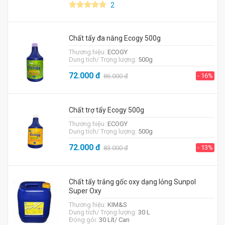
2
Chất tẩy đa năng Ecogy 500g
Thương hiệu:
ECOGY
Dung tích/ Trọng lượng:
500g
72.000
đ
- 16%
86.000
đ
Chất trợ tẩy Ecogy 500g
Thương hiệu:
ECOGY
Dung tích/ Trọng lượng:
500g
72.000
đ
- 13%
83.000
đ
Chất tẩy trắng gốc oxy dạng lỏng Sunpol
Super Oxy
Thương hiệu:
KIM&S
Dung tích/ Trọng lượng:
30 L
Đóng gói:
30 Lít/ Can