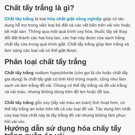
Chất tẩy trắng là gì?
Chất tẩy trắng
là loại
hóa chất giặt công nghiệp
giúp có tác
dụng hỗ trợ trong việc loại bỏ đất và các vết bẩn trên vải vóc hoặc
bề mặt sàn. Thông qua một quá trình oxy hóa, thuốc tẩy sẽ thay
đổi đất thành các hạt hòa tan, các hạt này được rửa sạch bằng
chất tẩy rửa trong quá trình giặt. Chất tẩy trắng giúp làm trắng và
làm sáng các loại vải có thể giặt được.
Phân loại chất tẩy trắng
Chất tẩy trắng
sodium hypochlorite (còn gọi là clo hoặc chất tẩy
gia dụng) là chất tẩy giặt có tính khử trùng mạnh, cũng như làm
sạch và làm trắng đồ vải. Chúng có thể tẩy trắng cả đồ vải trắng
và vải màu, nhưng không dùng trên đồ len hoặc đồ lụa.
Chất tẩy trắng
gốc oxy (tẩy vải màu an toàn) linh hoạt hơn, có
thể tẩy trắng an toàn trên tất cả các loại đồ vải. Tác dụng lớn nhất
của loại hóa chất này là tẩy trắng đồ vải nhưng không làm phục
hồi vải vóc.
Hướng dẫn sử dụng hóa chấy tẩy