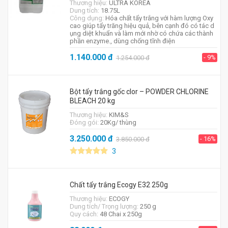
Thương hiệu:
ULTRA KOREA
Dung tích:
18.75L
Công dụng:
Hóa chất tẩy trắng với hàm lượng Oxy
cao giúp tẩy trăng hiệu quả, bên cạnh đó có tác d
ụng diệt khuẩn và làm mới nhờ có chứa các thành
phần enzyme., dùng chống tĩnh điện
1.140.000
đ
- 9%
1.254.000
đ
Bột tẩy trắng gốc clor – POWDER CHLORINE
BLEACH 20 kg
Thương hiệu:
KIM&S
Đóng gói:
20Kg/ thùng
3.250.000
đ
- 16%
3.850.000
đ
3
Chất tẩy trắng Ecogy E32 250g
Thương hiệu:
ECOGY
Dung tích/ Trọng lượng:
250 g
Quy cách:
48 Chai x 250g