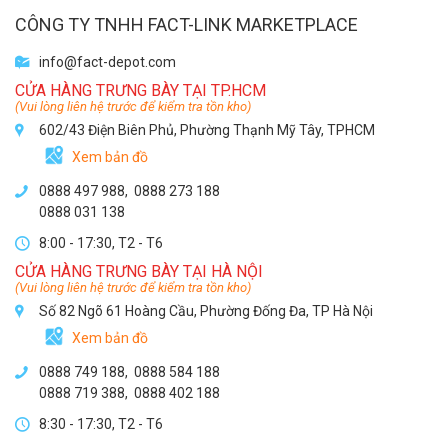
CÔNG TY TNHH FACT-LINK MARKETPLACE
info@fact-depot.com
CỬA HÀNG TRƯNG BÀY TẠI TP.HCM
(Vui lòng liên hệ trước để kiểm tra tồn kho)
602/43 Điện Biên Phủ, Phường Thạnh Mỹ Tây, TPHCM
Xem bản đồ
0888 497 988,
0888 273 188
0888 031 138
8:00 - 17:30, T2 - T6
CỬA HÀNG TRƯNG BÀY TẠI HÀ NỘI
(Vui lòng liên hệ trước để kiểm tra tồn kho)
Số 82 Ngõ 61 Hoàng Cầu, Phường Đống Đa, TP Hà Nội
Xem bản đồ
0888 749 188
,
0888 584 188
0888 719 388
,
0888 402 188
8:30 - 17:30, T2 - T6