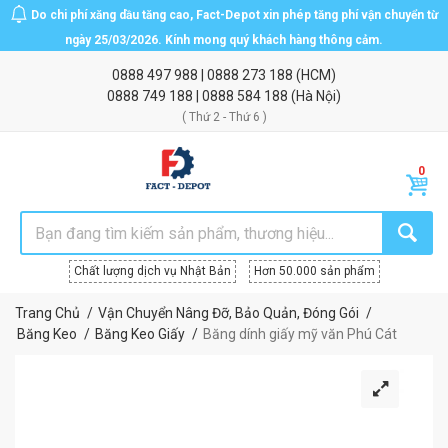
Do chi phí xăng dầu tăng cao, Fact-Depot xin phép tăng phí vận chuyển từ
ngày 25/03/2026. Kính mong quý khách hàng thông cảm.
0888 497 988
|
0888 273 188
(HCM)
0888 749 188
|
0888 584 188
(Hà Nội)
( Thứ 2 - Thứ 6 )
Chất lượng dịch vụ Nhật Bản
Hơn 50.000 sản phẩm
Trang Chủ
Vận Chuyển Nâng Đỡ, Bảo Quản, Đóng Gói
Băng Keo
Băng Keo Giấy
Băng dính giấy mỹ văn Phú Cát