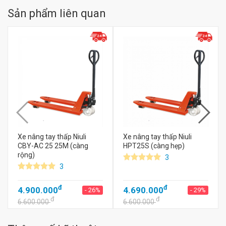
Sản phẩm liên quan
Xe nâng tay thấp Niuli
Xe nâng tay thấp Niuli
CBY-AC 25 25M (càng
HPT25S (càng hẹp)
rộng)
3
3
đ
đ
4.900.000
4.690.000
- 26%
- 29%
đ
đ
6.600.000
6.600.000