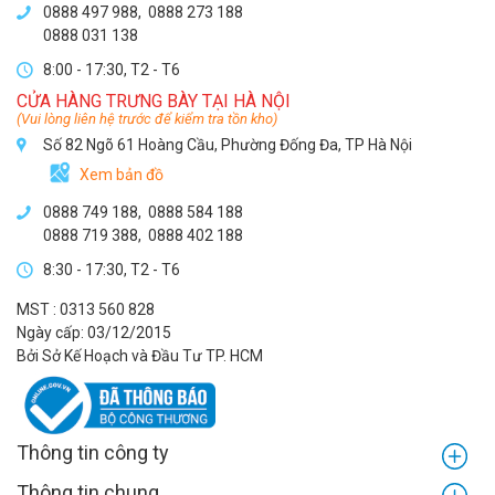
0888 497 988,
0888 273 188
0888 031 138
8:00 - 17:30, T2 - T6
CỬA HÀNG TRƯNG BÀY TẠI HÀ NỘI
(Vui lòng liên hệ trước để kiểm tra tồn kho)
Số 82 Ngõ 61 Hoàng Cầu, Phường Đống Đa, TP Hà Nội
Xem bản đồ
0888 749 188
,
0888 584 188
0888 719 388
,
0888 402 188
8:30 - 17:30, T2 - T6
MST : 0313 560 828
Ngày cấp: 03/12/2015
Bởi Sở Kế Hoạch và Đầu Tư TP. HCM
Thông tin công ty
Thông tin chung