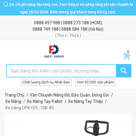
Do chi phí xăng dầu tăng cao, Fact-Depot xin phép tăng phí vận chuyển từ
ngày 25/03/2026. Kính mong quý khách hàng thông cảm.
0888 497 988
|
0888 273 188
(HCM)
0888 749 188
|
0888 584 188
(Hà Nội)
( Thứ 2 - Thứ 6 )
Chất lượng dịch vụ Nhật Bản
Hơn 50.000 sản phẩm
Trang Chủ
Vận Chuyển Nâng Đỡ, Bảo Quản, Đóng Gói
Xe Nâng
Xe Nâng Tay Pallet
Xe Nâng Tay Thấp
Xe nâng OPK CPL-10B-85