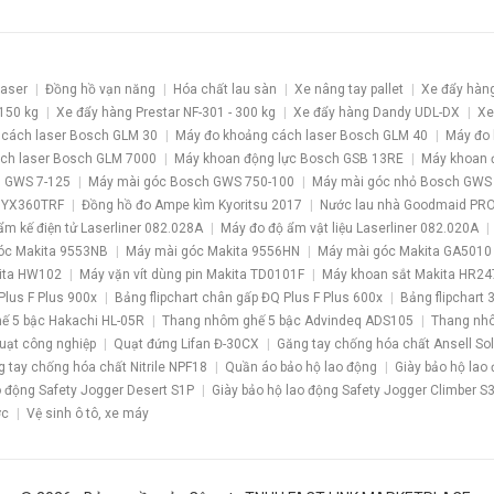
laser
Đồng hồ vạn năng
Hóa chất lau sàn
Xe nâng tay pallet
Xe đẩy hàn
 150 kg
Xe đẩy hàng Prestar NF-301 - 300 kg
Xe đẩy hàng Dandy UDL-DX
Xe
 cách laser Bosch GLM 30
Máy đo khoảng cách laser Bosch GLM 40
Máy đo 
ch laser Bosch GLM 7000
Máy khoan động lực Bosch GSB 13RE
Máy khoan 
 GWS 7-125
Máy mài góc Bosch GWS 750-100
Máy mài góc nhỏ Bosch GWS
 YX360TRF
Đồng hồ đo Ampe kìm Kyoritsu 2017
Nước lau nhà Goodmaid PR
ẩm kế điện tử Laserliner 082.028A
Máy đo độ ẩm vật liệu Laserliner 082.020A
óc Makita 9553NB
Máy mài góc Makita 9556HN
Máy mài góc Makita GA5010
kita HW102
Máy vặn vít dùng pin Makita TD0101F
Máy khoan sắt Makita HR24
Plus F Plus 900x
Bảng flipchart chân gấp ĐQ Plus F Plus 600x
Bảng flipchart 
ế 5 bậc Hakachi HL-05R
Thang nhôm ghế 5 bậc Advindeq ADS105
Thang nhô
uạt công nghiệp
Quạt đứng Lifan Đ-30CX
Găng tay chống hóa chất Ansell So
 tay chống hóa chất Nitrile NPF18
Quần áo bảo hộ lao động
Giày bảo hộ lao
o động Safety Jogger Desert S1P
Giày bảo hộ lao động Safety Jogger Climber S
ớc
Vệ sinh ô tô, xe máy