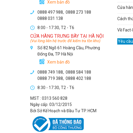
Xem bản đồ
Cửa hàng
0888 497 988,
0888 273 188
0888 031 138
Cách th
8:00 - 17:30, T2 - T6
Về Fact-
CỬA HÀNG TRƯNG BÀY TẠI HÀ NỘI
(Vui lòng liên hệ trước để kiểm tra tồn kho)
Yêu cầu
Số 82 Ngõ 61 Hoàng Cầu, Phường
Đống Đa, TP Hà Nội
Xem bản đồ
0888 749 188
,
0888 584 188
0888 719 388
,
0888 402 188
8:30 - 17:30, T2 - T6
MST : 0313 560 828
Ngày cấp: 03/12/2015
Bởi Sở Kế Hoạch và Đầu Tư TP. HCM