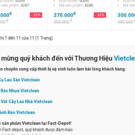
ch thước:
60cm
Kích thước:
90cm
Kích t
 sản phẩm:
4287
Mã sản phẩm:
4288
Mã sả
đ
đ
.000
270.000
300.00
- 33%
- 33%
đ
đ
000
405.000
450.000
thị 1 đến 11 của 11 (1 Trang)
 mừng quý khách đến với Thương Hiệu
Vietcl
n chuyên cung cấp thiết bị vệ sinh luôn làm hài lòng khách hàng:
ụ Lau Sàn Vietclean
Rác Nhựa Vietclean
 Vắt Cây Lau Nhà Vietclean
ảnh Báo Vietclean
 sản phẩm Vietclean tại Fact-Depot!
n Fact-depot, quý khách được đảm bảo: