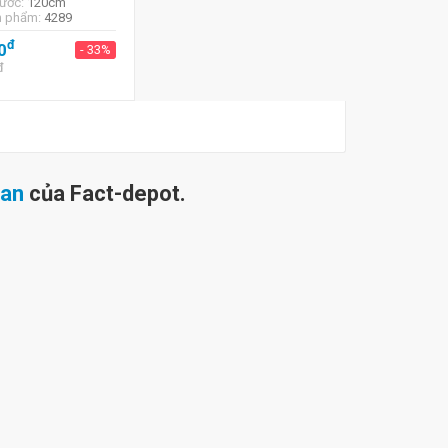
hước:
120cm
n phẩm:
4289
đ
0
- 33%
đ
ean
của Fact-depot.