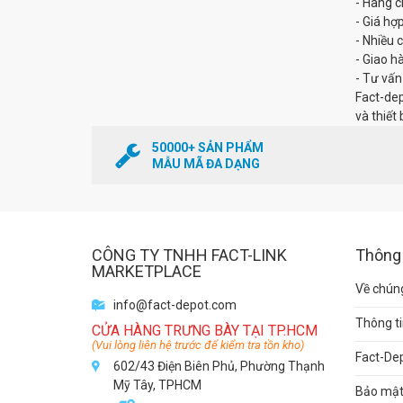
- Hàng c
- Giá hợp
- Nhiều 
- Giao h
- Tư vấn
Fact-dep
và thiết 
50000+ SẢN PHẨM
MẪU MÃ ĐA DẠNG
CÔNG TY TNHH FACT-LINK
Thông 
MARKETPLACE
Về chúng
info@fact-depot.com
Thông ti
CỬA HÀNG TRƯNG BÀY TẠI TP.HCM
(Vui lòng liên hệ trước để kiểm tra tồn kho)
Fact-De
602/43 Điện Biên Phủ, Phường Thạnh
Mỹ Tây, TPHCM
Bảo mật 