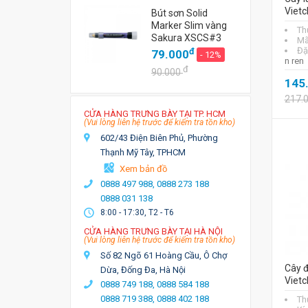
Vietc
Bút sơn Solid
Marker Slim vàng
Th
Sakura XSCS#3
Mã
Đặ
đ
79.000
- 12%
n ren
đ
90.000
145
217.
CỬA HÀNG TRƯNG BÀY TẠI TP. HCM
(Vui lòng liên hệ trước để kiểm tra tồn kho)
602/43 Điện Biên Phủ, Phường
Thạnh Mỹ Tây, TPHCM
Xem bản đồ
0888 497 988,
0888 273 188
0888 031 138
8:00 - 17:30, T2 - T6
CỬA HÀNG TRƯNG BÀY TẠI HÀ NỘI
(Vui lòng liên hệ trước để kiểm tra tồn kho)
Số 82 Ngõ 61 Hoàng Cầu, Ô Chợ
Cây 
Dừa, Đống Đa, Hà Nội
Vietc
0888 749 188,
0888 584 188
0888 719 388,
0888 402 188
Th