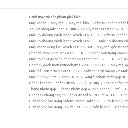
Danh mục và sản phẩm phổ biến
:
Máy khoan
Máy mài
Máy mài bàn
Máy đo khoảng cách 
Xe đẩy hàng Advindeq TL-300
Xe đẩy hàng Prestar NB-101 -
Máy đo khoảng cách laser Bosch GLM 100C
Máy đo khoảng
Máy đo khoảng cách laser Bosch GLM 80
Máy đo khoảng cá
Máy khoan động lực Bosch GSB 550 set
Máy mài góc Bosch
Đồng hồ vạn năng Sanwa CD800A
Đồng hồ vạn năng Sanwa
Máy đo nhiệt độ bằng hồng ngoại Laserliner 082.038A
Nhiệt 
Chất tẩy gạch men Dymachem DYMA PHOSPLUS
Máy mài g
Máy mài bàn 2 đá Makita GB602
Máy phun xịt rửa áp lực Ma
Máy hút bụi/nước HiClean HC15
Bảng flipchart chân gấp ĐQ 
Bảng Flipchart 3 chân Silicon FB33 (70X100)
Thang nhôm gh
Thang nhôm gấp
Thang nhôm gấp 4 đoạn Kengo (3.7m)
Q
Găng tay chống cắt, chịu nhiệt Ansell MERCURY 43-113
Găng
Giày bảo hộ lao động Safety Jogger Dakar 01
Giày bảo hộ la
Giày bảo hộ lao động Takumi TSH 120
Nón bảo hộ
Béc nư