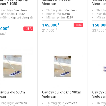
lean F-1055
Vietclean
Vietclea
ương hiệu:
Vietclean
Thương hiệu:
Vietclean
Thương
 sản phẩm:
F-1055
Kích thước:
60cm
Kích t
c điểm:
Kẹp giẻ dạng vặ
Mã sản phẩm:
4229
Mã sả
đ
145.000
158.00
- 33%
đ
.000
- 33%
đ
217.000
237.000
đ
000
đẩy bụi khô 60Cm
Cây đẩy bụi khô khô 90Cm
Cây đẩy 
lean
Vietclean
Vietclea
ương hiệu:
Vietclean
Thương hiệu:
Vietclean
Thương