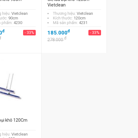
n
Vietclean
 hiệu:
Vietclean
Thương hiệu:
Vietclean
hước:
90cm
Kích thước:
120cm
n phẩm:
4230
Mã sản phẩm:
4231
đ
đ
0
185.000
- 33%
- 33%
đ
đ
278.000
bụi khô 120Cm
n
 hiệu:
Vietclean