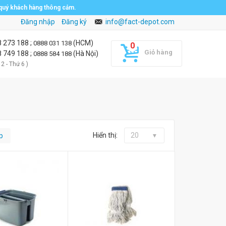
 quý khách hàng thông cảm.
Đăng nhập
Đăng ký
info@fact-depot.com
8 273 188
;
(HCM)
0888 031 138
Giỏ hàng
8 749 188
;
(Hà Nội)
0888 584 188
 2 - Thứ 6 )
Hiển thị:
20
p