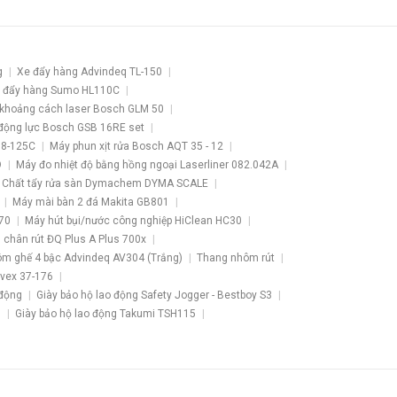
g
Xe đẩy hàng Advindeq TL-150
 đẩy hàng Sumo HL110C
khoảng cách laser Bosch GLM 50
động lực Bosch GSB 16RE set
 8-125C
Máy phun xịt rửa Bosch AQT 35 - 12
O
Máy đo nhiệt độ bằng hồng ngoại Laserliner 082.042A
Chất tẩy rửa sàn Dymachem DYMA SCALE
Máy mài bàn 2 đá Makita GB801
70
Máy hút bụi/nước công nghiệp HiClean HC30
3 chân rút ĐQ Plus A Plus 700x
m ghế 4 bậc Advindeq AV304 (Trắng)
Thang nhôm rút
lvex 37-176
 động
Giày bảo hộ lao động Safety Jogger - Bestboy S3
3
Giày bảo hộ lao động Takumi TSH115