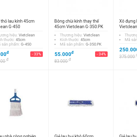
thỏ lau kính 45cm
Bông chùi kính thay thế
Xô đựng h
lean G-450
45cm Vietclean G-350.PK
Vietclea
ương hiệu:
Vietclean
Thương hiệu:
Vietclean
Thương
ch thước:
45cm
Kích thước:
45cm
Mã sả
 sản phẩm:
G-450
Mã sản phẩm:
G-350.PK
250.00
đ
đ
Tay vặn đầu tuýp
000
55.000
- 33%
- 34%
375.000
chữ T Stanley
đ
đ
000
83.000
STMT93304-8
(10mm )
đ
215.000
- 22%
đ
275.000
Tay vặn đầu tuýp
chữ T Stanley
STMT93306-8
(12mm)
đ
225.000
- 18%
đ
275.000
au nhà công nghiệp
Giẻ lau bụi khô 60cm
Giẻ lau b