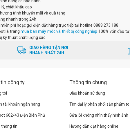
hính hãng có bảo hành
 lý, chiết khấu cao
chương trình khuyến mãi và quà tặng
àng nhanh trong 24h
 miễn phí hoặc gọi điện đặt hàng trực tiếp tại hotline 0888 273 188
ot là trang
mua bán máy móc và thiết bị công nghiệp
100% vốn đầu tư 
bị kỹ thuật chất lượng cao.
GIAO HÀNG TẬN NƠI
NHANH NHẤT 24H
tin công ty
Thông tin chung
 tôi
Điều khoản sử dụng
n tài khoản ngân hàng
Tìm đại lý phân phối sản phẩm t
pot 602/43 Điện Biên Phủ
Sửa lỗi không nhìn thấy hình ảnh
thông tin
Hướng dẫn đặt hàng online