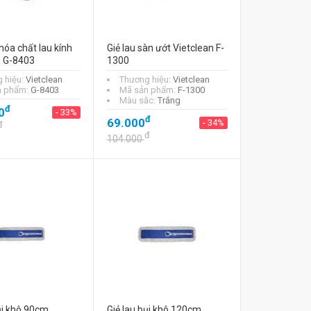
óa chất lau kính
Giẻ lau sàn ướt Vietclean F-
n G-8403
1300
 hiệu:
Vietclean
Thương hiệu:
Vietclean
n phẩm:
G-8403
Mã sản phẩm:
F-1300
Màu sắc:
Trắng
đ
0
- 33%
đ
69.000
- 34%
đ
đ
104.000
ụi khô 90cm
Giẻ lau bụi khô 120cm