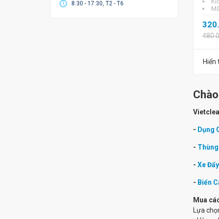
Kí
8:30 - 17:30, T2 - T6
Mã
320
480.
Hiển 
Chào
Vietclea
-
Dụng C
-
Thùng 
-
Xe Đẩy
-
Biển C
Mua các
Lựa chọ