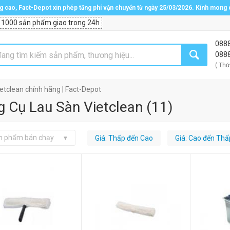
ng cao, Fact-Depot xin phép tăng phí vận chuyển từ ngày 25/03/2026. Kính mong
 1000 sản phẩm giao trong 24h
088
088
( Thứ
tclean chính hãng | Fact-Depot
 Cụ Lau Sàn Vietclean
(
11
)
n phẩm bán chạy
Giá: Thấp đến Cao
Giá: Cao đến Thấ