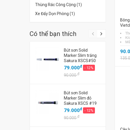
Thùng Rác Công Cộng (1)
Xe Đẩy Dọn Phòng (1)
Bông 
Vietc
Có thể bạn thích
Th
Kí
Mã
Bút sơn Solid
90.
Marker Slim trắng
135.
Sakura XSCS#50
đ
79.000
- 12%
đ
90.000
Bút sơn Solid
Marker Slim đỏ
Sakura XSCS #19
đ
79.000
- 12%
đ
90.000
Cây l