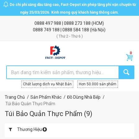
Do chi phí xăng dầu tăng cao, Fact-Depot xin phép tăng phí vận chuyển từ
ngày 25/03/2026. Kính mong quý khách hàng thông cảm.
0888 497 988
|
0888 273 188
(HCM)
0888 749 188
|
0888 584 188
(Hà Nội)
( Thứ 2 - Thứ 6 )
Chất lượng dịch vụ Nhật Bản
Hơn 50.000 sản phẩm
Trang Chủ
Sản Phẩm Khác
Đồ Dùng Nhà Bếp
Túi Bảo Quản Thực Phẩm
Túi Bảo Quản Thực Phẩm
(
9
)
Thương Hiệu