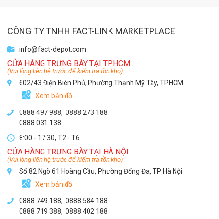
CÔNG TY TNHH FACT-LINK MARKETPLACE
info@fact-depot.com
CỬA HÀNG TRƯNG BÀY TẠI TP.HCM
(Vui lòng liên hệ trước để kiểm tra tồn kho)
602/43 Điện Biên Phủ, Phường Thạnh Mỹ Tây, TPHCM
Xem bản đồ
0888 497 988,
0888 273 188
0888 031 138
8:00 - 17:30, T2 - T6
CỬA HÀNG TRƯNG BÀY TẠI HÀ NỘI
(Vui lòng liên hệ trước để kiểm tra tồn kho)
Số 82 Ngõ 61 Hoàng Cầu, Phường Đống Đa, TP Hà Nội
Xem bản đồ
0888 749 188
,
0888 584 188
0888 719 388
,
0888 402 188