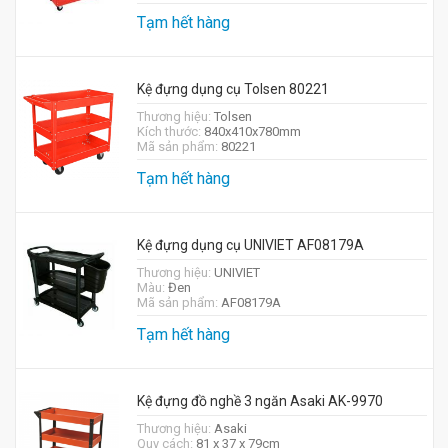
Tạm hết hàng
Kệ đựng dụng cụ Tolsen 80221
Thương hiệu:
Tolsen
Kích thước:
840x410x780mm
Mã sản phẩm:
80221
Tạm hết hàng
Kệ đựng dụng cụ UNIVIET AF08179A
Thương hiệu:
UNIVIET
Màu:
Đen
Mã sản phẩm:
AF08179A
Tạm hết hàng
Kệ đựng đồ nghề 3 ngăn Asaki AK-9970
Thương hiệu:
Asaki
Quy cách:
81 x 37 x 79cm