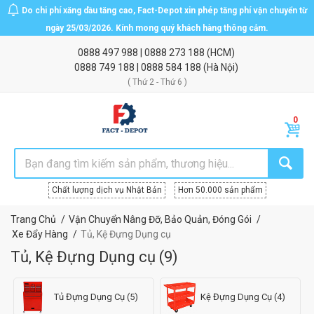
Do chi phí xăng dầu tăng cao, Fact-Depot xin phép tăng phí vận chuyển từ
ngày 25/03/2026. Kính mong quý khách hàng thông cảm.
0888 497 988
|
0888 273 188
(HCM)
0888 749 188
|
0888 584 188
(Hà Nội)
( Thứ 2 - Thứ 6 )
Chất lượng dịch vụ Nhật Bản
Hơn 50.000 sản phẩm
Trang Chủ
Vận Chuyển Nâng Đỡ, Bảo Quản, Đóng Gói
Xe Đẩy Hàng
Tủ, Kệ Đựng Dụng cụ
Tủ, Kệ Đựng Dụng cụ
(
9
)
Tủ Đựng Dụng Cụ (5)
Kệ Đựng Dụng Cụ (4)