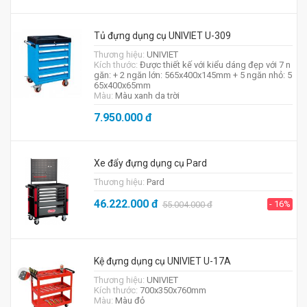
Tủ đựng dụng cụ UNIVIET U-309
Thương hiệu:
UNIVIET
Kích thước:
Được thiết kế với kiểu dáng đẹp với 7 n
găn: + 2 ngăn lớn: 565x400x145mm + 5 ngăn nhỏ: 5
65x400x65mm
Màu:
Màu xanh da trời
7.950.000
đ
Xe đẩy đựng dụng cụ Pard
Thương hiệu:
Pard
46.222.000
đ
- 16%
55.004.000
đ
Kệ đựng dụng cụ UNIVIET U-17A
Thương hiệu:
UNIVIET
Kích thước:
700x350x760mm
Màu:
Màu đỏ