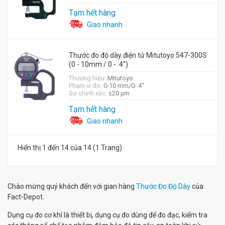
Tạm hết hàng
Giao nhanh
Thước đo độ dày điện tử Mitutoyo 547-300S
(0 - 10mm / 0 - .4'')
Thương hiệu:
Mitutoyo
Phạm vi đo:
0-10 mm/0-.4"
Sự chính xác:
±20 µm
Tạm hết hàng
Giao nhanh
Hiển thị 1 đến 14 của 14 (1 Trang)
Chào mừng quý khách đến với gian hàng
Thước Đo Độ Dày
của
Fact-Depot.
Dụng cụ đo cơ khí là thiết bị, dụng cụ đo dùng để đo đạc, kiểm tra