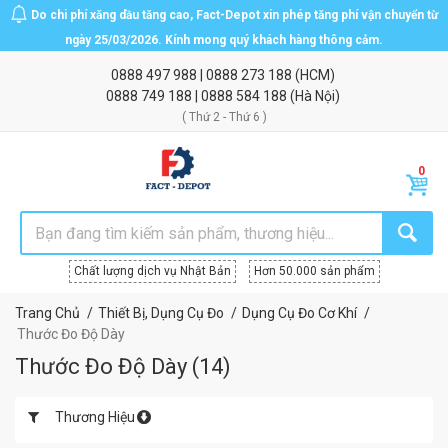
Do chi phí xăng dầu tăng cao, Fact-Depot xin phép tăng phí vận chuyển từ
ngày 25/03/2026. Kính mong quý khách hàng thông cảm.
0888 497 988
|
0888 273 188
(HCM)
0888 749 188
|
0888 584 188
(Hà Nội)
( Thứ 2 - Thứ 6 )
Chất lượng dịch vụ Nhật Bản
Hơn 50.000 sản phẩm
Trang Chủ
Thiết Bị, Dụng Cụ Đo
Dụng Cụ Đo Cơ Khí
Thước Đo Độ Dày
Thước Đo Độ Dày
(
14
)
Thương Hiệu