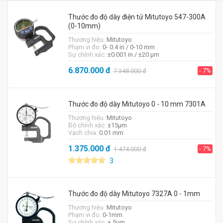
Thước đo độ dày điện tử Mitutoyo 547-300A
(0-10mm)
Thương hiệu:
Mitutoyo
Phạm vi đo:
0- 0.4 in / 0-10 mm
Sự chính xác:
±0.001 in / ±20 μm
6.870.000
đ
- 7%
7.348.000
đ
Thước đo độ dày Mitutoyo 0 - 10 mm 7301A
Thương hiệu:
Mitutoyo
Độ chính xác:
±15μm
Vạch chia:
0.01 mm
1.375.000
đ
- 7%
1.474.000
đ
3
Thước đo độ dày Mitutoyo 7327A 0 - 1mm
Thương hiệu:
Mitutoyo
Phạm vi đo:
0-1mm
Sự chính xác:
± 5µm