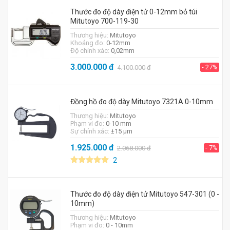
Thước đo độ dày điện tử 0-12mm bỏ túi
Mitutoyo 700-119-30
Thương hiệu:
Mitutoyo
Khoảng đo:
0-12mm
Độ chính xác:
0,02mm
3.000.000
đ
- 27%
4.100.000
đ
Đồng hồ đo độ dày Mitutoyo 7321A 0-10mm
Thương hiệu:
Mitutoyo
Phạm vi đo:
0-10 mm
Sự chính xác:
±15 µm
1.925.000
đ
- 7%
2.068.000
đ
2
Thước đo độ dày điện tử Mitutoyo 547-301 (0 -
10mm)
Thương hiệu:
Mitutoyo
Phạm vi đo:
0 - 10mm