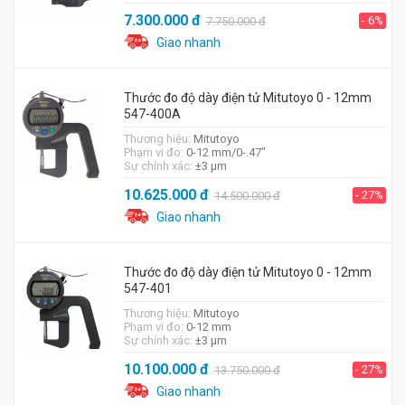
7.300.000
đ
- 6%
7.750.000
đ
Giao nhanh
Thước đo độ dày điện tử Mitutoyo 0 - 12mm
547-400A
Thương hiệu:
Mitutoyo
Phạm vi đo:
0-12 mm/0-.47"
Sự chính xác:
±3 µm
10.625.000
đ
- 27%
14.500.000
đ
Giao nhanh
Thước đo độ dày điện tử Mitutoyo 0 - 12mm
547-401
Thương hiệu:
Mitutoyo
Phạm vi đo:
0-12 mm
Sự chính xác:
±3 µm
10.100.000
đ
- 27%
13.750.000
đ
Giao nhanh