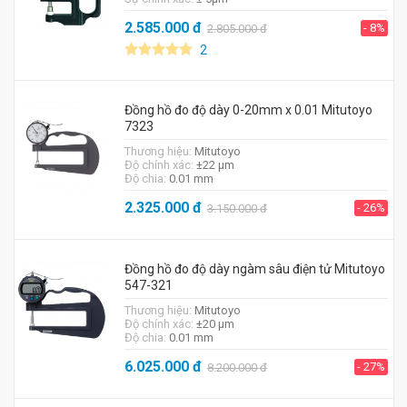
2.585.000
đ
- 8%
2.805.000
đ
2
Đồng hồ đo độ dày 0-20mm x 0.01 Mitutoyo
7323
Thương hiệu:
Mitutoyo
Độ chính xác:
±22 µm
Độ chia:
0.01 mm
2.325.000
đ
- 26%
3.150.000
đ
Đồng hồ đo độ dày ngàm sâu điện tử Mitutoyo
547-321
Thương hiệu:
Mitutoyo
Độ chính xác:
±20 µm
Độ chia:
0.01 mm
6.025.000
đ
- 27%
8.200.000
đ