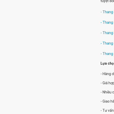
tuyệt đố
- Thang
- Thang
- Thang
- Thang
- Thang
Lựa chọ
- Hàng 
- Giá hợp
- Nhiều 
- Giao 
- Tư vấn