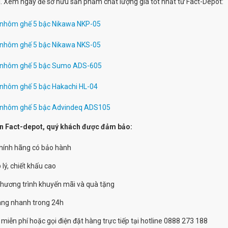
i. Xem ngay để sở hữu sản phẩm chất lượng giá tốt nhất từ Fact-Depot:
 nhôm ghế 5 bậc Nikawa NKP-05
 nhôm ghế 5 bậc Nikawa NKS-05
 nhôm ghế 5 bậc Sumo ADS-605
 nhôm ghế 5 bậc Hakachi HL-04
 nhôm ghế 5 bậc Advindeq ADS105
n Fact-depot, quý khách được đảm bảo:
chính hãng có bảo hành
 lý, chiết khấu cao
chương trình khuyến mãi và quà tặng
hàng nhanh trong 24h
 miễn phí hoặc gọi điện đặt hàng trực tiếp tại hotline 0888 273 188