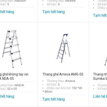
ương hiệu:
Hakachi
Thương hiệu:
Nikawa
Thương
 bậc:
5
Số bậc:
5
Số bậc
Chiều 
hết hàng
Tạm hết hàng
Tạm hết
 ghế không tay vịn
Thang ghế Ameca AMG-05
Thang nh
A NDA-05
Sumika 
Thương hiệu:
Ameca
Số bậc:
5
ương hiệu:
NiNDA
Thương
Chiều cao khi mở:
153 *45
 bậc:
02 x 05
Số bậc
* 89cm
hết hàng
Liên hệ 
Tạm hết hàng