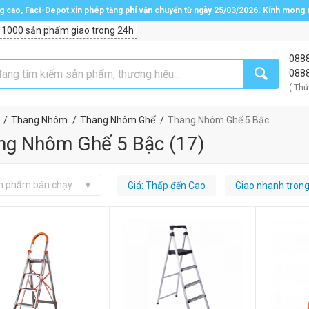
ng cao, Fact-Depot xin phép tăng phí vận chuyển từ ngày 25/03/2026. Kính mong
 1000 sản phẩm giao trong 24h
088
088
( Thứ
Thang Nhôm
Thang Nhôm Ghế
Thang Nhôm Ghế 5 Bậc
ng Nhôm Ghế 5 Bậc
(
17
)
n phẩm bán chạy
Giá: Thấp đến Cao
Giao nhanh tron