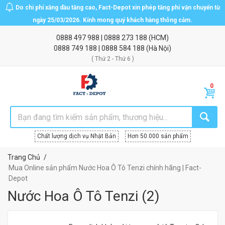
Do chi phí xăng dầu tăng cao, Fact-Depot xin phép tăng phí vận chuyển từ
ngày 25/03/2026. Kính mong quý khách hàng thông cảm.
0888 497 988
|
0888 273 188
(HCM)
0888 749 188
|
0888 584 188
(Hà Nội)
( Thứ 2 - Thứ 6 )
Chất lượng dịch vụ Nhật Bản
Hơn 50.000 sản phẩm
Trang Chủ
Mua Online sản phẩm Nước Hoa Ô Tô Tenzi chính hãng | Fact-
Depot
Nước Hoa Ô Tô Tenzi
(
2
)