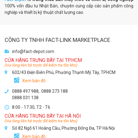
100% vốn đầu tư Nhật Bản, chuyên cung cấp các sản phẩm công
nghiệp và thiết bị kỹ thuật chất lượng cao.
CÔNG TY TNHH FACT-LINK MARKETPLACE
info@fact-depot.com
CỬA HÀNG TRƯNG BÀY TẠI TP.HCM
(Vui lòng liên hệ trước để kiểm tra tồn kho)
602/43 Điện Biên Phủ, Phường Thạnh Mỹ Tây, TPHCM
Xem bản đồ
0888 497 988,
0888 273 188
0888 031 138
8:00 - 17:30, T2 - T6
CỬA HÀNG TRƯNG BÀY TẠI HÀ NỘI
(Vui lòng liên hệ trước để kiểm tra tồn kho)
Số 82 Ngõ 61 Hoàng Cầu, Phường Đống Đa, TP Hà Nội
Xem bản đồ