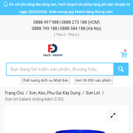
Do chi phí xăng dầu tăng cao, Fact-Depot xin phép tăng phí vận chuyển từ
ngày 25/03/2026. Kính mong quý khách hàng thông cảm.
0888 497 988
|
0888 273 188
(HCM)
0888 749 188
|
0888 584 188
(Hà Nội)
( Thứ 2 - Thứ 6 )
Chất lượng dịch vụ Nhật Bản
Hơn 50.000 sản phẩm
Trang Chủ
Sơn, Keo, Phụ Gia Xây Dựng
Sơn Lót
Sơn lót Galant chống kiềm 3.35L