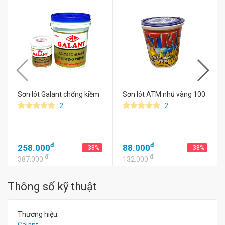
Sơn lót Galant chống kiềm
Sơn lót ATM nhũ vàng 100
2
2
đ
đ
258.000
88.000
- 33%
- 33%
đ
đ
387.000
132.000
Thông số kỹ thuật
Thương hiệu: