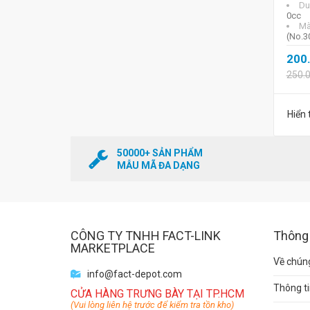
Du
0cc
Mà
(No.3
200
250.
Hiển 
50000+ SẢN PHẨM
MẪU MÃ ĐA DẠNG
CÔNG TY TNHH FACT-LINK
Thông 
MARKETPLACE
Về chúng
info@fact-depot.com
Thông ti
CỬA HÀNG TRƯNG BÀY TẠI TP.HCM
(Vui lòng liên hệ trước để kiểm tra tồn kho)