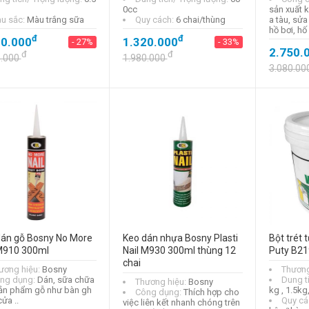
0cc
sản xuất 
u sắc:
Màu trắng sữa
Quy cách:
6 chai/thùng
a tàu, sử
hồ bơi, hố
đ
đ
10.000
1.320.000
- 27%
- 33%
2.750.
đ
đ
0.000
1.980.000
3.080.00
Băng keo chống dột
X'traseal BT-330
đ
132.000
- 13%
đ
151.000
Băng keo chống
thấm cao cấp Butyl
Nhật Bản Fact-
Depot 100 mm x
5m
đ
97.000
- 64%
dán gỗ Bosny No More
Keo dán nhựa Bosny Plasti
Bột trét 
đ
 M910 300ml
270.000
Nail M930 300ml thùng 12
Puty B21
chai
ương hiệu:
Bosny
Thương
ng dụng:
Dán, sữa chữa
Dung t
Thương hiệu:
Bosny
ản phẩm gỗ như bàn gh
kg , 1.5kg
Công dụng:
Thích hợp cho
cửa ..
Quy cá
việc liên kết nhanh chóng trên