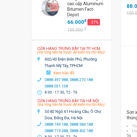
cao cấp Aluminum
88.
Bitumen Fact-
100.
Depot
đ
66.000
- 37%
đ
105.000
CỬA HÀNG TRƯNG BÀY TẠI TP. HCM
(Vui lòng liên hệ trước để kiểm tra tồn kho)
602/43 Điện Biên Phủ, Phường
Thạnh Mỹ Tây, TPHCM
Xem bản đồ
0888 497 988,
0888 273 188
0888 031 138
8:00 - 17:30, T2 - T6
CỬA HÀNG TRƯNG BÀY TẠI HÀ NỘI
(Vui lòng liên hệ trước để kiểm tra tồn kho)
Số 82 Ngõ 61 Hoàng Cầu, Ô Chợ
Sơn x
thùng
Dừa, Đống Đa, Hà Nội
0888 749 188,
0888 584 188
Th
0888 719 388,
0888 402 188
Du
5g