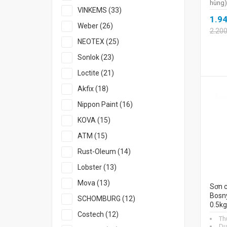
hùng)
VINKEMS (33)
1.9
Weber (26)
2.20
NEOTEX (25)
Sonlok (23)
Loctite (21)
Akfix (18)
Nippon Paint (16)
KOVA (15)
ATM (15)
Rust-Oleum (14)
Lobster (13)
Mova (13)
Sơn c
Bosn
SCHOMBURG (12)
0.5kg
Costech (12)
Th
Du