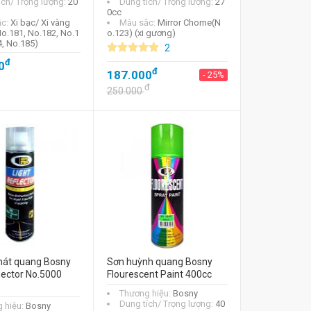
ích/ Trọng lượng:
20
Dung tích/ Trọng lượng:
27
0cc
ắc:
Xi bạc/ Xi vàng
Màu sắc:
Mirror Chome(N
No.181, No.182, No.1
o.123) (xi gương)
4, No.185)
2
đ
0
đ
187.000
- 25%
đ
250.000
phát quang Bosny
Sơn huỳnh quang Bosny
lector No.5000
Flourescent Paint 400cc
Thương hiệu:
Bosny
Dung tích/ Trọng lượng:
40
 hiệu:
Bosny