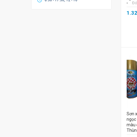
8:30 - 17:30, T2 - T6
Đó
1.3
Sơn x
ngọc 
màu đ
Thùng