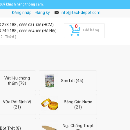
 quý khách hàng thông cảm.
Đăng nhập
Đăng ký
info@fact-depot.com
8 273 188
;
(HCM)
0888 031 138
Giỏ hàng
8 749 188
;
(Hà Nội)
0888 584 188
 2 - Thứ 6 )
Vật liệu chống
Sơn Lót (45)
thấm (78)
Vữa Rót Định Vị
Băng Cản Nước
(21)
(21)
Nẹp Chống Trượt
Bột Trét (8)