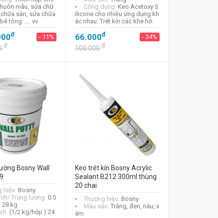
khuôn mẫu, sửa chữ
Công dụng:
Keo Acetoxy S
a chữa sàn, sửa chữa
ilicone cho nhiều ứng dụng kh
 bê tông ….. vv
ác nhau. Trét kín các khe hở.
đ
đ
000
66.000
- 11%
- 34%
đ
đ
0
100.000
tường Bosny Wall
Keo trét kín Bosny Acrylic
9
Sealant B212 300ml thùng
20 chai
 hiệu:
Bosny
ích/ Trọng lượng:
0.5
Thương hiệu:
Bosny
, 28 kg
Màu sắc:
Trắng, đen, nâu, x
ch:
(1/2 kg/hộp ) 24
ám