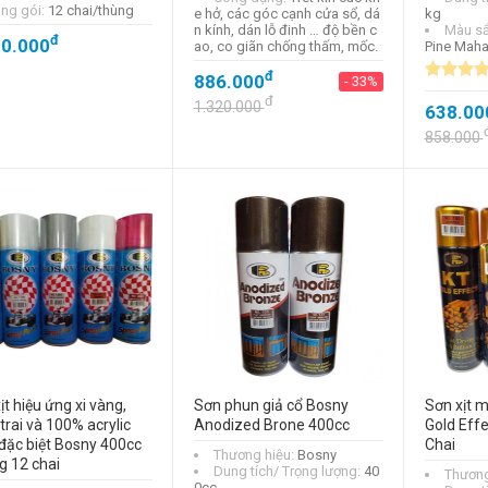
ng gói:
12 chai/thùng
e hở, các góc cạnh cửa sổ, dá
kg
n kính, dán lỗ đinh … độ bền c
Màu s
đ
20.000
ao, co giãn chống thấm, mốc.
Pine Maha
đ
886.000
- 33%
đ
1.320.000
638.00
858.000
ịt hiệu ứng xi vàng,
Sơn phun giả cổ Bosny
Sơn xịt 
trai và 100% acrylic
Anodized Brone 400cc
Gold Eff
ặc biệt Bosny 400cc
Chai
Thương hiệu:
Bosny
 12 chai
Dung tích/ Trọng lượng:
40
Thương
0cc