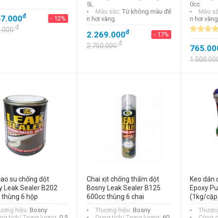
5L
0cc
Màu sắc:
Từ không màu đế
Màu s
đ
47.000
- 12%
n hơi vàng.
n hơi vàng
đ
0.000
đ
2.269.000
- 17%
đ
2.750.000
765.00
1.500.00
ao su chống dột
Chai xịt chống thấm dột
Keo dán 
y Leak Sealer B202
Bosny Leak Sealer B125
Epoxy Pu
 thùng 6 hộp
600cc thùng 6 chai
(1kg/cặp
ương hiệu:
Bosny
Thương hiệu:
Bosny
Thương
ng tích/ Trọng lượng:
0.5
Dung tích/ Trọng lượng:
60
Công 