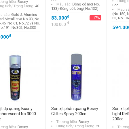
Dung t
ương hiệu:
Bosny
Màu sắc:
Đồng cổ mờ( No.
0cc
ng tích/ Trọng lượng:
40
133) Đồng cổ bóng( No.132)
Màu s
(No.180, 
u sắc:
Gold & Aluminu
đ
83.000
- 17%
83, No.18
rl Metallic và No.03, No.
đ
o.46, No.61, No.72 và No.
100.000
594.00
No.191, No302, No.303
đ
.000
ịt dạ quang Bosny
Sơn xịt phản quang Bosny
Sơn xịt 
phorescent No.3000
Glittes Spray 200cc
Light Ref
c
200cc
Thương hiệu:
Bosny
Dung tích/ Trọng lượng:
20
ương hiệu:
Bosny
Thương