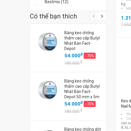
Bestmix (12)
kg
Mà
Có thể bạn thích
1.2
1.65
Băng keo chống
thấm cao cấp Butyl
Nhật Bản Fact-
Depot
đ
54.000
- 70%
đ
180.000
Băng keo chống
thấm cao cấp Butyl
Nhật Bản Fact-
Depot 50 mm x 5m
Keo 
đ
54.000
- 70%
Nail
đ
180.000
Th
Cô
các s
ế, tủ, 
Băng keo chống dột