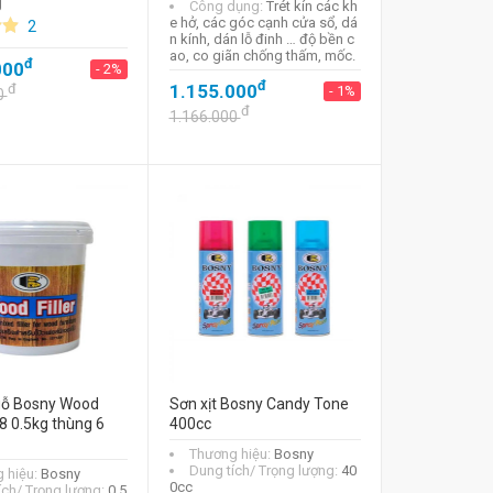
g
Công dụng:
Trét kín các kh
e hở, các góc cạnh cửa sổ, dá
2
n kính, dán lỗ đinh … độ bền c
ao, co giãn chống thấm, mốc.
đ
000
- 2%
đ
đ
1.155.000
- 1%
0
đ
1.166.000
 gỗ Bosny Wood
Sơn xịt Bosny Candy Tone
18 0.5kg thùng 6
400cc
Thương hiệu:
Bosny
Dung tích/ Trọng lượng:
40
 hiệu:
Bosny
0cc
ích/ Trọng lượng:
0.5