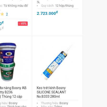
5L
ắc:
Từ không màu đế
Quy cách:
12 hộp/thùng
.
đ
2.723.000
2
đ
0
- 49%
đ
0
đa năng Bosny AB
Keo trét kính Bosny
tty B236
SILICONE SEALANT
) Thùng 12 cặp
No.B333 280ml
 hiệu:
Bosny
Thương hiệu:
Bosny
dụng:
Thích hợp cho
Màu sắc:
Trắng