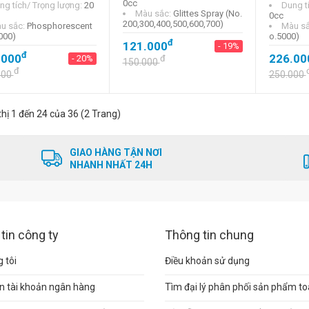
0cc
ng tích/ Trọng lượng:
20
Dung t
Màu sắc:
Glittes Spray (No.
0cc
200,300,400,500,600,700)
u sắc:
Phosphorescent
Màu s
000)
o.5000)
đ
121.000
- 19%
đ
.000
226.00
- 20%
đ
150.000
đ
000
250.000
thị 1 đến 24 của 36 (2 Trang)
GIAO HÀNG TẬN NƠI
NHANH NHẤT 24H
tin công ty
Thông tin chung
 tôi
Điều khoản sử dụng
n tài khoản ngân hàng
Tìm đại lý phân phối sản phẩm t