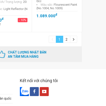
0cc
ích/ Trọng lượng:
20
Màu sắc:
Flourescent Paint
(No.1004, No.1009)
ắc:
Light Reflector (N
đ
1.089.000
đ
0
- 10%
đ
1
2
CHẤT LƯỢNG NHẬT BẢN
AN TÂM MUA HÀNG
Kết nối với chúng tôi
oàn quốc