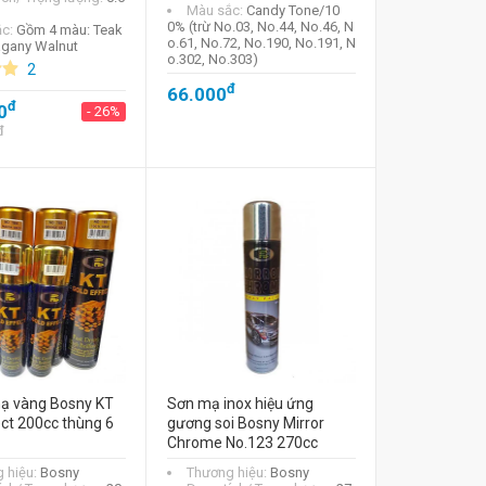
Màu sắc:
Candy Tone/10
0% (trừ No.03, No.44, No.46, N
ắc:
Gồm 4 màu: Teak
o.61, No.72, No.190, No.191, N
gany Walnut
o.302, No.303)
2
đ
66.000
đ
0
- 26%
đ
mạ vàng Bosny KT
Sơn mạ inox hiệu ứng
ect 200cc thùng 6
gương soi Bosny Mirror
Chrome No.123 270cc
 hiệu:
Bosny
Thương hiệu:
Bosny