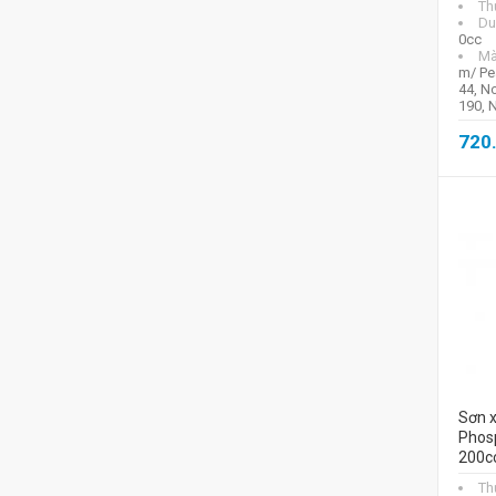
Th
Du
0cc
Mà
m/ Pea
44, N
190, 
720
Sơn x
Phos
200c
Th