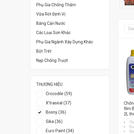
Phụ Gia Chống Thấm
Vữa Rót Định Vị
Băng Cản Nước
Sả
Các Loại Sơn Khác
Phụ Gia Ngành Xây Dựng Khác
Bột Trét
Nẹp Chống Trượt
THƯƠNG HIỆU
Crocodile (59)
X'traseal (37)
Chốn
film 
Bosny (36)
2L th
Sika (36)
Th
Du
Euro Paint (34)
Qu