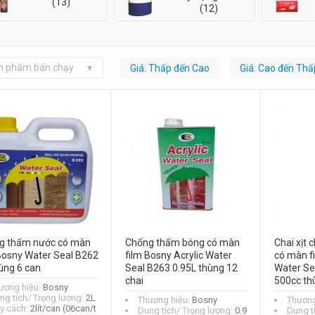
(13)
(12)
n phẩm bán chạy
Giá: Thấp đến Cao
Giá: Cao đến Thấ
g thấm nước có màn
Chống thấm bóng có màn
Chai xịt
Bosny Water Seal B262
film Bosny Acrylic Water
có màn fi
ùng 6 can
Seal B263 0.95L thùng 12
Water Se
chai
500cc th
ương hiệu:
Bosny
ng tích/ Trọng lượng:
2L
Thương hiệu:
Bosny
Thương
y cách:
2lít/can (06can/t
Dung tích/ Trọng lượng:
0.9
Dung t