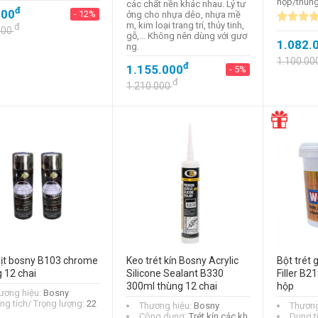
hộp/thùn
các chất nền khác nhau. Lý tư
đ
000
- 12%
ởng cho nhựa dẻo, nhựa mề
m, kim loại trang trí, thủy tinh,
đ
000
gỗ,… Không nên dùng với gươ
1.082.
ng.
1.100.00
đ
1.155.000
- 5%
đ
1.210.000
ịt bosny B103 chrome
Keo trét kín Bosny Acrylic
Bột trét
 12 chai
Silicone Sealant B330
Filler B2
300ml thùng 12 chai
hộp
ương hiệu:
Bosny
ng tích/ Trọng lượng:
22
Thương hiệu:
Bosny
Thương
Công dụng:
Trét kín các kh
Dung t