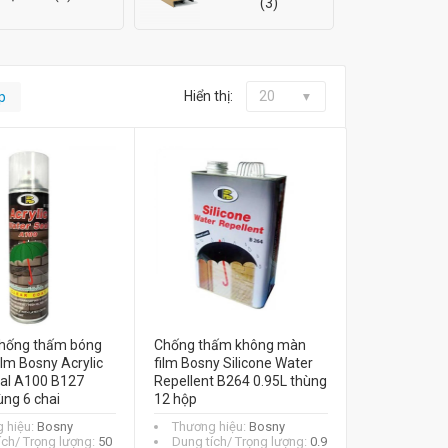
(3)
Hiển thị:
20
p
 chống thấm bóng
Chống thấm không màn
lm Bosny Acrylic
film Bosny Silicone Water
al A100 B127
Repellent B264 0.95L thùng
ùng 6 chai
12 hộp
 hiệu:
Bosny
Thương hiệu:
Bosny
ích/ Trọng lượng:
50
Dung tích/ Trọng lượng:
0.9