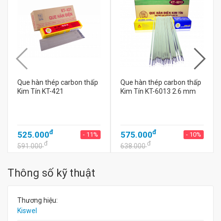
Que hàn thép carbon thấp
Que hàn thép carbon thấp
Kim Tín KT-421
Kim Tín KT-6013 2.6 mm
đ
đ
525.000
575.000
- 11%
- 10%
đ
đ
591.000
638.000
Thông số kỹ thuật
Thương hiệu:
Kiswel