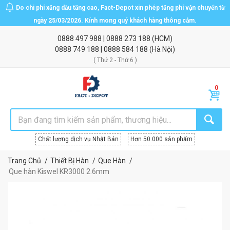
Do chi phí xăng dầu tăng cao, Fact-Depot xin phép tăng phí vận chuyển từ
ngày 25/03/2026. Kính mong quý khách hàng thông cảm.
0888 497 988
|
0888 273 188
(HCM)
0888 749 188
|
0888 584 188
(Hà Nội)
( Thứ 2 - Thứ 6 )
Chất lượng dịch vụ Nhật Bản
Hơn 50.000 sản phẩm
Trang Chủ
Thiết Bị Hàn
Que Hàn
Que hàn Kiswel KR3000 2.6mm