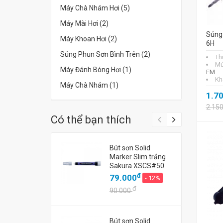
Máy Chà Nhám Hơi (5)
Máy Mài Hơi (2)
Súng 
Máy Khoan Hơi (2)
6H
Súng Phun Sơn Bình Trên (2)
Th
Mứ
Máy Đánh Bóng Hơi (1)
FM
Kh
Máy Chà Nhám (1)
1.7
2.15
Có thể bạn thích
Bút sơn Solid
Marker Slim trắng
Sakura XSCS#50
đ
79.000
- 12%
đ
90.000
Bút sơn Solid