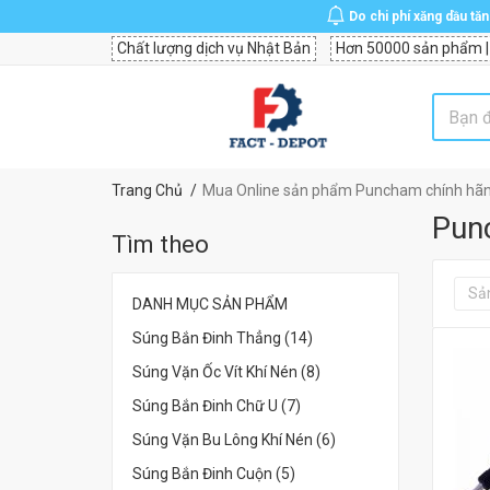
Do chi phí xăng dầu tă
Chất lượng dịch vụ Nhật Bản
Hơn 50000 sản phẩm |
Trang Chủ
Mua Online sản phẩm Puncham chính hãng
Pun
Tìm theo
Sả
DANH MỤC SẢN PHẨM
Súng Bắn Đinh Thẳng (14)
Súng Vặn Ốc Vít Khí Nén (8)
Súng Bắn Đinh Chữ U (7)
Súng Vặn Bu Lông Khí Nén (6)
Súng Bắn Đinh Cuộn (5)