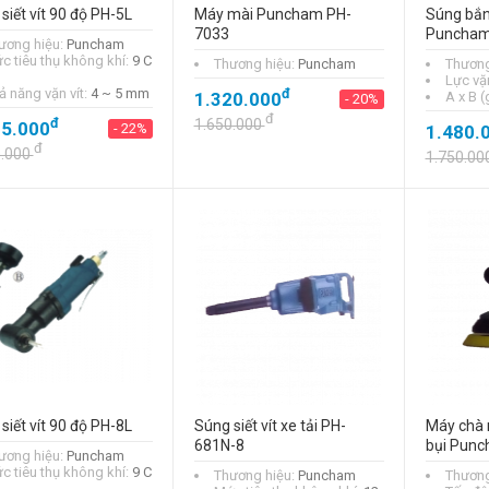
siết vít 90 độ PH-5L
Máy mài Puncham PH-
Súng bắn
Tay vặn đầu tuýp
7033
Puncham
chữ T Stanley
ương hiệu:
Puncham
STMT93306-8
c tiêu thụ không khí:
9 C
Thương hiệu:
Puncham
Thương
(12mm)
Lực vặn
ả năng vặn vít:
4 ~ 5 mm
đ
đ
1.320.000
A x B 
225.000
- 20%
- 18%
đ
đ
đ
1.650.000
25.000
275.000
- 22%
1.480.
đ
0.000
1.750.00
siết vít 90 độ PH-8L
Súng siết vít xe tải PH-
Máy chà 
681N-8
bụi Pun
ương hiệu:
Puncham
c tiêu thụ không khí:
9 C
Thương hiệu:
Puncham
Thương