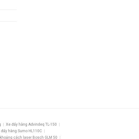
g
Xe đẩy hàng Advindeq TL-150
 đẩy hàng Sumo HL110C
khoảng cách laser Bosch GLM 50