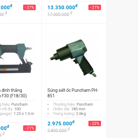
đ
đ
.000
13.350.000
- 21%
- 21%
đ
đ
00
17.000.000
 đinh thẳng
Súng siết ốc Puncham PH-
F30 (F18/30)
851
 hiệu:
Puncham
Thương hiệu:
Puncham
 tối đa:
100
Chiều dài:
185 mm
(gauge):
1.25 x 1.0 m
Trọng lượng:
2.6kg
đ
2.975.000
- 22%
đ
000
- 21%
đ
3.800.000
đ
0