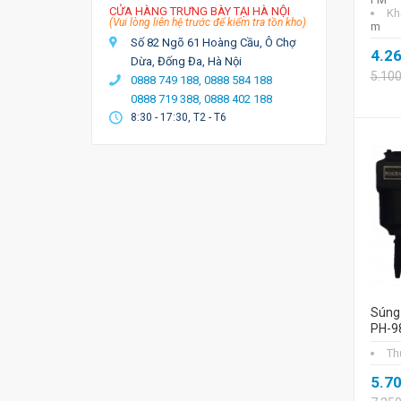
CỬA HÀNG TRƯNG BÀY TẠI HÀ NỘI
Kh
(Vui lòng liên hệ trước để kiểm tra tồn kho)
m
Số 82 Ngõ 61 Hoàng Cầu, Ô Chợ
4.2
Dừa, Đống Đa, Hà Nội
5.10
0888 749 188,
0888 584 188
0888 719 388,
0888 402 188
8:30 - 17:30, T2 - T6
Súng
PH-9
Th
5.7