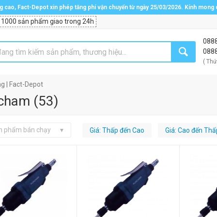
ng cao, Fact-Depot xin phép tăng phí vận chuyển từ ngày 25/03/2026. Kính mong
 1000 sản phẩm giao trong 24h
088
088
( Thứ
 | Fact-Depot
cham
(
53
)
n phẩm bán chạy
Giá: Thấp đến Cao
Giá: Cao đến Thấ