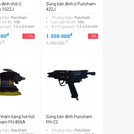
 đinh chữ U
Súng bắn đinh U Puncham
 1022J
422J
 hiệu:
Puncham
Thương hiệu:
Puncham
 tối đa:
100
Lực vặn tối đa:
100
(gauge):
1.2 x 0.6 mm
A x B (gauge):
1.2 x 0.6 mm
đ
đ
000
1.550.000
- 15%
- 9%
đ
đ
0
1.700.000
nhám bằng hơi hút
Súng bắn đinh Puncham
cham PH-806A
PH-C2
 hiệu:
Puncham
Thương hiệu:
Puncham