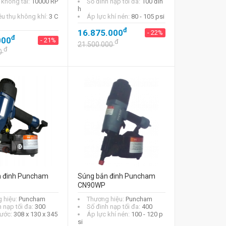
 không tải:
10000 RP
Số đinh nạp tối đa:
100 đin
h
êu thụ không khí:
3 C
Áp lực khí nén:
80 - 105 psi
đ
16.875.000
- 22%
đ
000
- 21%
đ
21.500.000
đ
0
n đinh Puncham
Súng bắn đinh Puncham
CN90WP
 hiệu:
Puncham
Thương hiệu:
Puncham
 nạp tối đa:
300
Số đinh nạp tối đa:
400
hước:
308 x 130 x 345
Áp lực khí nén:
100 - 120 p
si