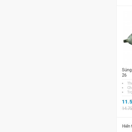
Súng
26
Th
Ch
Tr
11.
14.7
Hiển 