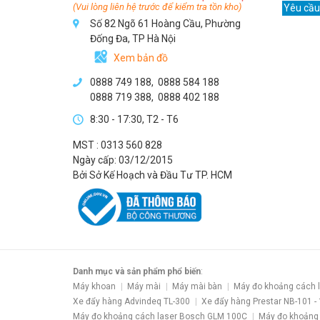
(Vui lòng liên hệ trước để kiểm tra tồn kho)
Yêu cầu
Số 82 Ngõ 61 Hoàng Cầu, Phường
Đống Đa, TP Hà Nội
Xem bản đồ
0888 749 188
,
0888 584 188
0888 719 388
,
0888 402 188
8:30 - 17:30, T2 - T6
MST : 0313 560 828
Ngày cấp: 03/12/2015
Bởi Sở Kế Hoạch và Đầu Tư TP. HCM
Danh mục và sản phẩm phổ biến
:
Máy khoan
Máy mài
Máy mài bàn
Máy đo khoảng cách 
Xe đẩy hàng Advindeq TL-300
Xe đẩy hàng Prestar NB-101 -
Máy đo khoảng cách laser Bosch GLM 100C
Máy đo khoảng