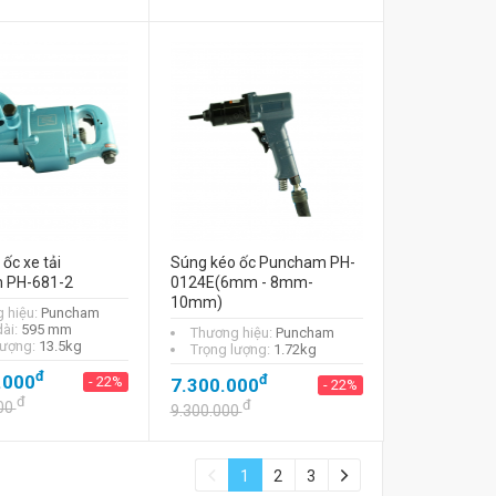
 ốc xe tải
Súng kéo ốc Puncham PH-
 PH-681-2
0124E(6mm - 8mm-
10mm)
 hiệu:
Puncham
dài:
595 mm
Thương hiệu:
Puncham
lượng:
13.5kg
Trọng lượng:
1.72kg
đ
.000
đ
- 22%
7.300.000
- 22%
đ
đ
00
9.300.000
1
2
3