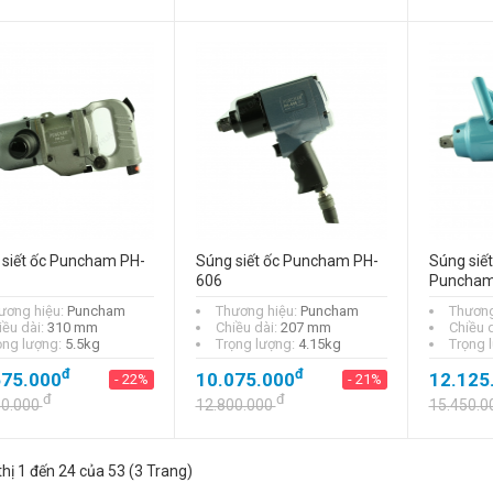
 siết ốc Puncham PH-
Súng siết ốc Puncham PH-
Súng siết
606
Puncham
ương hiệu:
Puncham
Thương hiệu:
Puncham
Thương
iều dài:
310 mm
Chiều dài:
207 mm
Chiều 
ọng lượng:
5.5kg
Trọng lượng:
4.15kg
Trọng 
đ
đ
575.000
10.075.000
12.125
- 22%
- 21%
đ
đ
50.000
12.800.000
15.450.0
thị 1 đến 24 của 53 (3 Trang)