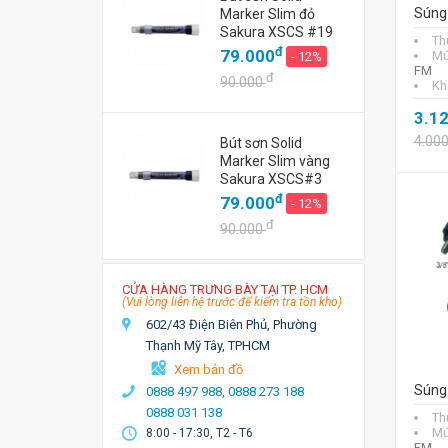
Súng 
Marker Slim đỏ
Sakura XSCS #19
Th
đ
79.000
Mứ
- 12%
FM
đ
90.000
Kh
3.1
4.00
Bút sơn Solid
Marker Slim vàng
Sakura XSCS#3
đ
79.000
- 12%
đ
90.000
CỬA HÀNG TRƯNG BÀY TẠI TP. HCM
(Vui lòng liên hệ trước để kiểm tra tồn kho)
602/43 Điện Biên Phủ, Phường
Thạnh Mỹ Tây, TPHCM
Xem bản đồ
Súng 
0888 497 988,
0888 273 188
0888 031 138
Th
Mứ
8:00 - 17:30, T2 - T6
FM