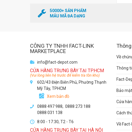
50000+ SẢN PHẨM
MẪU MÃ ĐA DẠNG
CÔNG TY TNHH FACT-LINK
Thông 
MARKETPLACE
Về chúng
info@fact-depot.com
Thông ti
CỬA HÀNG TRƯNG BÀY TẠI TP.HCM
(Vui lòng liên hệ trước để kiểm tra tồn kho)
Fact-De
602/43 Điện Biên Phủ, Phường Thạnh
Mỹ Tây, TPHCM
Bảo mật 
Xem bản đồ
Cửa hàng
0888 497 988,
0888 273 188
0888 031 138
Cách th
8:00 - 17:30, T2 - T6
Về Fact-
CỬA HÀNG TRƯNG BÀY TẠI HÀ NỘI