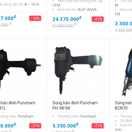
Mức tiêu thụ không khí:
12
Tốc độ
ả năng vặn vít:
8 ~ 10 m
CFM
M
Kích thước:
W/6" ANVIL
Mức ti
FM
đ
67.000
đ
- 16%
24.375.000
- 21%
3.300.
đ
đ
0.000
31.000.000
4.200.00
 bắn đinh Puncham
Súng bắn đinh Puncham
Súng bắ
81L
PH-981M
BCN70
ương hiệu:
Puncham
Thương hiệu:
Puncham
Thương
Số đinh
đ
đ
00.000
5.350.000
Kích t
- 21%
- 21%
mm
đ
đ