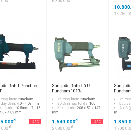
0.000
6.800.000
10.800
13.750.0
 bắn đinh T Puncham
Súng bắn đinh chữ U
Súng bắn
P
Puncham 1013J
Puncham 
ương hiệu:
Puncham
Thương hiệu:
Puncham
Thương
 dày đinh:
4.0 - 4.03 mm
Số đinh nạp tối đa:
100
Lực vặn
ch thước:
10.5mm - 7 - 15
Kích thước:
208 x 52 x 147
A x B 
4.0 - 4.03 mm
mm
m
đ
đ
75.000
1.640.000
1.350.
- 21%
- 21%
đ
đ
0.000
2.080.000
1.700.00