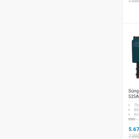
7.25
Súng
525A
Th
Bề
Kí
mm - 
5.6
7.20