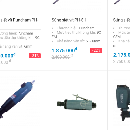
siết vít Puncham PH-
Súng siết vít PH-8H
Súng siết
Thương hiệu:
Puncham
Thương
Mức tiêu thụ không khí:
9C
Mức ti
ương hiệu:
Puncham
FM
CFM
c tiêu thụ không khí:
9C
Khả năng vặn vít:
6 ~ 8mm
Khả nă
m
ả năng vặn vít:
6mm
đ
1.875.000
- 22%
đ
2.175.
00.000
- 21%
đ
2.400.000
đ
2.750.00
0.000
Tay vặn đầu tuýp
chữ T Stanley
STMT93304-8
(10mm )
đ
215.000
- 22%
đ
275.000