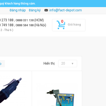
 quý khách hàng thông cảm.
Đăng nhập
Đăng ký
info@fact-depot.com
8 273 188
;
(HCM)
0888 031 138
Giỏ hàng
8 749 188
;
(Hà Nội)
0888 584 188
 2 - Thứ 6 )
Hiển thị:
20
p