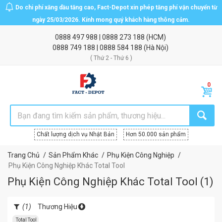
Do chi phí xăng dầu tăng cao, Fact-Depot xin phép tăng phí vận chuyển từ
ngày 25/03/2026. Kính mong quý khách hàng thông cảm.
0888 497 988
|
0888 273 188
(HCM)
0888 749 188
|
0888 584 188
(Hà Nội)
( Thứ 2 - Thứ 6 )
Chất lượng dịch vụ Nhật Bản
Hơn 50.000 sản phẩm
Trang Chủ
Sản Phẩm Khác
Phụ Kiện Công Nghiệp
Phụ Kiện Công Nghiệp Khác Total Tool
Phụ Kiện Công Nghiệp Khác Total Tool
(
1
)
(1)
Thương Hiệu
Total Tool