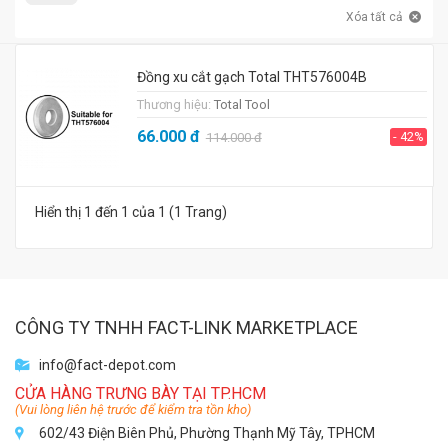
Xóa tất cả
Đồng xu cắt gạch Total THT576004B
Thương hiệu:
Total Tool
66.000
đ
- 42%
114.000
đ
Hiển thị 1 đến 1 của 1 (1 Trang)
CÔNG TY TNHH FACT-LINK MARKETPLACE
info@fact-depot.com
CỬA HÀNG TRƯNG BÀY TẠI TP.HCM
(Vui lòng liên hệ trước để kiểm tra tồn kho)
602/43 Điện Biên Phủ, Phường Thạnh Mỹ Tây, TPHCM