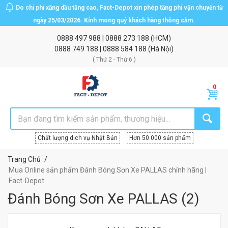
Do chi phí xăng dầu tăng cao, Fact-Depot xin phép tăng phí vận chuyển từ
ngày 25/03/2026. Kính mong quý khách hàng thông cảm.
0888 497 988
|
0888 273 188
(HCM)
0888 749 188
|
0888 584 188
(Hà Nội)
( Thứ 2 - Thứ 6 )
Chất lượng dịch vụ Nhật Bản
Hơn 50.000 sản phẩm
Trang Chủ
Mua Online sản phẩm Đánh Bóng Sơn Xe PALLAS chính hãng |
Fact-Depot
Đánh Bóng Sơn Xe PALLAS
(
2
)