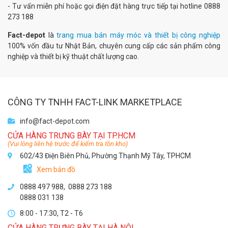
- Tư vấn miễn phí hoặc gọi điện đặt hàng trực tiếp tại hotline 0888
273 188
Fact-depot
là
trang mua bán máy móc và thiết bị công nghiệp
100% vốn đầu tư Nhật Bản, chuyên cung cấp các sản phẩm công
nghiệp và thiết bị kỹ thuật chất lượng cao.
CÔNG TY TNHH FACT-LINK MARKETPLACE
info@fact-depot.com
CỬA HÀNG TRƯNG BÀY TẠI TP.HCM
(Vui lòng liên hệ trước để kiểm tra tồn kho)
602/43 Điện Biên Phủ, Phường Thạnh Mỹ Tây, TPHCM
Xem bản đồ
0888 497 988,
0888 273 188
0888 031 138
8:00 - 17:30, T2 - T6
CỬA HÀNG TRƯNG BÀY TẠI HÀ NỘI