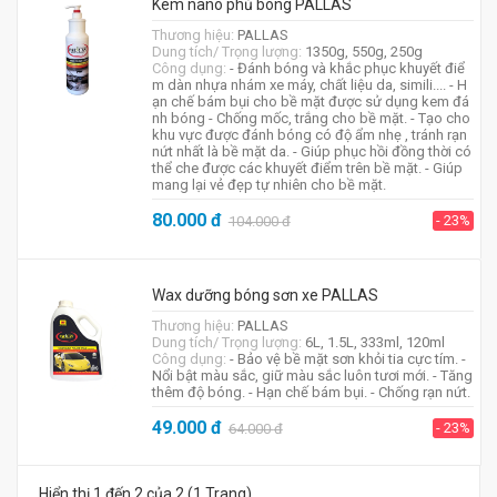
Kem nano phủ bóng PALLAS
Thương hiệu:
PALLAS
Dung tích/ Trọng lượng:
1350g, 550g, 250g
Công dụng:
- Đánh bóng và khắc phục khuyết điể
m dàn nhựa nhám xe máy, chất liệu da, simili.... - H
ạn chế bám bụi cho bề mặt được sử dụng kem đá
nh bóng - Chống mốc, trắng cho bề mặt. - Tạo cho
khu vực được đánh bóng có độ ẩm nhẹ , tránh rạn
nứt nhất là bề mặt da. - Giúp phục hồi đồng thời có
thể che được các khuyết điểm trên bề mặt. - Giúp
mang lại vẻ đẹp tự nhiên cho bề mặt.
80.000
đ
- 23%
104.000
đ
Wax dưỡng bóng sơn xe PALLAS
Thương hiệu:
PALLAS
Dung tích/ Trọng lượng:
6L, 1.5L, 333ml, 120ml
Công dụng:
- Bảo vệ bề mặt sơn khỏi tia cực tím. -
Nổi bật màu sắc, giữ màu sắc luôn tươi mới. - Tăng
thêm độ bóng. - Hạn chế bám bụi. - Chống rạn nứt.
49.000
đ
- 23%
64.000
đ
Hiển thị 1 đến 2 của 2 (1 Trang)