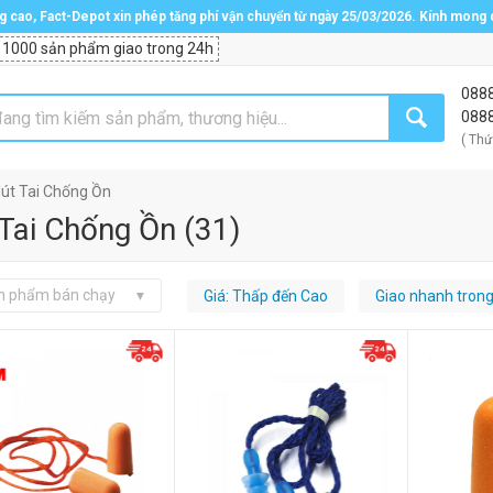
ng cao, Fact-Depot xin phép tăng phí vận chuyển từ ngày 25/03/2026. Kính mong
 1000 sản phẩm giao trong 24h
088
088
( Thứ
út Tai Chống Ồn
Tai Chống Ồn
(
31
)
n phẩm bán chạy
Giá: Thấp đến Cao
Giao nhanh tron