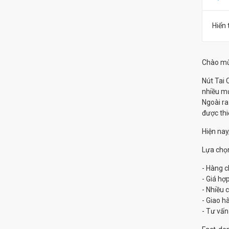
Hiển 
Chào mừ
Nút Tai
nhiều mứ
Ngoài ra
được thi
Hiện nay
Lựa chọ
- Hàng c
- Giá hợp
- Nhiều 
- Giao h
- Tư vấn