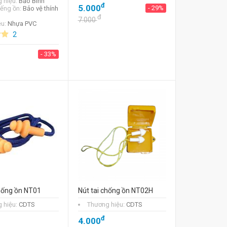
 hiệu:
Bảo Bình
đ
5.000
- 29%
iếng ồn:
Bảo vệ thính
đ
7.000
ệu:
Nhựa PVC
2
- 33%
chống ồn NT01
Nút tai chống ồn NT02H
 hiệu:
CDTS
Thương hiệu:
CDTS
đ
4.000