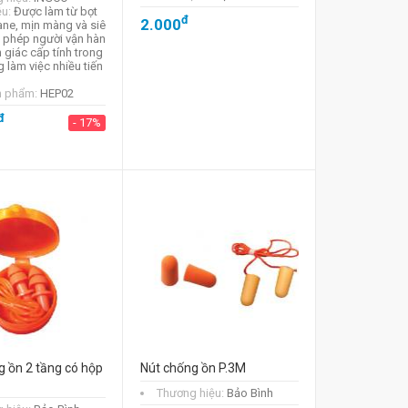
ệu:
Được làm từ bọt
đ
2.000
ane, mịn màng và siê
 phép người vận hàn
h giác cấp tính trong
 làm việc nhiều tiến
n phẩm:
HEP02
đ
- 17%
g ồn 2 tầng có hộp
Nút chống ồn P.3M
Thương hiệu:
Bảo Bình