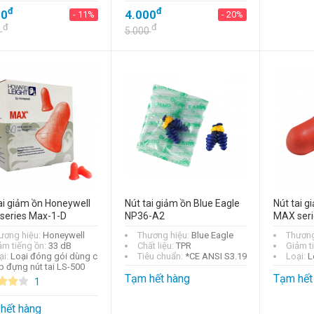
đ
đ
00
4.000
- 11%
- 20%
đ
đ
0
5.000
ai giảm ồn Honeywell
Nút tai giảm ồn Blue Eagle
Nút tai 
series Max-1-D
NP36-A2
MAX seri
ương hiệu:
Honeywell
Thương hiệu:
Blue Eagle
Thương
ảm tiếng ồn:
33 dB
Chất liệu:
TPR
Giảm t
ại:
Loại đóng gói dùng c
Tiêu chuẩn:
*CE ANSI S3.19
Loại:
L
p đựng nút tai LS-500
Tạm hết hàng
Tạm hết
1
hết hàng