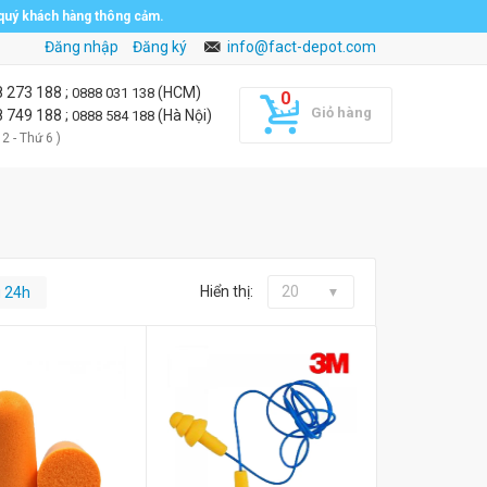
 quý khách hàng thông cảm.
Đăng nhập
Đăng ký
info@fact-depot.com
8 273 188
;
(HCM)
0888 031 138
Giỏ hàng
8 749 188
;
(Hà Nội)
0888 584 188
 2 - Thứ 6 )
Hiển thị:
20
g 24h