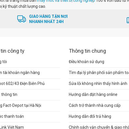
pot là trang mua bán
máy móc và thiết bị công nghiệp
100% vốn đầu tư N
bị kỹ thuật chất lượng cao.
GIAO HÀNG TẬN NƠI
NHANH NHẤT 24H
tin công ty
Thông tin chung
 tôi
Điều khoản sử dụng
n tài khoản ngân hàng
Tìm đại lý phân phối sản phẩm t
pot 602/43 Điện Biên Phủ
Sửa lỗi không nhìn thấy hình ảnh
thông tin
Hướng dẫn đặt hàng online
 Fact-Depot tại Hà Nội
Cách trở thành nhà cung cấp
ức thanh toán
Hướng dẫn đổi trả hàng
Link Việt Nam
Chính sách vận chuyển & giao nh