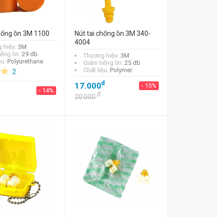
chống ồn 3M 1100
Nút tai chống ồn 3M 340-
4004
 hiệu:
3M
iếng ồn:
29 db
Thương hiệu:
3M
ệu:
Polyurethane
Giảm tiếng ồn:
25 db
Chất liệu:
Polymer
2
đ
17.000
- 15%
- 14%
đ
20.000