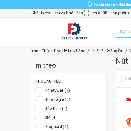
Do chi phí xăng dầu tă
Chất lượng dịch vụ Nhật Bản
Hơn 50000 sản phẩm |
Trang Chủ
Bảo Hộ Lao Động
Thiết Bị Chống Ồn
N
Nút 
Tìm theo
Sả
THƯƠNG HIỆU
Honeywell (7)
Blue Eagle (6)
Bảo Bình (5)
3M (4)
Proguard (4)