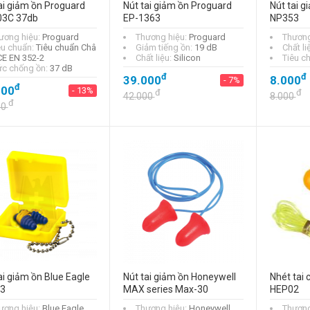
ai giảm ồn Proguard
Nút tai giảm ồn Proguard
Nút tai g
03C 37db
EP-1363
NP353
ương hiệu:
Proguard
Thương hiệu:
Proguard
Thương
êu chuẩn:
Tiêu chuẩn Châ
Giảm tiếng ồn:
19 dB
Chất li
CE EN 352-2
Chất liệu:
Silicon
Tiêu c
c chống ồn:
37 dB
đ
đ
39.000
8.000
- 7%
đ
000
- 13%
đ
đ
42.000
8.000
đ
00
ai giảm ồn Blue Eagle
Nút tai giảm ồn Honeywell
Nhét tai
3
MAX series Max-30
HEP02
ương hiệu:
Blue Eagle
Thương hiệu:
Honeywell
Thương