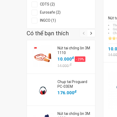
CDTS (2)
Eurosafe (2)
Nút t
INGCO (1)
Th
Gi
Có thể bạn thích
Chấ
Nút tai chống ồn 3M
10.
1110
14.0
đ
10.000
- 29%
đ
14.000
Chụp tai Proguard
PC-03EM
đ
176.000
Nút tai chống ồn 3M