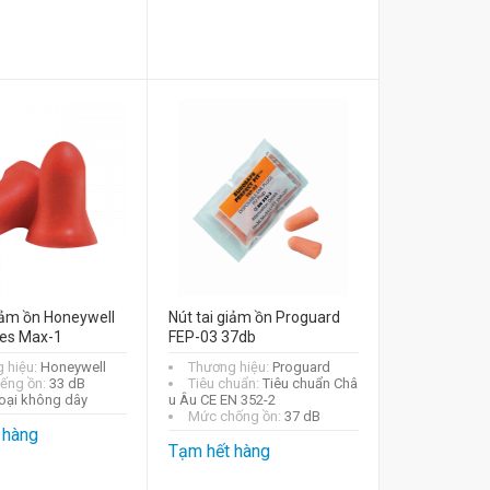
giảm ồn Honeywell
Nút tai giảm ồn Proguard
es Max-1
FEP-03 37db
 hiệu:
Honeywell
Thương hiệu:
Proguard
iếng ồn:
33 dB
Tiêu chuẩn:
Tiêu chuẩn Châ
oại không dây
u Âu CE EN 352-2
Mức chống ồn:
37 dB
 hàng
Tạm hết hàng