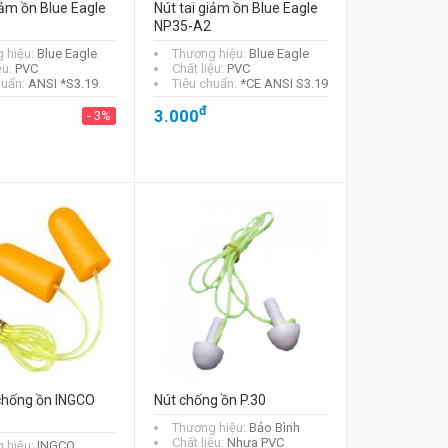
iảm ồn Blue Eagle
Nút tai giảm ồn Blue Eagle
NP35-A2
 hiệu:
Blue Eagle
Thương hiệu:
Blue Eagle
ệu:
PVC
Chất liệu:
PVC
huẩn:
ANSI *S3.19
Tiêu chuẩn:
*CE ANSI S3.19
đ
3.000
- 3%
 chống ồn INGCO
Nút chống ồn P.30
Thương hiệu:
Bảo Bình
Chất liệu:
Nhựa PVC
 hiệu:
INGCO