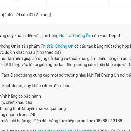
thị 1 đến 24 của 31 (2 Trang)
ng quý khách đến với gian hàng
Nút Tai Chống Ồn
của Fact-Depot.
 Chống Ồn là sản phẩm
Thiết Bị Chống Ồn
có cấu tạo bằng mút tổng hợp h
c độ ồn khác nhau (tính theo dB)
 nút tai mềm giúp sử dụng dễ dàng và thoải mái giảm thiểu tiếng ồn ào tr
ết kế 3 tầng vừa lỗ tai giúp người lao động không cảm thấy khó chịu và đa
, Fact-Depot đang cung cấp một số thương hiệu Nút Tai Chống Ồn nổi ti
n Fact-depot, quý khách được đảm bảo:
hính hãng có bảo hành
 lý, chiết khấu cao
chương trình khuyến mãi và quà tặng
àng nhanh trong 24h
 miễn phí hoặc gọi điện đặt hàng trực tiếp tại hotline (08) 8827 3188