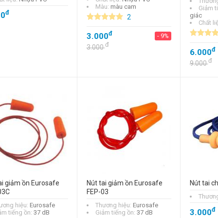
Thương
Màu:
màu cam
Giảm t
đ
00
giác
2
Chất li
đ
3.000
- 9%
đ
3.000
đ
6.000
đ
9.000
ai giảm ồn Eurosafe
Nút tai giảm ồn Eurosafe
Nút tai 
03C
FEP-03
Thương
ương hiệu:
Eurosafe
Thương hiệu:
Eurosafe
đ
3.000
ảm tiếng ồn:
37 dB
Giảm tiếng ồn:
37 dB