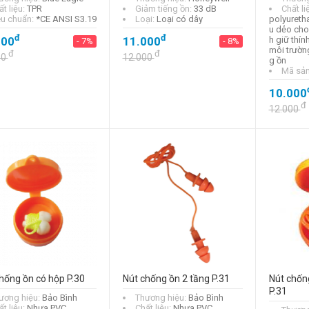
t liệu:
TPR
Giảm tiếng ồn:
33 dB
Chất li
êu chuẩn:
*CE ANSI S3.19
Loại:
Loại có dây
polyureth
u dẻo cho
đ
đ
000
11.000
h giữ thín
- 7%
- 8%
môi trường
đ
đ
00
12.000
g ồn
Mã sả
10.000
đ
12.000
hống ồn có hộp P.30
Nút chống ồn 2 tầng P.31
Nút chốn
P.31
ương hiệu:
Bảo Bình
Thương hiệu:
Bảo Bình
t liệu:
Nhựa PVC
Chất liệu:
Nhựa PVC