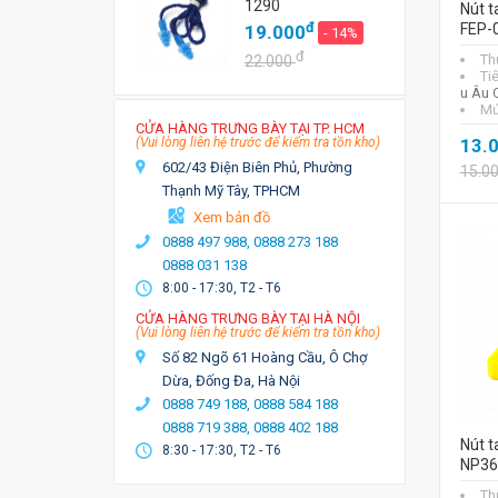
1290
Nút t
đ
FEP-
19.000
- 14%
đ
Th
22.000
Ti
u Âu 
Mứ
CỬA HÀNG TRƯNG BÀY TẠI TP. HCM
(Vui lòng liên hệ trước để kiểm tra tồn kho)
13.
602/43 Điện Biên Phủ, Phường
15.0
Thạnh Mỹ Tây, TPHCM
Xem bản đồ
0888 497 988,
0888 273 188
0888 031 138
8:00 - 17:30, T2 - T6
CỬA HÀNG TRƯNG BÀY TẠI HÀ NỘI
(Vui lòng liên hệ trước để kiểm tra tồn kho)
Số 82 Ngõ 61 Hoàng Cầu, Ô Chợ
Dừa, Đống Đa, Hà Nội
0888 749 188,
0888 584 188
0888 719 388,
0888 402 188
Nút t
8:30 - 17:30, T2 - T6
NP36
Th