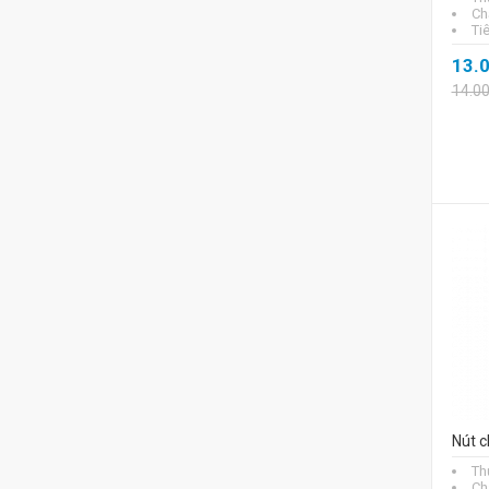
Chấ
Ti
13.
14.0
Nút c
Th
Chấ