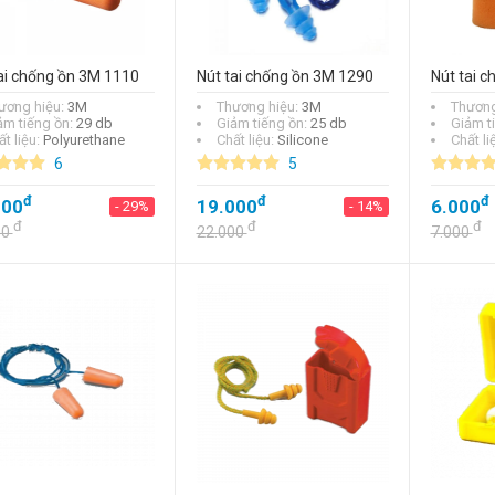
ai chống ồn 3M 1110
Nút tai chống ồn 3M 1290
Nút tai 
ương hiệu:
3M
Thương hiệu:
3M
Thương
ảm tiếng ồn:
29 db
Giảm tiếng ồn:
25 db
Giảm t
t liệu:
Polyurethane
Chất liệu:
Silicone
Chất li
6
5
đ
đ
đ
Nút tai chống ồn 3M
000
19.000
6.000
- 29%
- 14%
1100
đ
đ
đ
00
22.000
7.000
đ
6.000
- 14%
đ
7.000
Chụp tai giảm ồn
Proguard PC09SE
29/30 db
đ
246.000
- 9%
đ
271.000