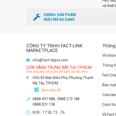
Fact-de
và thiết 
50000+ SẢN PHẨM
MẪU MÃ ĐA DẠNG
CÔNG TY TNHH FACT-LINK
Thông 
MARKETPLACE
Về chúng
info@fact-depot.com
Thông ti
CỬA HÀNG TRƯNG BÀY TẠI TP.HCM
(Vui lòng liên hệ trước để kiểm tra tồn kho)
Fact-De
602/43 Điện Biên Phủ, Phường Thạnh
Mỹ Tây, TPHCM
Bảo mật 
Xem bản đồ
Cửa hàng
0888 497 988,
0888 273 188
0888 031 138
Cách th
8:00 - 17:30, T2 - T6
Về Fact-