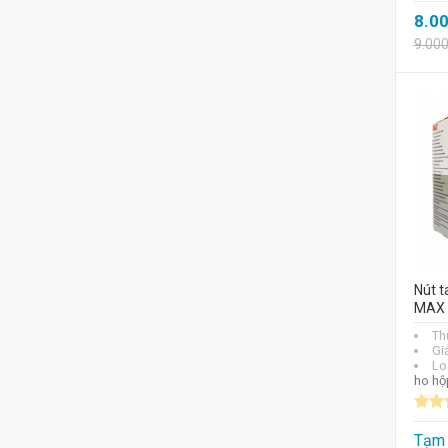
8.0
9.00
Nút t
MAX 
Th
Gi
Lo
ho hộ
Tạm 