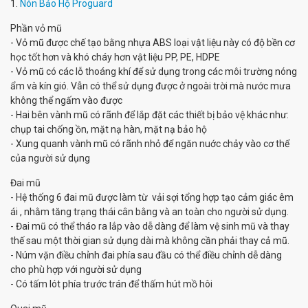
1.
Nón Bảo Hộ Proguard
Phần vỏ mũ
- Vỏ mũ được chế tạo bằng nhựa ABS loại vật liệu này có độ bền cơ
học tốt hơn và khó cháy hơn vật liệu PP, PE, HDPE
- Vỏ mũ có các lỗ thoáng khí để sử dụng trong các môi trường nóng
ẩm và kín gió. Vẫn có thể sử dụng được ở ngoài trời mà nước mưa
không thể ngấm vào được
- Hai bên vành mũ có rãnh để lắp đặt các thiết bị bảo vệ khác như:
chụp tai chống ồn, mặt nạ hàn, mặt nạ bảo hộ
- Xung quanh vành mũ có rãnh nhỏ để ngăn nuớc chảy vào cơ thể
của người sử dụng
Đai mũ
- Hệ thống 6 đai mũ được làm từ vải sợi tổng hợp tạo cảm giác êm
ái , nhằm tăng trạng thái cân bằng và an toàn cho người sử dụng.
- Đai mũ có thể tháo ra lắp vào dễ dàng để làm vệ sinh mũ và thay
thế sau một thời gian sử dụng dài mà không cần phải thay cả mũ.
- Núm vặn điều chỉnh đai phía sau đầu có thể điều chỉnh dễ dàng
cho phù hợp với người sử dụng
- Có tấm lót phía trước trán để thấm hút mồ hôi