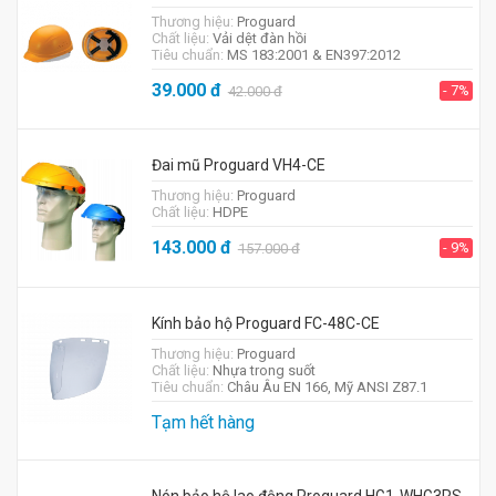
Thương hiệu:
Proguard
Chất liệu:
Vải dệt đàn hồi
Tiêu chuẩn:
MS 183:2001 & EN397:2012
39.000
đ
- 7%
42.000
đ
Đai mũ Proguard VH4-CE
Thương hiệu:
Proguard
Chất liệu:
HDPE
143.000
đ
- 9%
157.000
đ
Kính bảo hộ Proguard FC-48C-CE
Thương hiệu:
Proguard
Chất liệu:
Nhựa trong suốt
Tiêu chuẩn:
Châu Âu EN 166, Mỹ ANSI Z87.1
Tạm hết hàng