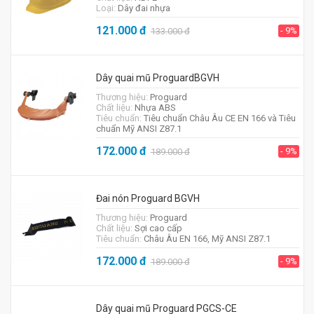
Loại:
Dây đai nhựa
121.000
đ
- 9%
133.000
đ
Dây quai mũ ProguardBGVH
Thương hiệu:
Proguard
Chất liệu:
Nhựa ABS
Tiêu chuẩn:
Tiêu chuẩn Châu Âu CE EN 166 và Tiêu
chuẩn Mỹ ANSI Z87.1
172.000
đ
- 9%
189.000
đ
Đai nón Proguard BGVH
Thương hiệu:
Proguard
Chất liệu:
Sợi cao cấp
Tiêu chuẩn:
Châu Âu EN 166, Mỹ ANSI Z87.1
172.000
đ
- 9%
189.000
đ
Dây quai mũ Proguard PGCS-CE