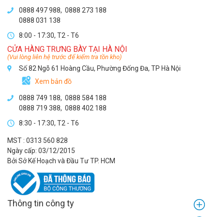
0888 497 988,
0888 273 188
0888 031 138
8:00 - 17:30, T2 - T6
CỬA HÀNG TRƯNG BÀY TẠI HÀ NỘI
(Vui lòng liên hệ trước để kiểm tra tồn kho)
Số 82 Ngõ 61 Hoàng Cầu, Phường Đống Đa, TP Hà Nội
Xem bản đồ
0888 749 188
,
0888 584 188
0888 719 388
,
0888 402 188
8:30 - 17:30, T2 - T6
MST : 0313 560 828
Ngày cấp: 03/12/2015
Bởi Sở Kế Hoạch và Đầu Tư TP. HCM
Thông tin công ty