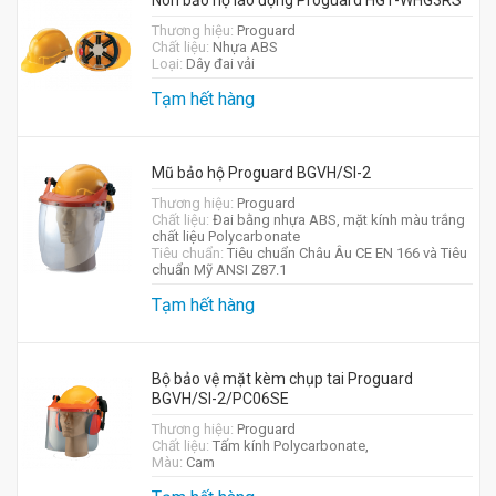
Nón bảo hộ lao động Proguard HG1-WHG3RS
Thương hiệu:
Proguard
Chất liệu:
Nhựa ABS
Loại:
Dây đai vải
Tạm hết hàng
Mũ bảo hộ Proguard BGVH/SI-2
Thương hiệu:
Proguard
Chất liệu:
Đai bằng nhựa ABS, mặt kính màu trắng
chất liệu Polycarbonate
Tiêu chuẩn:
Tiêu chuẩn Châu Âu CE EN 166 và Tiêu
chuẩn Mỹ ANSI Z87.1
Tạm hết hàng
Bộ bảo vệ mặt kèm chụp tai Proguard
BGVH/SI-2/PC06SE
Thương hiệu:
Proguard
Chất liệu:
Tấm kính Polycarbonate,
Màu:
Cam