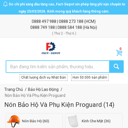
Do chi phí xăng dầu tăng cao, Fact-Depot xin phép tăng phí vận chuyển từ
ngày 25/03/2026. Kính mong quý khách hàng thông cảm.
0888 497 988
|
0888 273 188
(HCM)
0888 749 188
|
0888 584 188
(Hà Nội)
( Thứ 2 - Thứ 6 )
Chất lượng dịch vụ Nhật Bản
Hơn 50.000 sản phẩm
Trang Chủ
Bảo Hộ Lao Động
Nón Bảo Hộ Và Phụ Kiện Proguard
Nón Bảo Hộ Và Phụ Kiện Proguard
(
14
)
Nón Bảo Hộ (60)
Kính Che Mặt (36)