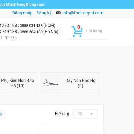
 quý khách hàng thông cảm.
Đăng nhập
Đăng ký
info@fact-depot.com
8 273 188
;
(HCM)
0888 031 138
Giỏ hàng
8 749 188
;
(Hà Nội)
0888 584 188
 2 - Thứ 6 )
Phụ Kiện Nón Bảo
Dây Nón Bảo Hộ
Hộ (10)
(9)
Hiển thị:
20
p