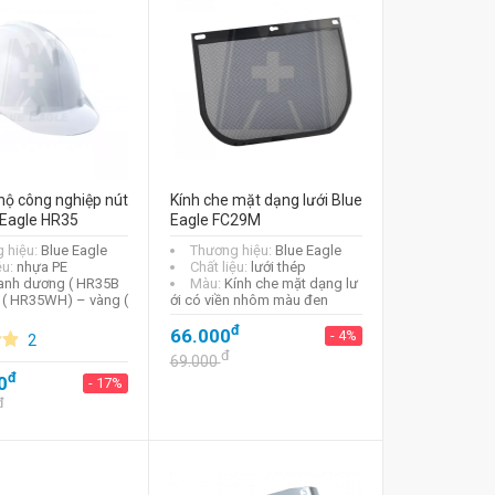
hộ công nghiệp nút
Kính che mặt dạng lưới Blue
 Eagle HR35
Eagle FC29M
 hiệu:
Blue Eagle
Thương hiệu:
Blue Eagle
ệu:
nhựa PE
Chất liệu:
lưới thép
anh dương ( HR35B
Màu:
Kính che mặt dạng lư
g ( HR35WH) – vàng (
ới có viền nhôm màu đen
đ
66.000
- 4%
2
đ
69.000
đ
0
- 17%
đ