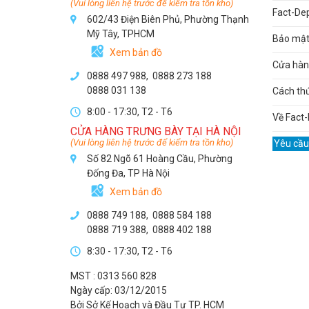
(Vui lòng liên hệ trước để kiểm tra tồn kho)
Fact-De
602/43 Điện Biên Phủ, Phường Thạnh
Mỹ Tây, TPHCM
Bảo mật 
Xem bản đồ
Cửa hàng
0888 497 988,
0888 273 188
0888 031 138
Cách th
8:00 - 17:30, T2 - T6
Về Fact-
CỬA HÀNG TRƯNG BÀY TẠI HÀ NỘI
(Vui lòng liên hệ trước để kiểm tra tồn kho)
Yêu cầu
Số 82 Ngõ 61 Hoàng Cầu, Phường
Đống Đa, TP Hà Nội
Xem bản đồ
0888 749 188
,
0888 584 188
0888 719 388
,
0888 402 188
8:30 - 17:30, T2 - T6
MST : 0313 560 828
Ngày cấp: 03/12/2015
Bởi Sở Kế Hoạch và Đầu Tư TP. HCM