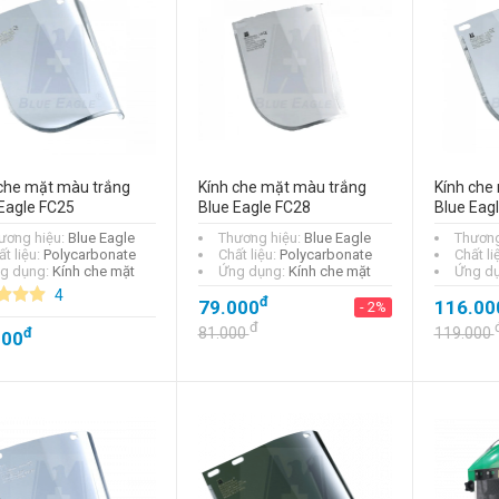
che mặt màu trắng
Kính che mặt màu trắng
Kính che
Eagle FC25
Blue Eagle FC28
Blue Eag
ương hiệu:
Blue Eagle
Thương hiệu:
Blue Eagle
Thương
t liệu:
Polycarbonate
Chất liệu:
Polycarbonate
Chất li
g dụng:
Kính che mặt
Ứng dụng:
Kính che mặt
Ứng d
Dây nón Hàn Quốc
4
MSC0009
đ
79.000
116.00
- 2%
đ
49.000
- 32%
đ
đ
81.000
119.000
000
đ
72.000
Nón bảo hộ lao
động (có nút vặn)
Thuỳ Dương N20
đ
90.000
- 32%