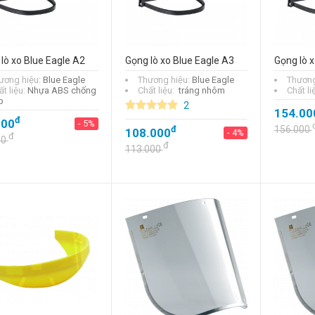
lò xo Blue Eagle A2
Gọng lò xo Blue Eagle A3
Gọng lò x
ương hiệu:
Blue Eagle
Thương hiệu:
Blue Eagle
Thương
t liệu:
Nhựa ABS chống
Chất liệu:
tráng nhôm
Chất li
p
2
154.00
đ
000
- 5%
đ
156.000
108.000
- 4%
đ
00
đ
113.000