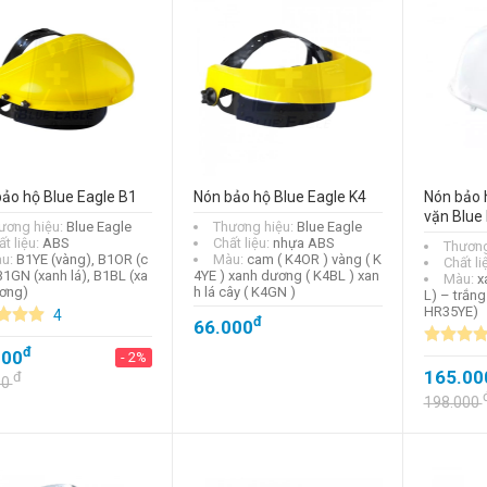
ảo hộ Blue Eagle B1
Nón bảo hộ Blue Eagle K4
Nón bảo 
vặn Blue
ương hiệu:
Blue Eagle
Thương hiệu:
Blue Eagle
t liệu:
ABS
Chất liệu:
nhựa ABS
Thương
u:
B1YE (vàng), B1OR (c
Màu:
cam ( K4OR ) vàng ( K
Chất li
B1GN (xanh lá), B1BL (xa
4YE ) xanh dương ( K4BL ) xan
Màu:
x
ơng)
h lá cây ( K4GN )
L) – trắn
HR35YE)
4
đ
66.000
đ
000
- 2%
165.00
đ
00
198.000