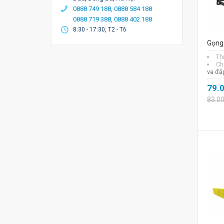
0888 749 188,
0888 584 188
0888 719 388,
0888 402 188
8:30 - 17:30, T2 - T6
Gọng 
Th
Chấ
va đậ
79.
83.0