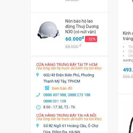
Nón bảo hộ lao
động Thuỳ Dương
N30 (có nút vặn)
Kính
đ
60.000
trắng
- 32%
đ
88.000
Th
Chấ
Ứn
sươn
CỬA HÀNG TRƯNG BÀY TẠI TP. HCM
(Vui lòng liên hệ trước để kiểm tra tồn kho)
493
602/43 Điện Biên Phủ, Phường
506.
Thạnh Mỹ Tây, TPHCM
Xem bản đồ
0888 497 988,
0888 273 188
0888 031 138
8:00 - 17:30, T2 - T6
CỬA HÀNG TRƯNG BÀY TẠI HÀ NỘI
(Vui lòng liên hệ trước để kiểm tra tồn kho)
Số 82 Ngõ 61 Hoàng Cầu, Ô Chợ
Dừa, Đống Đa, Hà Nội