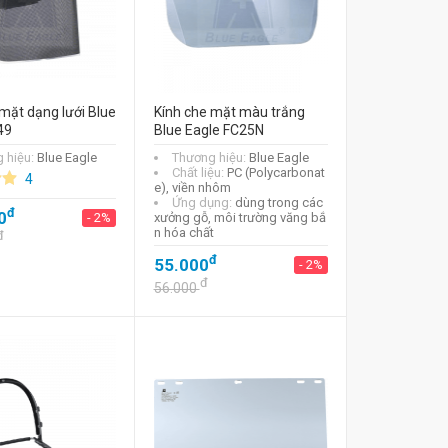
mặt dạng lưới Blue
Kính che mặt màu trắng
49
Blue Eagle FC25N
 hiệu:
Blue Eagle
Thương hiệu:
Blue Eagle
Chất liệu:
PC (Polycarbonat
4
e), viền nhôm
Ứng dụng:
dùng trong các
đ
0
- 2%
xưởng gỗ, môi trường văng bắ
n hóa chất
đ
đ
55.000
- 2%
đ
56.000