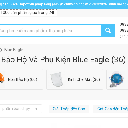
ng cao, Fact-Depot xin phép tăng phí vận chuyển từ ngày 25/03/2026. Kính mong
 1000 sản phẩm giao trong 24h
088
088
( Thứ
ện Blue Eagle
Bảo Hộ Và Phụ Kiện Blue Eagle
(
36
)
Nón Bảo Hộ (60)
Kính Che Mặt (36)
n phẩm bán chạy
Giá: Thấp đến Cao
Giá: Cao đến Thấ