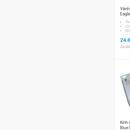
Vành
Eagl
Th
Chấ
Mà
24.
25.0
Kính 
Blue 