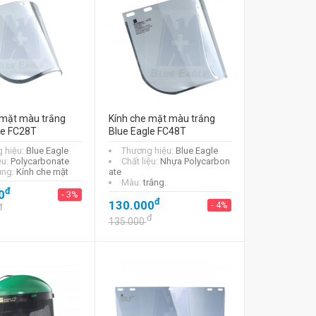
 mặt màu trắng
Kính che mặt màu trắng
le FC28T
Blue Eagle FC48T
 hiệu:
Blue Eagle
Thương hiệu:
Blue Eagle
ệu:
Polycarbonate
Chất liệu:
Nhựa Polycarbon
ụng:
Kính che mặt
ate
Màu:
trắng.
đ
0
- 3%
đ
130.000
- 4%
đ
đ
135.000