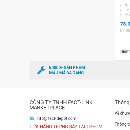
Th
Chấ
Mà
78.
81.0
Hiển 
50000+ SẢN PHẨM
MẪU MÃ ĐA DẠNG
CÔNG TY TNHH FACT-LINK
Thông 
MARKETPLACE
Về chúng
info@fact-depot.com
Thông ti
CỬA HÀNG TRƯNG BÀY TẠI TP.HCM