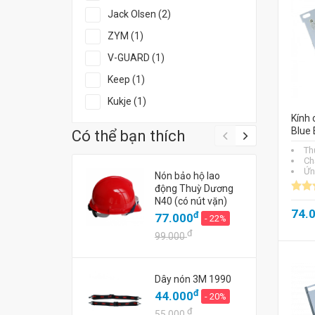
Jack Olsen (2)
ZYM (1)
V-GUARD (1)
Keep (1)
Kukje (1)
Kính 
Blue 
Có thể bạn thích
Th
Chấ
Ứn
Nón bảo hộ lao
động Thuỳ Dương
N40 (có nút vặn)
74.
đ
77.000
- 22%
đ
99.000
Dây nón 3M 1990
đ
44.000
- 20%
đ
55.000