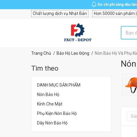
Do chi phí xăng dầu tă
Chất lượng dịch vụ Nhật Bản
Hơn 50000 sản phẩm |
Trang Chủ
Bảo Hộ Lao Động
Nón Bảo Hộ Và Phụ Ki
Nón 
Tìm theo
DANH MỤC SẢN PHẨM
Nón Bảo Hộ
Kính Che Mặt
Phụ Kiện Nón Bảo Hộ
Sả
Dây Nón Bảo Hộ