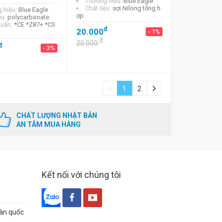
Thương hiệu:
Blue Eagle
Chất liệu:
sợi Nilong tổng h
 hiệu:
Blue Eagle
ợp
ệu:
polycarbonate
huẩn:
*CE *Z87+ *CS
đ
20.000
- 1%
đ
20.000
đ
- 3%
1
2
CHẤT LƯỢNG NHẬT BẢN
AN TÂM MUA HÀNG
Kết nối với chúng tôi
oàn quốc