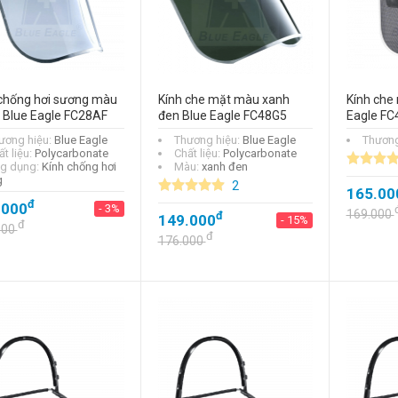
đ
132.000
 chống hơi sương màu
Kính che mặt màu xanh
Kính che 
 Blue Eagle FC28AF
đen Blue Eagle FC48G5
Eagle FC
ương hiệu:
Blue Eagle
Thương hiệu:
Blue Eagle
Thương
t liệu:
Polycarbonate
Chất liệu:
Polycarbonate
g dụng:
Kính chống hơi
Màu:
xanh đen
g
2
165.00
đ
.000
- 3%
169.000
đ
149.000
- 15%
đ
000
đ
176.000