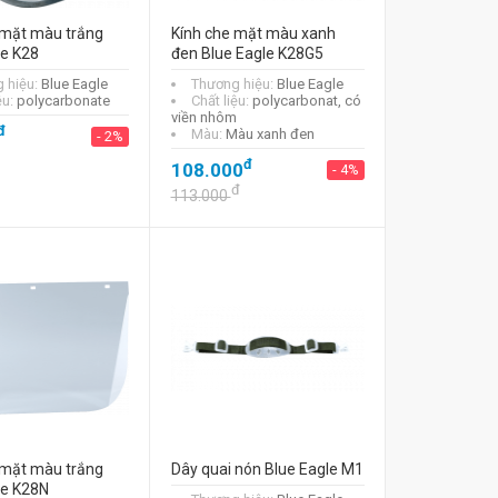
 mặt màu trắng
Kính che mặt màu xanh
le K28
đen Blue Eagle K28G5
 hiệu:
Blue Eagle
Thương hiệu:
Blue Eagle
ệu:
polycarbonate
Chất liệu:
polycarbonat, có
viền nhôm
đ
Màu:
Màu xanh đen
- 2%
đ
108.000
- 4%
đ
113.000
 mặt màu trắng
Dây quai nón Blue Eagle M1
le K28N