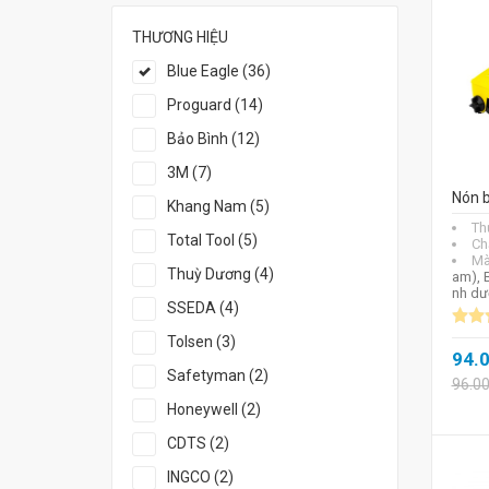
THƯƠNG HIỆU
Blue Eagle (36)
Proguard (14)
Bảo Bình (12)
3M (7)
Nón b
Khang Nam (5)
Th
Total Tool (5)
Chấ
Mà
Thuỳ Dương (4)
am), 
nh dư
SSEDA (4)
Tolsen (3)
94.
Safetyman (2)
96.0
Honeywell (2)
CDTS (2)
INGCO (2)