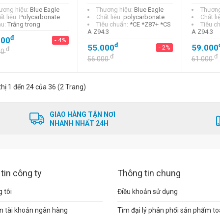
ương hiệu:
Blue Eagle
Thương hiệu:
Blue Eagle
Thương
t liệu:
Polycarbonate
Chất liệu:
polycarbonate
Chất li
u:
Trắng trong
Tiêu chuẩn:
*CE *Z87+ *CS
Tiêu c
A Z94.3
A Z94.3
đ
000
- 4%
đ
55.000
59.000
- 2%
đ
00
đ
đ
56.000
61.000
thị 1 đến 24 của 36 (2 Trang)
GIAO HÀNG TẬN NƠI
NHANH NHẤT 24H
tin công ty
Thông tin chung
 tôi
Điều khoản sử dụng
n tài khoản ngân hàng
Tìm đại lý phân phối sản phẩm t