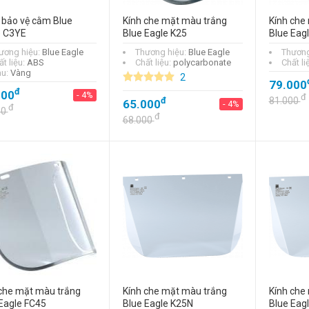
 bảo vệ cằm Blue
Kính che mặt màu trắng
Kính che
e C3YE
Blue Eagle K25
Blue Eag
ương hiệu:
Blue Eagle
Thương hiệu:
Blue Eagle
Thương
t liệu:
ABS
Chất liệu:
polycarbonate
Chất li
u:
Vàng
2
79.000
đ
000
- 4%
đ
đ
81.000
65.000
- 4%
đ
00
đ
68.000
che mặt màu trắng
Kính che mặt màu trắng
Kính che
Eagle FC45
Blue Eagle K25N
Blue Eag