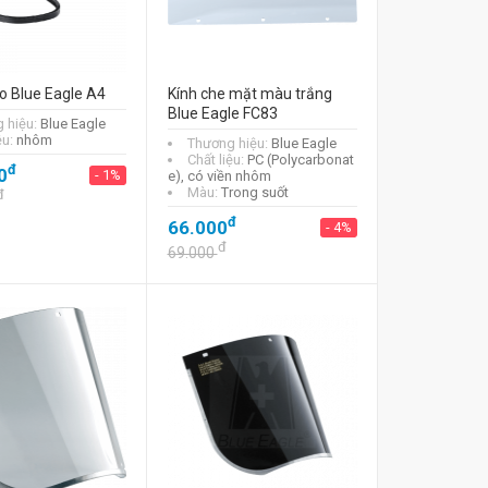
o Blue Eagle A4
Kính che mặt màu trắng
Blue Eagle FC83
 hiệu:
Blue Eagle
ệu:
nhôm
Thương hiệu:
Blue Eagle
Chất liệu:
PC (Polycarbonat
đ
0
- 1%
e), có viền nhôm
Màu:
Trong suốt
đ
đ
66.000
- 4%
đ
69.000