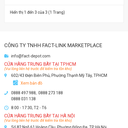
Hiển thị 1 đến 3 của 3 (1 Trang)
CÔNG TY TNHH FACT-LINK MARKETPLACE
info@fact-depot.com
CỬA HÀNG TRƯNG BÀY TẠI TP.HCM
(Vui lòng liên hệ trước để kiểm tra tồn kho)
602/43 Điện Biên Phủ, Phường Thạnh Mỹ Tây, TPHCM
Xem bản đồ
0888 497 988,
0888 273 188
0888 031 138
8:00 - 17:30, T2 - T6
CỬA HÀNG TRƯNG BÀY TẠI HÀ NỘI
(Vui lòng liên hệ trước để kiểm tra tồn kho)
Số 82 Ngõ 61 Hoàng Cầu, Phường Đống Đa, TP Hà Nội