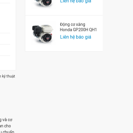
Liên hệ báo giá
Động cơ xăng
Honda GP200H QH1
Liên hệ báo giá
m kỹ thuật
g và cơ
àn cho
êu chuẩn