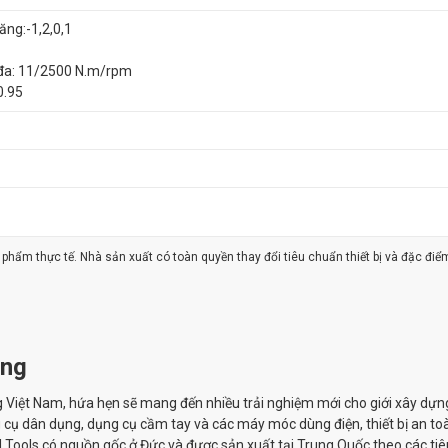
ăng:-1,2,0,1
 đa: 11/2500 N.m/rpm
0.95
ản phẩm thực tế. Nhà sản xuất có toàn quyền thay đổi tiêu chuẩn thiết bị và đặc điể
ãng
g Việt Nam, hứa hẹn sẽ mang đến nhiều trải nghiệm mới cho giới xây dựn
ụng cụ dân dụng, dụng cụ cầm tay và các máy móc dùng điện, thiết bị an to
l Tools có nguồn gốc ở Đức và được sản xuất tại Trung Quốc theo các ti