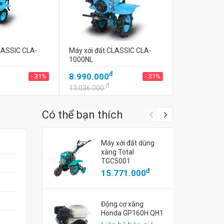
LASSIC CLA-
Máy xới đất CLASSIC CLA-
1000NL
đ
8.990.000
- 31%
- 31%
đ
13.036.000
Có thể bạn thích
Máy xới đất dùng
xăng Total
TGC5001
đ
15.771.000
Động cơ xăng
Honda GP160H QH1