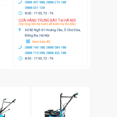
0888 497 988,
0888 273 188
0888 031 138
8:00 - 17:30, T2 - T6
CỬA HÀNG TRƯNG BÀY TẠI HÀ NỘI
(Vui lòng liên hệ trước để kiểm tra tồn kho)
Số 82 Ngõ 61 Hoàng Cầu, Ô Chợ Dừa,
Đống Đa, Hà Nội
Xem bản đồ
0888 749 188,
0888 584 188
0888 719 388,
0888 402 188
8:30 - 17:30, T2 - T6