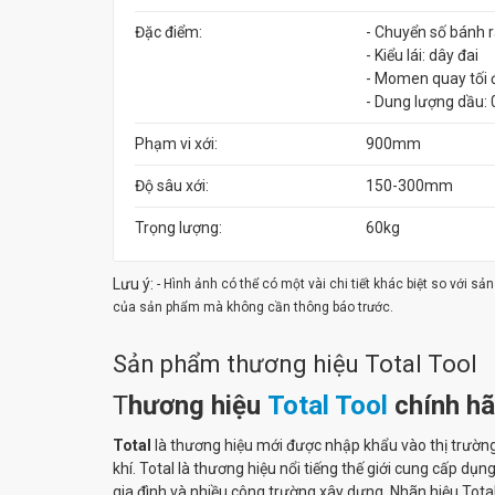
Đặc điểm:
- Chuyển số bánh r
- Kiểu lái: dây đai
- Momen quay tối
- Dung lượng dầu: 
Phạm vi xới:
900mm
Độ sâu xới:
150-300mm
Trọng lượng:
60kg
Lưu ý:
- Hình ảnh có thể có một vài chi tiết khác biệt so với s
của sản phẩm mà không cần thông báo trước.
Sản phẩm thương hiệu Total Tool
T
hương hiệu
Total Tool
chính h
Total
là thương hiệu mới được nhập khẩu vào thị trườn
khí. Total là thương hiệu nổi tiếng thế giới cung cấp d
gia đình và nhiều công trường xây dựng. Nhãn hiệu Tota