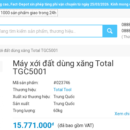
ng cao, Fact-Depot xin phép tăng phí vận chuyển từ ngày 25/03/2026. Kính mong
 1000 sản phẩm giao trong 24h
088
088
( Thứ
ới đất dùng xăng Total TGC5001
Máy xới đất dùng xăng Total
TGC5001
Mã sản phẩm:
#023746
Thương hiệu:
Total Tool
Xuất xứ thương hiệu:
Trung Quốc
Sản xuất:
Trung Quốc
Trọng lượng:
60kg
Xem chi 
15.771.000
đ
(đã bao gồm VAT)