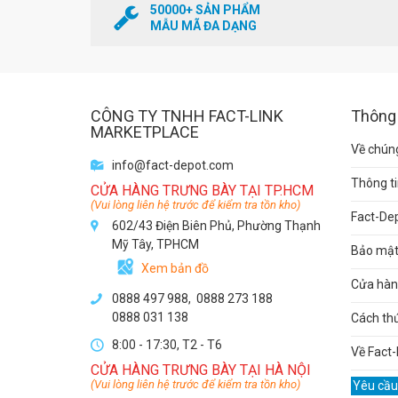
50000+ SẢN PHẨM
MẪU MÃ ĐA DẠNG
CÔNG TY TNHH FACT-LINK
Thông 
MARKETPLACE
Về chúng
info@fact-depot.com
Thông ti
CỬA HÀNG TRƯNG BÀY TẠI TP.HCM
(Vui lòng liên hệ trước để kiểm tra tồn kho)
Fact-De
602/43 Điện Biên Phủ, Phường Thạnh
Mỹ Tây, TPHCM
Bảo mật 
Xem bản đồ
Cửa hàng
0888 497 988,
0888 273 188
0888 031 138
Cách th
8:00 - 17:30, T2 - T6
Về Fact-
CỬA HÀNG TRƯNG BÀY TẠI HÀ NỘI
(Vui lòng liên hệ trước để kiểm tra tồn kho)
Yêu cầu