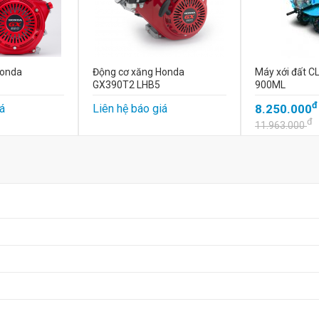
Honda
Động cơ xăng Honda
Máy xới đất C
GX390T2 LHB5
900ML
đ
á
Liên hệ báo giá
8.250.000
đ
11.963.000