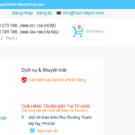
 quý khách hàng thông cảm.
Đăng nhập
Đăng ký
info@fact-depot.com
8 273 188
;
(HCM)
0888 031 138
Giỏ hàng
8 749 188
;
(Hà Nội)
0888 584 188
 2 - Thứ 6 )
Dịch vụ & Khuyến mãi:
Cam kết sản phẩm chính hãng
CỬA HÀNG TRƯNG BÀY TẠI TP. HCM
(Vui lòng liên hệ trước để kiểm tra tồn kho)
602/43 Điện Biên Phủ, Phường Thạnh
tiết
Mỹ Tây, TPHCM
Xem bản đồ