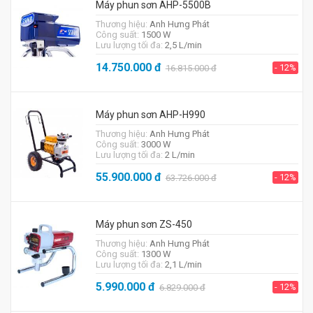
Máy phun sơn AHP-5500B
Thương hiệu:
Anh Hưng Phát
Công suất:
1500 W
Lưu lượng tối đa:
2,5 L/min
14.750.000
đ
- 12%
16.815.000
đ
Máy phun sơn AHP-H990
Thương hiệu:
Anh Hưng Phát
Công suất:
3000 W
Lưu lượng tối đa:
2 L/min
55.900.000
đ
- 12%
63.726.000
đ
Máy phun sơn ZS-450
Thương hiệu:
Anh Hưng Phát
Công suất:
1300 W
Lưu lượng tối đa:
2,1 L/min
5.990.000
đ
- 12%
6.829.000
đ