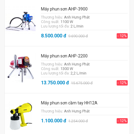
Máy phun sơn AHP-3900
Thương hiệu:
Anh Hưng Phát
Công suất:
1100 W
Lưu lượng tối đa:
2 L/min
8.500.000
đ
- 12%
9.690.000
đ
Máy phun sơn AHP-2200
Thương hiệu:
Anh Hưng Phát
Công suất:
1300 W
Lưu lượng tối đa:
2,2 L/min
13.750.000
đ
- 12%
15.675.000
đ
Máy phun sơn cầm tay HH12A
Thương hiệu:
Anh Hưng Phát
1.100.000
đ
- 12%
1.254.000
đ