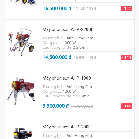
16.500.000
đ
- 14%
19.140.000
đ
Máy phun sơn AHP-2200L
Thương hiệu:
Anh Hưng Phát
Công suất:
1300 W
Lưu lượng tối đa:
2,2 L/min
14.500.000
đ
- 14%
16.820.000
đ
Máy phun sơn AHP-1900
Thương hiệu:
Anh Hưng Phát
Công suất:
1200 W
Lưu lượng tối đa:
2,2 L/min
9.900.000
đ
- 14%
11.484.000
đ
Máy phun sơn AHP-280E
Thương hiệu:
Anh Hưng Phát