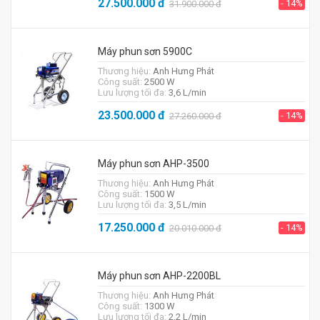
27.500.000
đ
- 14%
31.900.000
đ
Máy phun sơn 5900C
Thương hiệu:
Anh Hưng Phát
Công suất:
2500 W
Lưu lượng tối đa:
3,6 L/min
23.500.000
đ
- 14%
27.260.000
đ
Máy phun sơn AHP-3500
Thương hiệu:
Anh Hưng Phát
Công suất:
1500 W
Lưu lượng tối đa:
3,5 L/min
17.250.000
đ
- 14%
20.010.000
đ
Máy phun sơn AHP-2200BL
Thương hiệu:
Anh Hưng Phát
Công suất:
1300 W
Lưu lượng tối đa:
2,2 L/min