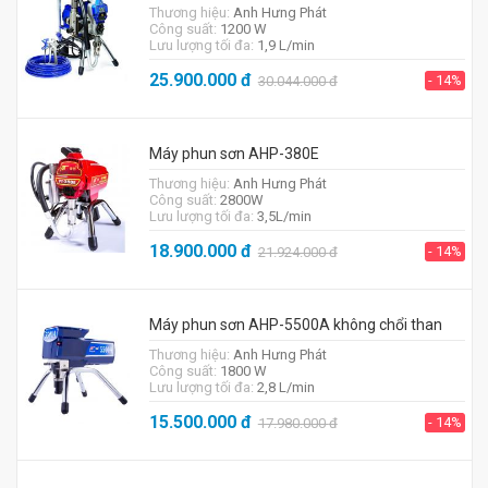
Thương hiệu:
Anh Hưng Phát
Công suất:
1200 W
Lưu lượng tối đa:
1,9 L/min
25.900.000
đ
- 14%
30.044.000
đ
Máy phun sơn AHP-380E
Thương hiệu:
Anh Hưng Phát
Công suất:
2800W
Lưu lượng tối đa:
3,5L/min
18.900.000
đ
- 14%
21.924.000
đ
Máy phun sơn AHP-5500A không chổi than
Thương hiệu:
Anh Hưng Phát
Công suất:
1800 W
Lưu lượng tối đa:
2,8 L/min
15.500.000
đ
- 14%
17.980.000
đ