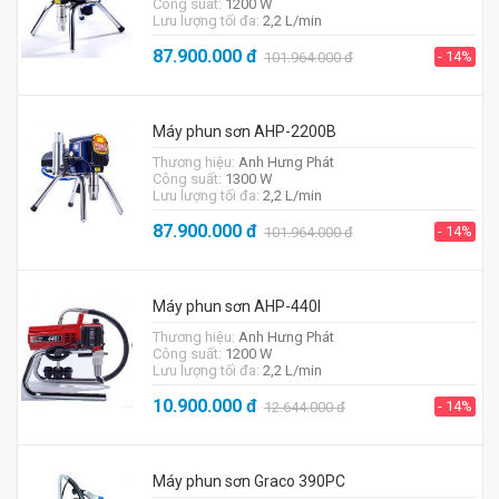
Công suất:
1200 W
Lưu lượng tối đa:
2,2 L/min
87.900.000
đ
- 14%
101.964.000
đ
Máy phun sơn AHP-2200B
Thương hiệu:
Anh Hưng Phát
Công suất:
1300 W
Lưu lượng tối đa:
2,2 L/min
87.900.000
đ
- 14%
101.964.000
đ
Máy phun sơn AHP-440I
Thương hiệu:
Anh Hưng Phát
Công suất:
1200 W
Lưu lượng tối đa:
2,2 L/min
10.900.000
đ
- 14%
12.644.000
đ
Máy phun sơn Graco 390PC