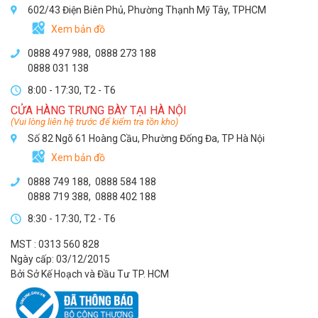
602/43 Điện Biên Phủ, Phường Thạnh Mỹ Tây, TPHCM
Xem bản đồ
0888 497 988,
0888 273 188
0888 031 138
8:00 - 17:30, T2 - T6
CỬA HÀNG TRƯNG BÀY TẠI HÀ NỘI
(Vui lòng liên hệ trước để kiểm tra tồn kho)
Số 82 Ngõ 61 Hoàng Cầu, Phường Đống Đa, TP Hà Nội
Xem bản đồ
0888 749 188
,
0888 584 188
0888 719 388
,
0888 402 188
8:30 - 17:30, T2 - T6
MST : 0313 560 828
Ngày cấp: 03/12/2015
Bởi Sở Kế Hoạch và Đầu Tư TP. HCM