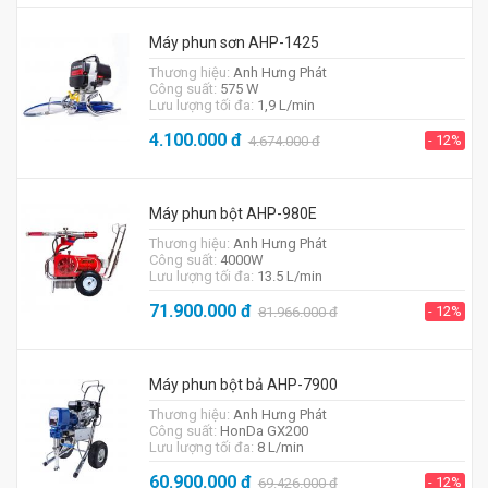
Máy phun sơn AHP-1425
Thương hiệu:
Anh Hưng Phát
Công suất:
575 W
Lưu lượng tối đa:
1,9 L/min
4.100.000
đ
- 12%
4.674.000
đ
Máy phun bột AHP-980E
Thương hiệu:
Anh Hưng Phát
Công suất:
4000W
Lưu lượng tối đa:
13.5 L/min
71.900.000
đ
- 12%
81.966.000
đ
Máy phun bột bả AHP-7900
Thương hiệu:
Anh Hưng Phát
Công suất:
HonDa GX200
Lưu lượng tối đa:
8 L/min
60.900.000
đ
- 12%
69.426.000
đ