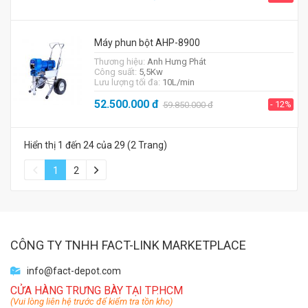
Máy phun bột AHP-8900
Thương hiệu:
Anh Hưng Phát
Công suất:
5,5Kw
Lưu lượng tối đa:
10L/min
52.500.000
đ
- 12%
59.850.000
đ
Hiển thị 1 đến 24 của 29 (2 Trang)
1
2
CÔNG TY TNHH FACT-LINK MARKETPLACE
info@fact-depot.com
CỬA HÀNG TRƯNG BÀY TẠI TP.HCM
(Vui lòng liên hệ trước để kiểm tra tồn kho)