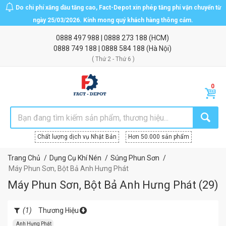
Do chi phí xăng dầu tăng cao, Fact-Depot xin phép tăng phí vận chuyển từ
ngày 25/03/2026. Kính mong quý khách hàng thông cảm.
0888 497 988
|
0888 273 188
(HCM)
0888 749 188
|
0888 584 188
(Hà Nội)
( Thứ 2 - Thứ 6 )
Chất lượng dịch vụ Nhật Bản
Hơn 50.000 sản phẩm
Trang Chủ
Dụng Cụ Khí Nén
Súng Phun Sơn
Máy Phun Sơn, Bột Bả Anh Hưng Phát
Máy Phun Sơn, Bột Bả Anh Hưng Phát
(
29
)
(1)
Thương Hiệu
Anh Hưng Phát