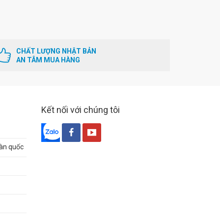
CHẤT LƯỢNG NHẬT BẢN
AN TÂM MUA HÀNG
Kết nối với chúng tôi
oàn quốc