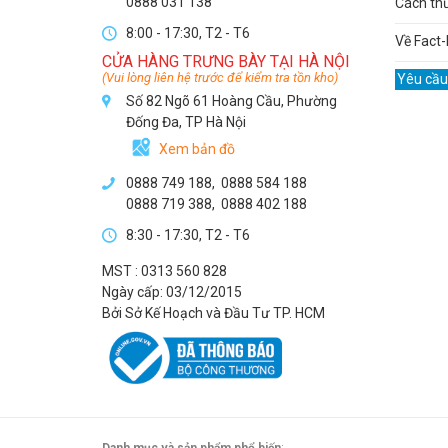
0888 031 138
Cách th
8:00 - 17:30, T2 - T6
Về Fact-
CỬA HÀNG TRƯNG BÀY TẠI HÀ NỘI
(Vui lòng liên hệ trước để kiểm tra tồn kho)
Yêu cầu
Số 82 Ngõ 61 Hoàng Cầu, Phường
Đống Đa, TP Hà Nội
Xem bản đồ
0888 749 188
,
0888 584 188
0888 719 388
,
0888 402 188
8:30 - 17:30, T2 - T6
MST : 0313 560 828
Ngày cấp: 03/12/2015
Bởi Sở Kế Hoạch và Đầu Tư TP. HCM