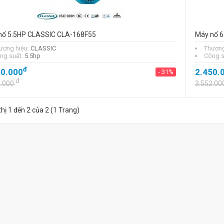
nổ 5.5HP CLASSIC CLA-168F55
Máy nổ 6
ương hiệu:
CLASSIC
Thương
ng suất:
5.5hp
Công s
đ
50.000
2.450.
- 31%
đ
2.000
3.552.00
Máy nổ 2.5HP Bgas
thị 1 đến 2 của 2 (1 Trang)
BGA152
đ
1.595.000
- 27%
đ
2.175.000
Máy nổ 5.5HP
CLASSIC CLA-
168F55
đ
2.450.000
- 31%