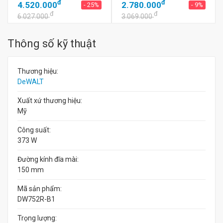
đ
đ
4.520.000
2.780.000
- 25%
- 9%
đ
đ
6.027.000
3.069.000
Thông số kỹ thuật
Thương hiệu:
DeWALT
Xuất xứ thương hiệu:
Mỹ
Công suất:
373 W
Đường kính đĩa mài:
150 mm
Mã sản phẩm:
DW752R-B1
Trọng lượng: