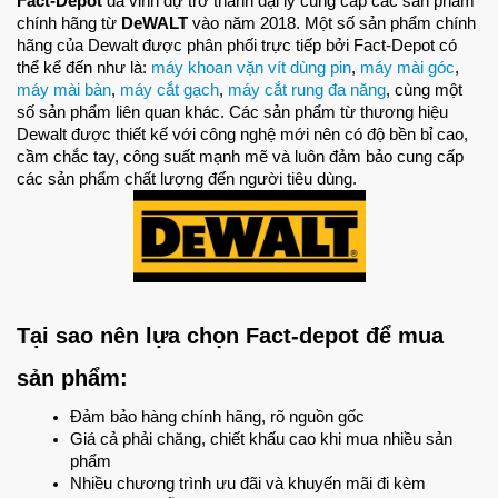
Fact-Depot 
đã vinh dự trở thành đại lý cung cấp các sản phẩm 
chính hãng từ 
DeWALT 
vào năm 2018. Một số sản phẩm chính 
hãng của Dewalt được phân phối trực tiếp bởi Fact-Depot có 
thể kể đến như là: 
máy khoan vặn vít dùng pin
, 
máy mài góc
, 
máy mài bàn
, 
máy cắt gạch
, 
máy cắt rung đa năng
, cùng một 
số sản phẩm liên quan khác. Các sản phẩm từ thương hiệu 
Dewalt được thiết kế với công nghệ mới nên có độ bền bỉ cao, 
cầm chắc tay, công suất mạnh mẽ và luôn đảm bảo cung cấp 
các sản phẩm chất lượng đến người tiêu dùng.
Tại sao nên lựa chọn Fact-depot để mua 
sản phẩm:
Đảm bảo hàng chính hãng, rõ nguồn gốc
Giá cả phải chăng, chiết khấu cao khi mua nhiều sản 
phẩm
Nhiều chương trình ưu đãi và khuyến mãi đi kèm