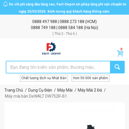
Do chi phí xăng dầu tăng cao, Fact-Depot xin phép tăng phí vận chuyển từ
ngày 25/03/2026. Kính mong quý khách hàng thông cảm.
0888 497 988
|
0888 273 188
(HCM)
0888 749 188
|
0888 584 188
(Hà Nội)
( Thứ 2 - Thứ 6 )
Chất lượng dịch vụ Nhật Bản
Hơn 50.000 sản phẩm
Trang Chủ
Dụng Cụ Điện
Máy Mài
Máy Mài 2 Đá
Máy mài bàn DeWALT DW752R-B1