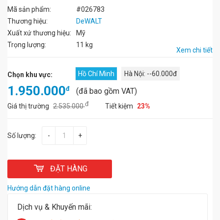
Mã sản phẩm:
#026783
Thương hiệu:
DeWALT
Xuất xứ thương hiệu:
Mỹ
Trọng lượng:
11 kg
Xem chi tiết
Hồ Chí Minh
Hà Nội: --60.000đ
Chọn khu vực:
1.950.000
đ
(đã bao gồm VAT)
đ
Giá thị trường
2.535.000
Tiết kiệm
23%
Số lượng:
-
+
ĐẶT HÀNG
Hướng dẫn đặt hàng online
Dịch vụ & Khuyến mãi: