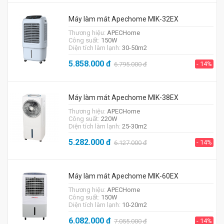
Máy làm mát Apechome MIK-32EX
Thương hiệu:
APECHome
Công suất:
150W
Diện tích làm lạnh:
30-50m2
5.858.000
đ
- 14%
6.795.000
đ
Máy làm mát Apechome MIK-38EX
Thương hiệu:
APECHome
Công suất:
220W
Diện tích làm lạnh:
25-30m2
5.282.000
đ
- 14%
6.127.000
đ
Máy làm mát Apechome MIK-60EX
Thương hiệu:
APECHome
Công suất:
150W
Diện tích làm lạnh:
10-20m2
6.082.000
đ
- 14%
7.055.000
đ