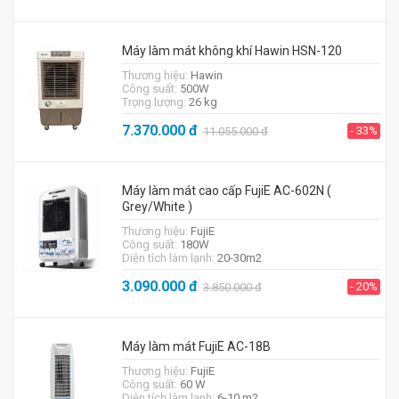
Máy làm mát không khí Hawin HSN-120
Thương hiệu:
Hawin
Công suất:
500W
Trọng lượng:
26 kg
7.370.000
đ
- 33%
11.055.000
đ
Máy làm mát cao cấp FujiE AC-602N (
Grey/White )
Thương hiệu:
FujiE
Công suất:
180W
Diện tích làm lạnh:
20-30m2
3.090.000
đ
- 20%
3.850.000
đ
Máy làm mát FujiE AC-18B
Thương hiệu:
FujiE
Công suất:
60 W
Diện tích làm lạnh:
6-10 m2