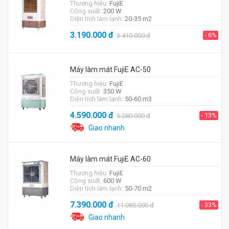
Thương hiệu:
FujiE
Công suất:
200 W
Diện tích làm lạnh:
20-35 m2
3.190.000
đ
- 6%
3.410.000
đ
Máy làm mát FujiE AC-50
Thương hiệu:
FujiE
Công suất:
350 W
Diện tích làm lạnh:
50-60 m3
4.590.000
đ
- 13%
5.280.000
đ
Giao nhanh
Máy làm mát FujiE AC-60
Thương hiệu:
FujiE
Công suất:
600 W
Diện tích làm lạnh:
50-70 m2
7.390.000
đ
- 33%
11.085.000
đ
Giao nhanh