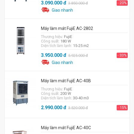
3.090.000
đ
- 20%
3.850.000
đ
Giao nhanh
Máy làm mát FujiE AC-2802
Thương hiệu:
FujiE
Công suất:
180 W
Diện tích làm lạnh:
15-25 m2
3.950.000
đ
- 33%
5.925.000
đ
Giao nhanh
Máy làm mát FujiE AC-40B
Thương hiệu:
FujiE
Công suất:
200 W
Diện tích làm lạnh:
30-40 m3
2.990.000
đ
- 15%
3.520.000
đ
Máy làm mát FujiE AC-40C