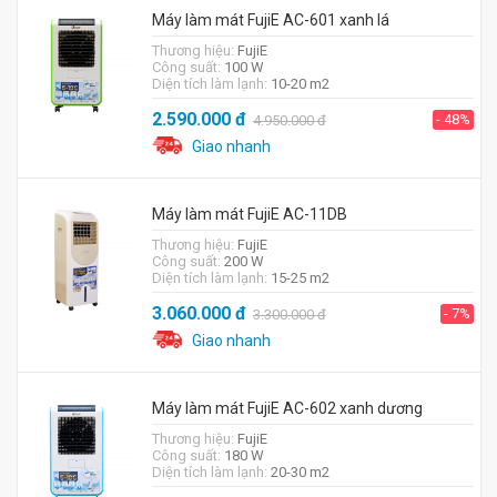
Máy làm mát FujiE AC-601 xanh lá
Thương hiệu:
FujiE
Công suất:
100 W
Diện tích làm lạnh:
10-20 m2
2.590.000
đ
- 48%
4.950.000
đ
Giao nhanh
Máy làm mát FujiE AC-11DB
Thương hiệu:
FujiE
Công suất:
200 W
Diện tích làm lạnh:
15-25 m2
3.060.000
đ
- 7%
3.300.000
đ
Giao nhanh
Máy làm mát FujiE AC-602 xanh dương
Thương hiệu:
FujiE
Công suất:
180 W
Diện tích làm lạnh:
20-30 m2