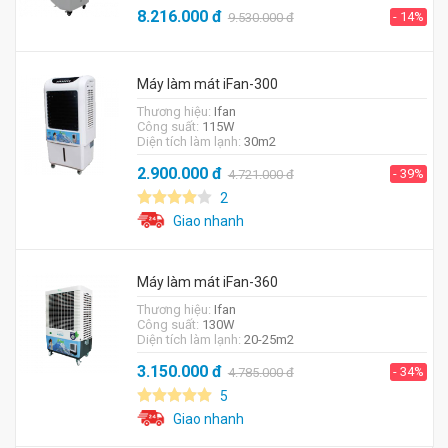
8.216.000
đ
- 14%
9.530.000
đ
Máy làm mát iFan-300
Thương hiệu:
Ifan
Công suất:
115W
Diện tích làm lạnh:
30m2
2.900.000
đ
- 39%
4.721.000
đ
2
Giao nhanh
Máy làm mát iFan-360
Thương hiệu:
Ifan
Công suất:
130W
Diện tích làm lạnh:
20-25m2
3.150.000
đ
- 34%
4.785.000
đ
5
Giao nhanh