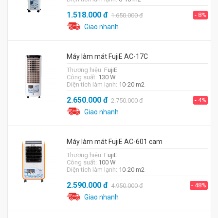
1.518.000
đ
- 8%
1.650.000
đ
Giao nhanh
Máy làm mát FujiE AC-17C
Thương hiệu:
FujiE
Công suất:
130 W
Diện tích làm lạnh:
10-20 m2
2.650.000
đ
- 4%
2.750.000
đ
Giao nhanh
Máy làm mát FujiE AC-601 cam
Thương hiệu:
FujiE
Công suất:
100 W
Diện tích làm lạnh:
10-20 m2
2.590.000
đ
- 48%
4.950.000
đ
Giao nhanh