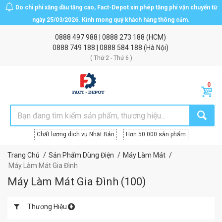
Do chi phí xăng dầu tăng cao, Fact-Depot xin phép tăng phí vận chuyển từ
ngày 25/03/2026. Kính mong quý khách hàng thông cảm.
0888 497 988
|
0888 273 188
(HCM)
0888 749 188
|
0888 584 188
(Hà Nội)
( Thứ 2 - Thứ 6 )
Chất lượng dịch vụ Nhật Bản
Hơn 50.000 sản phẩm
Trang Chủ
Sản Phẩm Dùng Điện
Máy Làm Mát
Máy Làm Mát Gia Đình
Máy Làm Mát Gia Đình
(
100
)
Thương Hiệu