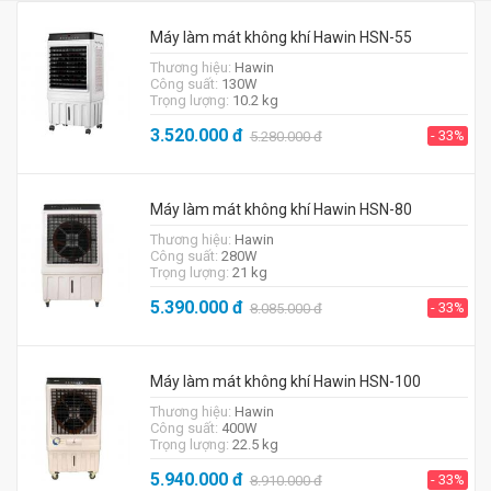
Máy làm mát không khí Hawin HSN-55
Thương hiệu:
Hawin
Công suất:
130W
Trọng lượng:
10.2 kg
3.520.000
đ
- 33%
5.280.000
đ
Máy làm mát không khí Hawin HSN-80
Thương hiệu:
Hawin
Công suất:
280W
Trọng lượng:
21 kg
5.390.000
đ
- 33%
8.085.000
đ
Máy làm mát không khí Hawin HSN-100
Thương hiệu:
Hawin
Công suất:
400W
Trọng lượng:
22.5 kg
5.940.000
đ
- 33%
8.910.000
đ