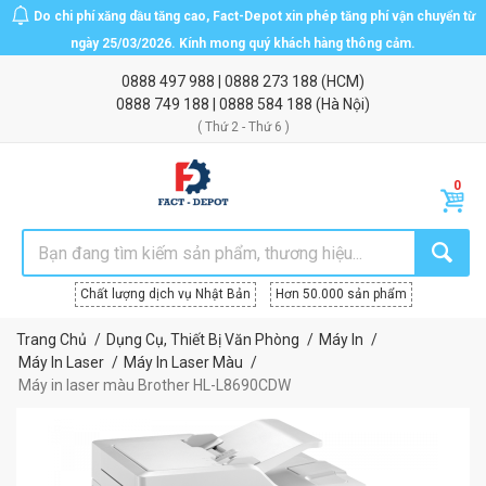
Do chi phí xăng dầu tăng cao, Fact-Depot xin phép tăng phí vận chuyển từ
ngày 25/03/2026. Kính mong quý khách hàng thông cảm.
0888 497 988
|
0888 273 188
(HCM)
0888 749 188
|
0888 584 188
(Hà Nội)
( Thứ 2 - Thứ 6 )
Chất lượng dịch vụ Nhật Bản
Hơn 50.000 sản phẩm
Trang Chủ
Dụng Cụ, Thiết Bị Văn Phòng
Máy In
Máy In Laser
Máy In Laser Màu
Máy in laser màu Brother HL-L8690CDW