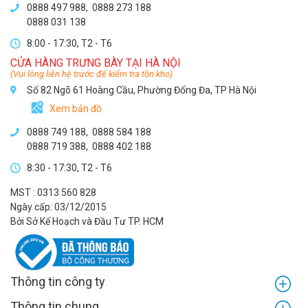
0888 497 988,
0888 273 188
0888 031 138
8:00 - 17:30, T2 - T6
CỬA HÀNG TRƯNG BÀY TẠI HÀ NỘI
(Vui lòng liên hệ trước để kiểm tra tồn kho)
Số 82 Ngõ 61 Hoàng Cầu, Phường Đống Đa, TP Hà Nội
Xem bản đồ
0888 749 188
,
0888 584 188
0888 719 388
,
0888 402 188
8:30 - 17:30, T2 - T6
MST : 0313 560 828
Ngày cấp: 03/12/2015
Bởi Sở Kế Hoạch và Đầu Tư TP. HCM
Thông tin công ty
Thông tin chung