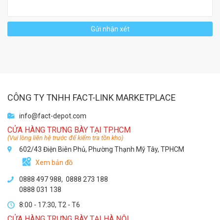
Gửi nhận xét
CÔNG TY TNHH FACT-LINK MARKETPLACE
info@fact-depot.com
CỬA HÀNG TRƯNG BÀY TẠI TP.HCM
(Vui lòng liên hệ trước để kiểm tra tồn kho)
602/43 Điện Biên Phủ, Phường Thạnh Mỹ Tây, TPHCM
Xem bản đồ
0888 497 988,
0888 273 188
0888 031 138
8:00 - 17:30, T2 - T6
CỬA HÀNG TRƯNG BÀY TẠI HÀ NỘI