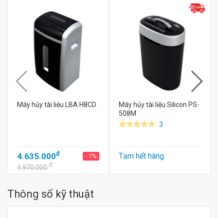
Máy hủy tài liệu LBA H8CD
Máy hủy tài liệu Silicon PS-
508M
3
đ
4.635.000
Tạm hết hàng
- 7%
đ
4.970.000
Thông số kỹ thuật