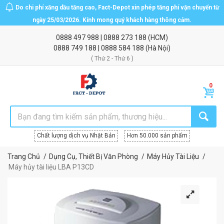
Do chi phí xăng dầu tăng cao, Fact-Depot xin phép tăng phí vận chuyển từ
ngày 25/03/2026. Kính mong quý khách hàng thông cảm.
0888 497 988
|
0888 273 188
(HCM)
0888 749 188
|
0888 584 188
(Hà Nội)
( Thứ 2 - Thứ 6 )
Chất lượng dịch vụ Nhật Bản
Hơn 50.000 sản phẩm
Trang Chủ
Dụng Cụ, Thiết Bị Văn Phòng
Máy Hủy Tài Liệu
Máy hủy tài liệu LBA P13CD