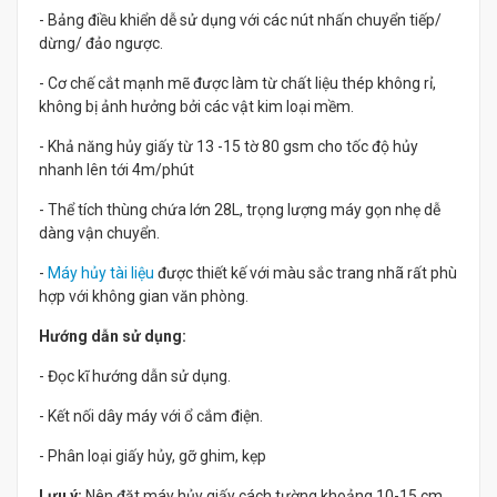
- Bảng điều khiển dễ sử dụng với các nút nhấn chuyển tiếp/
dừng/ đảo ngược.
- Cơ chế cắt mạnh mẽ được làm từ chất liệu thép không rỉ,
không bị ảnh hưởng bởi các vật kim loại mềm.
- Khả năng hủy giấy từ 13 -15 tờ 80 gsm cho tốc độ hủy
nhanh lên tới 4m/phút
- Thể tích thùng chứa lớn 28L, trọng lượng máy gọn nhẹ dễ
dàng vận chuyển.
-
Máy hủy tài liệu
được thiết kế với màu sắc trang nhã rất phù
hợp với không gian văn phòng.
Hướng dẫn sử dụng:
- Đọc kĩ hướng dẫn sử dụng.
- Kết nối dây máy với ổ cắm điện.
- Phân loại giấy hủy, gỡ ghim, kẹp
Lưu ý:
Nên đặt máy hủy giấy cách tường khoảng 10-15 cm,